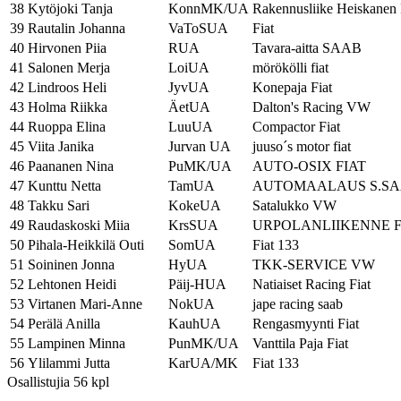
38
Kytöjoki Tanja
KonnMK/UA
Rakennusliike Heiskanen 
39
Rautalin Johanna
VaToSUA
Fiat
40
Hirvonen Piia
RUA
Tavara-aitta SAAB
41
Salonen Merja
LoiUA
mörökölli fiat
42
Lindroos Heli
JyvUA
Konepaja Fiat
43
Holma Riikka
ÄetUA
Dalton's Racing VW
44
Ruoppa Elina
LuuUA
Compactor Fiat
45
Viita Janika
Jurvan UA
juuso´s motor fiat
46
Paananen Nina
PuMK/UA
AUTO-OSIX FIAT
47
Kunttu Netta
TamUA
AUTOMAALAUS S.SA
48
Takku Sari
KokeUA
Satalukko VW
49
Raudaskoski Miia
KrsSUA
URPOLANLIIKENNE F
50
Pihala-Heikkilä Outi
SomUA
Fiat 133
51
Soininen Jonna
HyUA
TKK-SERVICE VW
52
Lehtonen Heidi
Päij-HUA
Natiaiset Racing Fiat
53
Virtanen Mari-Anne
NokUA
jape racing saab
54
Perälä Anilla
KauhUA
Rengasmyynti Fiat
55
Lampinen Minna
PunMK/UA
Vanttila Paja Fiat
56
Ylilammi Jutta
KarUA/MK
Fiat 133
Osallistujia 56 kpl