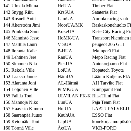
141
Ulmala Minna
HeiUA
Timber Fiat
142
Snygg Riku
KrsSUA
Satateräs Fiat
143
Rosnell Antti
LamUA
Auriola racing saab
144
Åkerström Jimi
NoorUA/MK
Raskaskonehuolto Fi
145
Prinkkala Sami
KokeUA
Riste City Racing Fi
146
Männistö Jesse
HoMK/UA
Transport Nieminen f
147
Marttila Lauri
V-SUA
peugeot 205 GTI
148
Iloranta Kalle
P-HUA
Jekunperä Fiat
149
Lehtinen Jere
RauUA
Mepo Racing Fiat
150
Simonen Nita
PiekUA
Autokorjaamo Fiat
151
Rekola Ville
LoiUA
Ropatech Toyota
152
Laakso Janne
HämUA
Läänin Kuljetus FIA
153
Alaranta Joni
AL-Härmä
AH Tarvike Fiat
154
Lötjönen Ville
PuMK/UA
Kumppanit Fiat
155
Fallila Toni
ULVILAN FK-K
RitsaTiimi Fiat
156
Mannoja Niko
LuuUA
Paja Team Fiat
157
Haavisto Kimmo
HuiUA
LAATUPALVELU v
158
Saarenpää Juuso
KauhUA
ESSO Fiat
159
Ketomäki Toni
LapUA
konekorjaamo pösöö
160
Törmä Ville
ÄetUA
VKR-FORD