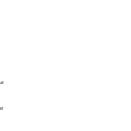
at
at