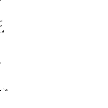
at
at
iat
T
olvo