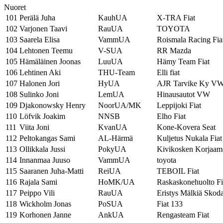
Nuoret
101
Perälä Juha
KauhUA
X-TRA Fiat
102
Varjonen Taavi
RauUA
TOYOTA
103
Saarela Elisa
VammUA
Roismala Racing Fia
104
Lehtonen Teemu
V-SUA
RR Mazda
105
Hämäläinen Joonas
LuuUA
Hämy Team Fiat
106
Lehtinen Aki
THU-Team
Elli fiat
107
Halonen Jori
HyUA
AJR Tarvike Ky V
108
Sulinko Joni
LemUA
Hinausautot VW
109
Djakonowsky Henry
NoorUA/MK
Leppijoki Fiat
110
Löfvik Joakim
NNSB
Elho Fiat
111
Viita Joni
KvanUA
Kone-Kovera Seat
112
Peltokangas Sami
AL-Härmä
Kuljetus Nukala Fiat
113
Ollikkala Jussi
PokyUA
Kivikosken Korjaamo
114
Innanmaa Juuso
VammUA
toyota
115
Saaranen Juha-Matti
ReiUA
TEBOIL Fiat
116
Rajala Sami
HoMK/UA
Raskaskonehuolto Fi
117
Peippo Vili
RauUA
Eristys Mälkiä Skod
118
Wickholm Jonas
PoSUA
Fiat 133
119
Korhonen Janne
AnkUA
Rengasteam Fiat