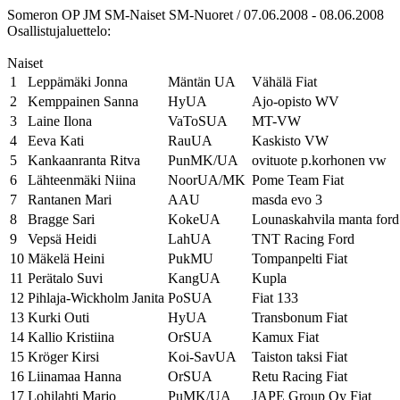
Someron OP JM SM-Naiset SM-Nuoret / 07.06.2008 - 08.06.2008
Osallistujaluettelo:
Naiset
1
Leppämäki Jonna
Mäntän UA
Vähälä Fiat
2
Kemppainen Sanna
HyUA
Ajo-opisto WV
3
Laine Ilona
VaToSUA
MT-VW
4
Eeva Kati
RauUA
Kaskisto VW
5
Kankaanranta Ritva
PunMK/UA
ovituote p.korhonen vw
6
Lähteenmäki Niina
NoorUA/MK
Pome Team Fiat
7
Rantanen Mari
AAU
masda evo 3
8
Bragge Sari
KokeUA
Lounaskahvila manta ford
9
Vepsä Heidi
LahUA
TNT Racing Ford
10
Mäkelä Heini
PukMU
Tompanpelti Fiat
11
Perätalo Suvi
KangUA
Kupla
12
Pihlaja-Wickholm Janita
PoSUA
Fiat 133
13
Kurki Outi
HyUA
Transbonum Fiat
14
Kallio Kristiina
OrSUA
Kamux Fiat
15
Kröger Kirsi
Koi-SavUA
Taiston taksi Fiat
16
Liinamaa Hanna
OrSUA
Retu Racing Fiat
17
Lohilahti Marjo
PuMK/UA
JAPE Group Oy Fiat