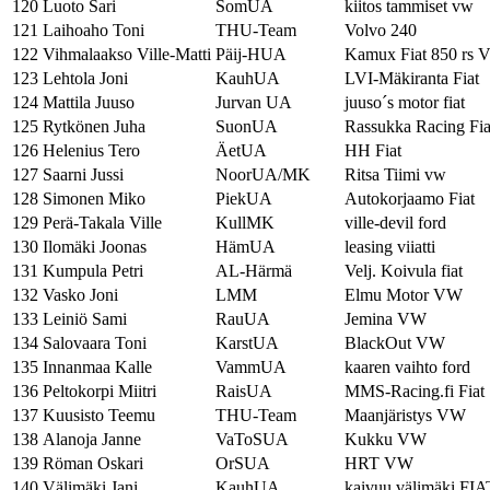
120
Luoto Sari
SomUA
kiitos tammiset vw
121
Laihoaho Toni
THU-Team
Volvo 240
122
Vihmalaakso Ville-Matti
Päij-HUA
Kamux Fiat 850 rs 
123
Lehtola Joni
KauhUA
LVI-Mäkiranta Fiat
124
Mattila Juuso
Jurvan UA
juuso´s motor fiat
125
Rytkönen Juha
SuonUA
Rassukka Racing Fia
126
Helenius Tero
ÄetUA
HH Fiat
127
Saarni Jussi
NoorUA/MK
Ritsa Tiimi vw
128
Simonen Miko
PiekUA
Autokorjaamo Fiat
129
Perä-Takala Ville
KullMK
ville-devil ford
130
Ilomäki Joonas
HämUA
leasing viiatti
131
Kumpula Petri
AL-Härmä
Velj. Koivula fiat
132
Vasko Joni
LMM
Elmu Motor VW
133
Leiniö Sami
RauUA
Jemina VW
134
Salovaara Toni
KarstUA
BlackOut VW
135
Innanmaa Kalle
VammUA
kaaren vaihto ford
136
Peltokorpi Miitri
RaisUA
MMS-Racing.fi Fiat
137
Kuusisto Teemu
THU-Team
Maanjäristys VW
138
Alanoja Janne
VaToSUA
Kukku VW
139
Röman Oskari
OrSUA
HRT VW
140
Välimäki Jani
KauhUA
kaivuu välimäki FIA