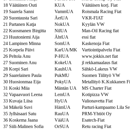
18
Väätäinen Outi
KUA
Väätäisen korj. Fiat
19
Saarela Sanni
VammUA
Roismala Racing Fiat
20
Suontausta Sari
ÄetUA
VKR-FIAT
21
Partanen Katja
NokUA
Kyylän VW
22
Kuosmanen Birgitta
NilUA
Man-Oil Racing fiat
23
Huutoniemi Aija
ÄhtUA
essi fiat
24
Lampinen Minna
SomUA
Kaskenoja Fiat
25
Korpela Päivi
KarUA/MK
Vartiointipalvelu Fiat
26
Peltola Anu
P-HUA
www.jokkis.net fiat
27
Suominen Anu
KokeUA
jl rekkamaalaus fiat
28
Korpi Sari
KauhUA
Sähkö-Lakeus VW
29
Saarelainen Paula
PukMU
Suomen Tiilityö VW
30
Huosionmaa Eija
PokyUA
Metallityö K.Kukkanen Fi
31
Koski Miia
Mäntän UA
MS Charter Fiat
32
Vapaavuori Leena
LemUA
Kotipizza VW
33
Kuvaja Liisa
HyUA
Valionavetta Fiat
34
Mäkelä Suvi
HämUA
Parturi-kampaamo Lila Se
35
Jylhäsaari Satu
RauUA
PRM-Yhtiöt Oy
36
Koskema Jaana
VääUA
Esatech-Fiat
37
Siili-Malinen Sofia
OrSUA
Retu racing Fiat