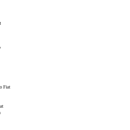
t
W
 Fiat
at
a