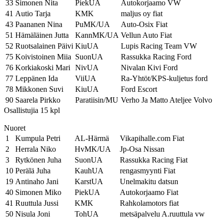
33
Simonen Nita
PiekUA
Autokorjaamo VW
41
Autio Tarja
KMK
maljus oy fiat
43
Paananen Nina
PuMK/UA
Auto-Osix Fiat
51
Hämäläinen Jutta
KannMK/UA
Vellun Auto Fiat
52
Ruotsalainen Päivi
KiuUA
Lupis Racing Team VW
75
Koivistoinen Miia
SuonUA
Rassukka Racing Ford
76
Korkiakoski Mari
NivUA
Nivalan Kivi Ford
77
Leppänen Ida
ViiUA
Ra-Yhtöt/KPS-kuljetus ford
78
Mikkonen Suvi
KiuUA
Ford Escort
90
Saarela Pirkko
Paratiisin/MU
Verho Ja Matto Ateljee Volvo
Osallistujia 15 kpl
Nuoret
1
Kumpula Petri
AL-Härmä
Vikapihalle.com Fiat
2
Herrala Niko
HvMK/UA
Jp-Osa Nissan
3
Rytkönen Juha
SuonUA
Rassukka Racing Fiat
10
Perälä Juha
KauhUA
rengasmyynti Fiat
19
Antinaho Jani
KarstUA
Unelmakitu datsun
40
Simonen Miko
PiekUA
Autokorjaamo Fiat
41
Ruuttula Jussi
KMK
Rahkolamotors fiat
50
Nisula Joni
TohUA
metsäpalvelu A.ruuttula vw