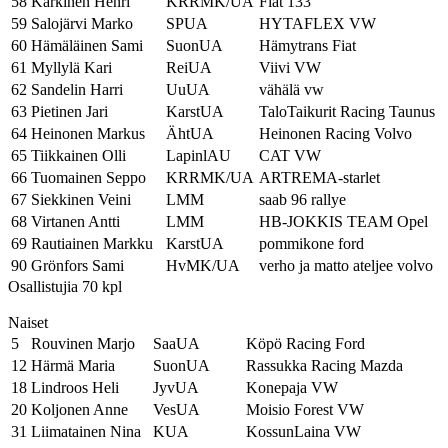
58
Kärkinen Henri
KRRMK/UA
Fiat 133
59
Salojärvi Marko
SPUA
HYTAFLEX VW
60
Hämäläinen Sami
SuonUA
Hämytrans Fiat
61
Myllylä Kari
ReiUA
Viivi VW
62
Sandelin Harri
UuUA
vähälä vw
63
Pietinen Jari
KarstUA
TaloTaikurit Racing Taunus
64
Heinonen Markus
ÄhtUA
Heinonen Racing Volvo
65
Tiikkainen Olli
LapinlAU
CAT VW
66
Tuomainen Seppo
KRRMK/UA
ARTREMA-starlet
67
Siekkinen Veini
LMM
saab 96 rallye
68
Virtanen Antti
LMM
HB-JOKKIS TEAM Opel
69
Rautiainen Markku
KarstUA
pommikone ford
90
Grönfors Sami
HvMK/UA
verho ja matto ateljee volvo
Osallistujia 70 kpl
Naiset
5
Rouvinen Marjo
SaaUA
Köpö Racing Ford
12
Härmä Maria
SuonUA
Rassukka Racing Mazda
18
Lindroos Heli
JyvUA
Konepaja VW
20
Koljonen Anne
VesUA
Moisio Forest VW
31
Liimatainen Nina
KUA
KossunLaina VW