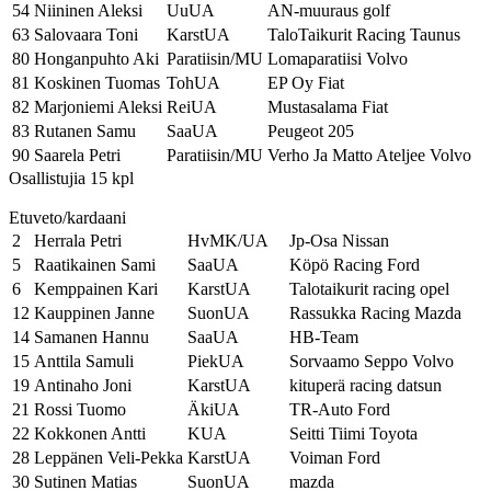
54
Niininen Aleksi
UuUA
AN-muuraus golf
63
Salovaara Toni
KarstUA
TaloTaikurit Racing Taunus
80
Honganpuhto Aki
Paratiisin/MU
Lomaparatiisi Volvo
81
Koskinen Tuomas
TohUA
EP Oy Fiat
82
Marjoniemi Aleksi
ReiUA
Mustasalama Fiat
83
Rutanen Samu
SaaUA
Peugeot 205
90
Saarela Petri
Paratiisin/MU
Verho Ja Matto Ateljee Volvo
Osallistujia 15 kpl
Etuveto/kardaani
2
Herrala Petri
HvMK/UA
Jp-Osa Nissan
5
Raatikainen Sami
SaaUA
Köpö Racing Ford
6
Kemppainen Kari
KarstUA
Talotaikurit racing opel
12
Kauppinen Janne
SuonUA
Rassukka Racing Mazda
14
Samanen Hannu
SaaUA
HB-Team
15
Anttila Samuli
PiekUA
Sorvaamo Seppo Volvo
19
Antinaho Joni
KarstUA
kituperä racing datsun
21
Rossi Tuomo
ÄkiUA
TR-Auto Ford
22
Kokkonen Antti
KUA
Seitti Tiimi Toyota
28
Leppänen Veli-Pekka
KarstUA
Voiman Ford
30
Sutinen Matias
SuonUA
mazda