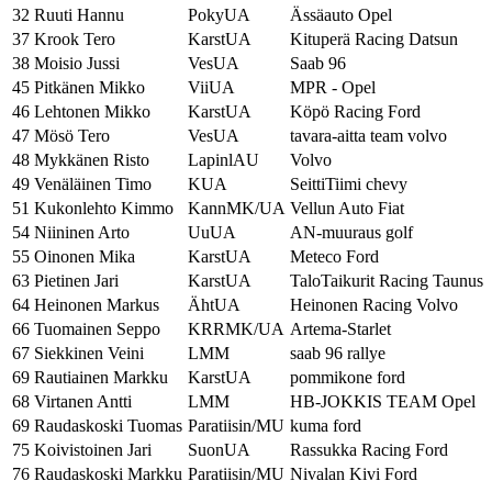
32
Ruuti Hannu
PokyUA
Ässäauto Opel
37
Krook Tero
KarstUA
Kituperä Racing Datsun
38
Moisio Jussi
VesUA
Saab 96
45
Pitkänen Mikko
ViiUA
MPR - Opel
46
Lehtonen Mikko
KarstUA
Köpö Racing Ford
47
Mösö Tero
VesUA
tavara-aitta team volvo
48
Mykkänen Risto
LapinlAU
Volvo
49
Venäläinen Timo
KUA
SeittiTiimi chevy
51
Kukonlehto Kimmo
KannMK/UA
Vellun Auto Fiat
54
Niininen Arto
UuUA
AN-muuraus golf
55
Oinonen Mika
KarstUA
Meteco Ford
63
Pietinen Jari
KarstUA
TaloTaikurit Racing Taunus
64
Heinonen Markus
ÄhtUA
Heinonen Racing Volvo
66
Tuomainen Seppo
KRRMK/UA
Artema-Starlet
67
Siekkinen Veini
LMM
saab 96 rallye
69
Rautiainen Markku
KarstUA
pommikone ford
68
Virtanen Antti
LMM
HB-JOKKIS TEAM Opel
69
Raudaskoski Tuomas
Paratiisin/MU
kuma ford
75
Koivistoinen Jari
SuonUA
Rassukka Racing Ford
76
Raudaskoski Markku
Paratiisin/MU
Nivalan Kivi Ford