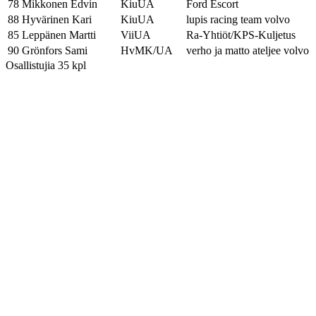
78
Mikkonen Edvin
KiuUA
Ford Escort
88
Hyvärinen Kari
KiuUA
lupis racing team volvo
85
Leppänen Martti
ViiUA
Ra-Yhtiöt/KPS-Kuljetus
90
Grönfors Sami
HvMK/UA
verho ja matto ateljee volvo
Osallistujia 35 kpl