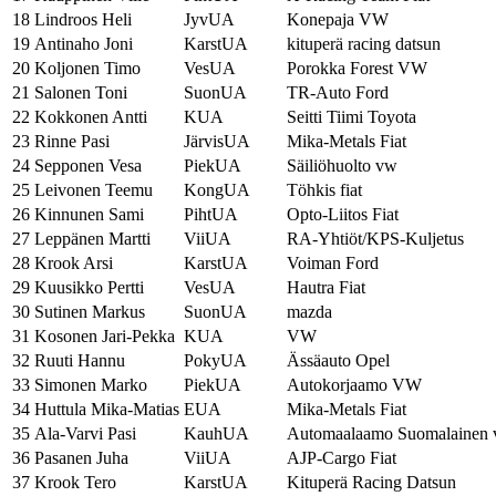
18
Lindroos Heli
JyvUA
Konepaja VW
19
Antinaho Joni
KarstUA
kituperä racing datsun
20
Koljonen Timo
VesUA
Porokka Forest VW
21
Salonen Toni
SuonUA
TR-Auto Ford
22
Kokkonen Antti
KUA
Seitti Tiimi Toyota
23
Rinne Pasi
JärvisUA
Mika-Metals Fiat
24
Sepponen Vesa
PiekUA
Säiliöhuolto vw
25
Leivonen Teemu
KongUA
Töhkis fiat
26
Kinnunen Sami
PihtUA
Opto-Liitos Fiat
27
Leppänen Martti
ViiUA
RA-Yhtiöt/KPS-Kuljetus
28
Krook Arsi
KarstUA
Voiman Ford
29
Kuusikko Pertti
VesUA
Hautra Fiat
30
Sutinen Markus
SuonUA
mazda
31
Kosonen Jari-Pekka
KUA
VW
32
Ruuti Hannu
PokyUA
Ässäauto Opel
33
Simonen Marko
PiekUA
Autokorjaamo VW
34
Huttula Mika-Matias
EUA
Mika-Metals Fiat
35
Ala-Varvi Pasi
KauhUA
Automaalaamo Suomalainen
36
Pasanen Juha
ViiUA
AJP-Cargo Fiat
37
Krook Tero
KarstUA
Kituperä Racing Datsun