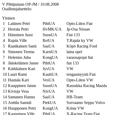
V Pihtiputaan OP-JM / 10.08.2008
Osallistujaluettelo:
Yleinen
1
Laitinen Petri
PihtUA
Opto-Liitos Fiat
2
Herrala Petri
HvMK/UA
Jp-Osa Nissan
3
Hänninen Jussi
SuonUA
Fiat 133
4
Rajala Ville
ReiUA
T.Rajala ky VW
5
Raatikainen Sami
SaaUA
Köpö Racing Ford
6
Simonen Teemu
KarstUA
laina opel
7
Helenius Juha
KongUA
varaosapojat fiat
8
Jääskeläinen Janne
PihtUA
fiat 133
9
Kärkkäinen Kari
JyvUA
VW
10
Luuri Rami
KauhUA
rengasmyynti Fiat
11
Hautala Kari
VesUA
Opto-Liitos VW
12
Kauppinen Janne
SuonUA
Rassukka Racing Mazda
13
Kivioja Vesa
NivUA
VW
14
Samanen Hannu
SaaUA
HB-Team
15
Anttila Samuli
PiekUA
Sorvaamo Seppo Volvo
16
Huupponen Petri
KongUA
Krista VW
17
Kauppinen Ville
PihtUA
X-Racing Team Fiat