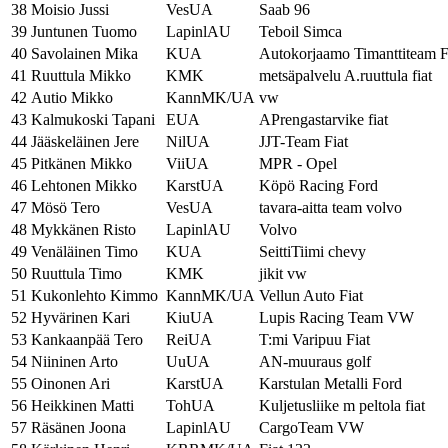
38
Moisio Jussi
VesUA
Saab 96
39
Juntunen Tuomo
LapinlAU
Teboil Simca
40
Savolainen Mika
KUA
Autokorjaamo Timanttiteam F
41
Ruuttula Mikko
KMK
metsäpalvelu A.ruuttula fiat
42
Autio Mikko
KannMK/UA
vw
43
Kalmukoski Tapani
EUA
APrengastarvike fiat
44
Jääskeläinen Jere
NilUA
JJT-Team Fiat
45
Pitkänen Mikko
ViiUA
MPR - Opel
46
Lehtonen Mikko
KarstUA
Köpö Racing Ford
47
Mösö Tero
VesUA
tavara-aitta team volvo
48
Mykkänen Risto
LapinlAU
Volvo
49
Venäläinen Timo
KUA
SeittiTiimi chevy
50
Ruuttula Timo
KMK
jikit vw
51
Kukonlehto Kimmo
KannMK/UA
Vellun Auto Fiat
52
Hyvärinen Kari
KiuUA
Lupis Racing Team VW
53
Kankaanpää Tero
ReiUA
T:mi Varipuu Fiat
54
Niininen Arto
UuUA
AN-muuraus golf
55
Oinonen Ari
KarstUA
Karstulan Metalli Ford
56
Heikkinen Matti
TohUA
Kuljetusliike m peltola fiat
57
Räsänen Joona
LapinlAU
CargoTeam VW