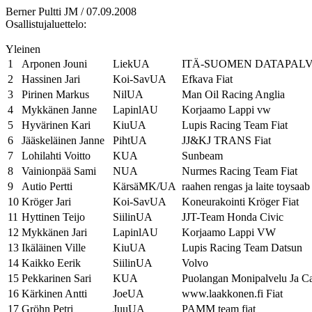
Berner Pultti JM / 07.09.2008
Osallistujaluettelo:
Yleinen
1
Arponen Jouni
LiekUA
ITÄ-SUOMEN DATAPAL
2
Hassinen Jari
Koi-SavUA
Efkava Fiat
3
Pirinen Markus
NilUA
Man Oil Racing Anglia
4
Mykkänen Janne
LapinlAU
Korjaamo Lappi vw
5
Hyvärinen Kari
KiuUA
Lupis Racing Team Fiat
6
Jääskeläinen Janne
PihtUA
JJ&KJ TRANS Fiat
7
Lohilahti Voitto
KUA
Sunbeam
8
Vainionpää Sami
NUA
Nurmes Racing Team Fiat
9
Autio Pertti
KärsäMK/UA
raahen rengas ja laite toysaab
10
Kröger Jari
Koi-SavUA
Koneurakointi Kröger Fiat
11
Hyttinen Teijo
SiilinUA
JJT-Team Honda Civic
12
Mykkänen Jari
LapinlAU
Korjaamo Lappi VW
13
Ikäläinen Ville
KiuUA
Lupis Racing Team Datsun
14
Kaikko Eerik
SiilinUA
Volvo
15
Pekkarinen Sari
KUA
Puolangan Monipalvelu Ja C
16
Kärkinen Antti
JoeUA
www.laakkonen.fi Fiat
17
Gröhn Petri
JuuUA
PAMM team fiat