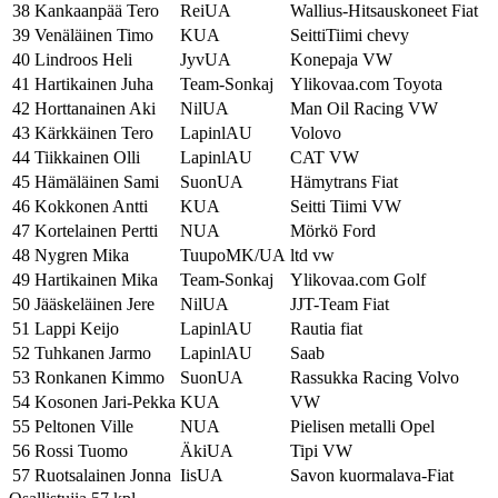
38
Kankaanpää Tero
ReiUA
Wallius-Hitsauskoneet Fiat
39
Venäläinen Timo
KUA
SeittiTiimi chevy
40
Lindroos Heli
JyvUA
Konepaja VW
41
Hartikainen Juha
Team-Sonkaj
Ylikovaa.com Toyota
42
Horttanainen Aki
NilUA
Man Oil Racing VW
43
Kärkkäinen Tero
LapinlAU
Volovo
44
Tiikkainen Olli
LapinlAU
CAT VW
45
Hämäläinen Sami
SuonUA
Hämytrans Fiat
46
Kokkonen Antti
KUA
Seitti Tiimi VW
47
Kortelainen Pertti
NUA
Mörkö Ford
48
Nygren Mika
TuupoMK/UA
ltd vw
49
Hartikainen Mika
Team-Sonkaj
Ylikovaa.com Golf
50
Jääskeläinen Jere
NilUA
JJT-Team Fiat
51
Lappi Keijo
LapinlAU
Rautia fiat
52
Tuhkanen Jarmo
LapinlAU
Saab
53
Ronkanen Kimmo
SuonUA
Rassukka Racing Volvo
54
Kosonen Jari-Pekka
KUA
VW
55
Peltonen Ville
NUA
Pielisen metalli Opel
56
Rossi Tuomo
ÄkiUA
Tipi VW
57
Ruotsalainen Jonna
IisUA
Savon kuormalava-Fiat