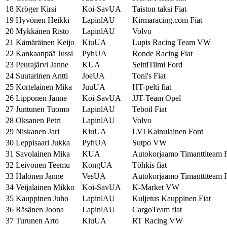
18
Kröger Kirsi
Koi-SavUA
Taiston taksi Fiat
19
Hyvönen Heikki
LapinlAU
Kirmaracing.com Fiat
20
Mykkänen Risto
LapinlAU
Volvo
21
Kämäräinen Keijo
KiuUA
Lupis Racing Team VW
22
Kankaanpää Jussi
PyhUA
Ronde Racing Fiat
23
Peurajärvi Janne
KUA
SeittiTiimi Ford
24
Suutarinen Antti
JoeUA
Toni's Fiat
25
Kortelainen Mika
JuuUA
HT-pelti fiat
26
Lipponen Janne
Koi-SavUA
JJT-Team Opel
27
Juntunen Tuomo
LapinlAU
Teboil Fiat
28
Oksanen Petri
LapinlAU
Volvo
29
Niskanen Jari
KiuUA
LVI Kainulainen Ford
30
Leppisaari Jukka
PyhUA
Sutpo VW
31
Savolainen Mika
KUA
Autokorjaamo Timanttiteam F
32
Leivonen Teemu
KongUA
Töhkis fiat
33
Halonen Janne
VesUA
Autokorjaamo Timanttiteam F
34
Veijalainen Mikko
Koi-SavUA
K-Market VW
35
Kauppinen Juho
LapinlAU
Kuljetus Kauppinen Fiat
36
Räsänen Joona
LapinlAU
CargoTeam fiat
37
Turunen Arto
KiuUA
RT Racing VW