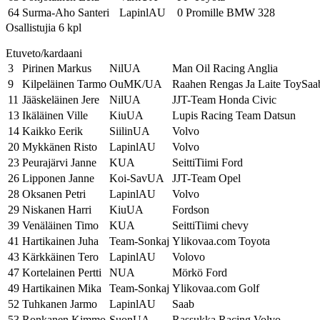
64
Surma-Aho Santeri
LapinlAU
0 Promille BMW 328
Osallistujia 6 kpl
Etuveto/kardaani
3
Pirinen Markus
NilUA
Man Oil Racing Anglia
9
Kilpeläinen Tarmo
OuMK/UA
Raahen Rengas Ja Laite ToySaa
11
Jääskeläinen Jere
NilUA
JJT-Team Honda Civic
13
Ikäläinen Ville
KiuUA
Lupis Racing Team Datsun
14
Kaikko Eerik
SiilinUA
Volvo
20
Mykkänen Risto
LapinlAU
Volvo
23
Peurajärvi Janne
KUA
SeittiTiimi Ford
26
Lipponen Janne
Koi-SavUA
JJT-Team Opel
28
Oksanen Petri
LapinlAU
Volvo
29
Niskanen Harri
KiuUA
Fordson
39
Venäläinen Timo
KUA
SeittiTiimi chevy
41
Hartikainen Juha
Team-Sonkaj
Ylikovaa.com Toyota
43
Kärkkäinen Tero
LapinlAU
Volovo
47
Kortelainen Pertti
NUA
Mörkö Ford
49
Hartikainen Mika
Team-Sonkaj
Ylikovaa.com Golf
52
Tuhkanen Jarmo
LapinlAU
Saab
53
Ronkanen Kimmo
SuonUA
Rassukka Racing Volvo