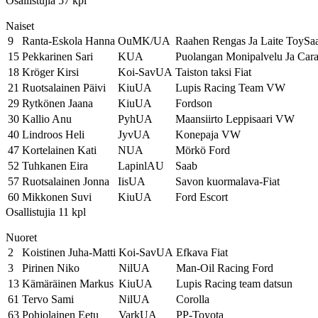
Osallistujia 57 kpl
Naiset
9
Ranta-Eskola Hanna
OuMK/UA
Raahen Rengas Ja Laite ToySa
15
Pekkarinen Sari
KUA
Puolangan Monipalvelu Ja Car
18
Kröger Kirsi
Koi-SavUA
Taiston taksi Fiat
21
Ruotsalainen Päivi
KiuUA
Lupis Racing Team VW
29
Rytkönen Jaana
KiuUA
Fordson
30
Kallio Anu
PyhUA
Maansiirto Leppisaari VW
40
Lindroos Heli
JyvUA
Konepaja VW
47
Kortelainen Kati
NUA
Mörkö Ford
52
Tuhkanen Eira
LapinlAU
Saab
57
Ruotsalainen Jonna
IisUA
Savon kuormalava-Fiat
60
Mikkonen Suvi
KiuUA
Ford Escort
Osallistujia 11 kpl
Nuoret
2
Koistinen Juha-Matti
Koi-SavUA
Efkava Fiat
3
Pirinen Niko
NilUA
Man-Oil Racing Ford
13
Kämäräinen Markus
KiuUA
Lupis Racing team datsun
61
Tervo Sami
NilUA
Corolla
63
Pohjolainen Eetu
VarkUA
PP-Toyota