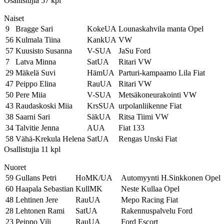
Osallistujia 57 kpl
Naiset
9
Bragge Sari
KokeUA
Lounaskahvila manta Opel
56
Kulmala Tiina
KankUA
VW
57
Kuusisto Susanna
V-SUA
JaSu Ford
7
Latva Minna
SatUA
Ritari VW
29
Mäkelä Suvi
HämUA
Parturi-kampaamo Lila Fiat
47
Peippo Elina
RauUA
Ritari VW
50
Pere Miia
V-SUA
Metsäkoneurakointi VW
43
Raudaskoski Miia
KrsSUA
urpolanliikenne Fiat
38
Saarni Sari
SäkUA
Ritsa Tiimi VW
34
Talvitie Jenna
AUA
Fiat 133
58
Vähä-Krekula Helena
SatUA
Rengas Unski Fiat
Osallistujia 11 kpl
Nuoret
59
Gullans Petri
HoMK/UA
Automyynti H.Sinkkonen Opel
60
Haapala Sebastian
KullMK
Neste Kullaa Opel
48
Lehtinen Jere
RauUA
Mepo Racing Fiat
28
Lehtonen Rami
SatUA
Rakennuspalvelu Ford
23
Peippo Vili
RauUA
Ford Escort