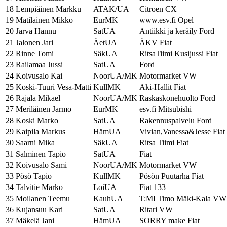
18
Lempiäinen Markku
ATAK/UA
Citroen CX
19
Matilainen Mikko
EurMK
www.esv.fi Opel
20
Jarva Hannu
SatUA
Antiikki ja keräily Ford
21
Jalonen Jari
ÄetUA
ÄKV Fiat
22
Rinne Tomi
SäkUA
RitsaTiimi Kusijussi Fiat
23
Railamaa Jussi
SatUA
Ford
24
Koivusalo Kai
NoorUA/MK
Motormarket VW
25
Koski-Tuuri Vesa-Matti
KullMK
Aki-Hallit Fiat
26
Rajala Mikael
NoorUA/MK
Raskaskonehuolto Ford
27
Meriläinen Jarmo
EurMK
esv.fi Mitsubishi
28
Koski Marko
SatUA
Rakennuspalvelu Ford
29
Kaipila Markus
HämUA
Vivian,Vanessa&Jesse Fiat
30
Saarni Mika
SäkUA
Ritsa Tiimi Fiat
31
Salminen Tapio
SatUA
Fiat
32
Koivusalo Sami
NoorUA/MK
Motormarket VW
33
Pösö Tapio
KullMK
Pösön Puutarha Fiat
34
Talvitie Marko
LoiUA
Fiat 133
35
Moilanen Teemu
KauhUA
T:MI Timo Mäki-Kala VW
36
Kujansuu Kari
SatUA
Ritari VW
37
Mäkelä Jani
HämUA
SORRY make Fiat