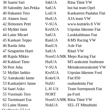
38
Saarni Sari
SäkUA
Ritsa Tiimi VW
39
Saloniitty Jari-Pekka
SatUA
hui hai team Opel
40
Hakanen Tero
LoiUA
Kankareen Paalatus Fiat
41
Alanen Jussi
HuiUA
AJA team VW
42
Heinonen Petri
V-SUA
www.kumielo.fi VW
43
Mylläri Jami
KrsSUA
Urpolan liikenne Fiat
44
Laine Micael
SatUA
Luokkahitsaus Fiat
45
Kankare Teppo
RaisUA
KMS Racing VW
46
Rasila Juha
RauUA
Asle Fiat
47
Sengström Harri
SatUA
Ritari VW
48
Rajala Mikko
NoorUA/MK
Mepo Racing Fiat
49
Kakkuri Timo
HuiUA
MT-urakointi Sunbeam
50
Pere Juha
V-SUA
Metsäkoneurakointi VW
51
Mylläri Jarkko
KrsSUA
Urpolan liikenne Ford
52
Aatrakoski Janne
KokeUA
Fiat 850
53
Kankarjärvi Janne
NaSU
osahankinta Fiat
54
Saari Asko
L-H UA
Team Surenpussit Fiat
55
Vuorisalo Tero
NORT
pa-Ford
62
Tuomisaari Esa
NoorUA/MK
Ritsa Tiimi VW
63
Laine Hannu
NokUA
SEL-IT Mitsubishi