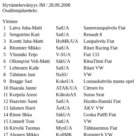
Hyväntekeväisyys JM / 28.09.2008
Osallistujaluettelo:
Yleinen
1
Latva Juha-Matti
SatUA
Saneerauspalvelu Fiat
2
Sengström Kari
SatUA
Renault 8
3
Kontti Juha-Matti
HoMK/UA
Lasipalvelu Fiat
4
Blomster Mikko
SatUA
Ritari Racing Fiat
5
Ylismäki Teijo
V-SUA
Fiat 133
6
Ollonqvist Veli-Matti
SäkUA
RitsaTiimi Fiat
7
Lehtonen Kalle
SatUA
Ritari VW
8
Tähtinen Jani
NaSU
VW
9
Bragge Sari
KokeUA
Lounaskahvila manta opel
10
Haarala Janne
ATAK/UA
Citroen bx
11
Korpela Anssi
KiikoisAS
Sussu Seat
12
Haavisto Sami
SatUA
Huolto-Hanski Fiat
13
Jalonen Harri
ÄetUA
ÄKV VW
14
Rinne Ilkka
SäkUA
Goska Palffi Fiat
15
Limnell Toni
SatUA
VW
16
Kirvelä Tuomas
MynUA
Tähtiasennus Fiat
17
Ahonen Mikko
KullMK
Romutech VW