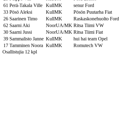
61
Perä-Takala Ville
KullMK
senur Ford
33
Pösö Aleksi
KullMK
Pösön Puutarha Fiat
26
Saarinen Timo
KullMK
Raskaskonehuolto Ford
62
Saarni Aki
NoorUA/MK
Ritsa Tiimi VW
30
Saarni Jussi
NoorUA/MK
Ritsa Tiimi Fiat
39
Sammalisto Janne
KullMK
hui hai team Opel
17
Tamminen Noora
KullMK
Romutech VW
Osallistujia 12 kpl