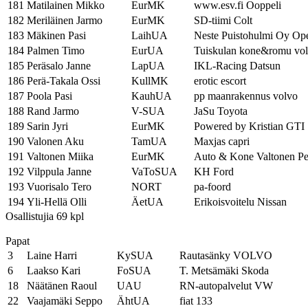
181
Matilainen Mikko
EurMK
www.esv.fi Ooppeli
182
Meriläinen Jarmo
EurMK
SD-tiimi Colt
183
Mäkinen Pasi
LaihUA
Neste Puistohulmi Oy Op
184
Palmen Timo
EurUA
Tuiskulan kone&romu vo
185
Peräsalo Janne
LapUA
IKL-Racing Datsun
186
Perä-Takala Ossi
KullMK
erotic escort
187
Poola Pasi
KauhUA
pp maanrakennus volvo
188
Rand Jarmo
V-SUA
JaSu Toyota
189
Sarin Jyri
EurMK
Powered by Kristian GTI
190
Valonen Aku
TamUA
Maxjas capri
191
Valtonen Miika
EurMK
Auto & Kone Valtonen Pe
192
Vilppula Janne
VaToSUA
KH Ford
193
Vuorisalo Tero
NORT
pa-foord
194
Yli-Hellä Olli
ÄetUA
Erikoisvoitelu Nissan
Osallistujia 69 kpl
Papat
3
Laine Harri
KySUA
Rautasänky VOLVO
6
Laakso Kari
FoSUA
T. Metsämäki Skoda
18
Näätänen Raoul
UAU
RN-autopalvelut VW
22
Vaajamäki Seppo
ÄhtUA
fiat 133