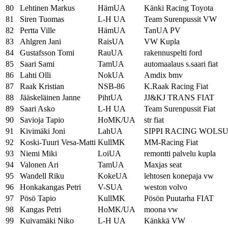
80
Lehtinen Markus
HämUA
Känki Racing Toyota
81
Siren Tuomas
L-H UA
Team Surenpussit VW
82
Pertta Ville
HämUA
TanUA PV
83
Ahlgren Jani
RaisUA
VW Kupla
84
Gustafsson Tomi
RauUA
rakennuspelti ford
85
Saari Sami
TamUA
automaalaus s.saari fiat
86
Lahti Olli
NokUA
Amdix bmv
87
Raak Kristian
NSB-86
K.Raak Racing Fiat
88
Jääskeläinen Janne
PihtUA
JJ&KJ TRANS FIAT
89
Saari Asko
L-H UA
Team Surenpussit Fiat
90
Savioja Tapio
HoMK/UA
str fiat
91
Kivimäki Joni
LahUA
SIPPI RACING WOLS
92
Koski-Tuuri Vesa-Matti
KullMK
MM-Racing Fiat
93
Niemi Miki
LoiUA
remontti palvelu kupla
94
Valonen Ari
TamUA
Maxjas seat
95
Wandell Riku
KokeUA
lehtosen konepaja vw
96
Honkakangas Petri
V-SUA
weston volvo
97
Pösö Tapio
KullMK
Pösön Puutarha FIAT
98
Kangas Petri
HoMK/UA
moona vw
99
Kuivamäki Niko
L-H UA
Känkkä VW