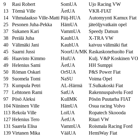
9
Rasi Robert
SomUA
Ujo Racing VW
13
Törmä Ville
ÄetUA
VKR-FIAT
14
Vihmalaakso Ville-Matti
Päij-HUA
Automyynti Kamux Fiat
25
Pesonen Juha-Pekka
HämUA
jäteöljyvatkain opel
37
Sukanen Kari
VammUA
Speedy Datsun
38
Perälä Juha
KauhUA
X-TRA VW
40
Välimäki Jani
KauhUA
kaivuu välimäki fiat
45
Saarni Jussi
NoorUA/MK
Raskaskonehuolto Fiat
46
Haavisto Kimmo
HuiUA
Kulj. V&P Koskinen 
49
Helenius Sami
ÄetUA
HH Sumppi
50
Röman Oskari
OrSUA
P&S Power Fiat
59
Suomela Tomi
NaSU
Voima Opel
73
Kumpula Petri
AL-Härmä
T.Sulkakoski Fiat
77
Lehtonen Rami
SatUA
Rakennuspalvelu Ford
97
Pösö Aleksi
KullMK
Pösön Puutarha FIAT
104
Niininen Ville
HämUA
Osua racing Volvo
113
Rekola Ville
LoiUA
Ropatech Skoooda
127
Helenius Tero
ÄetUA
Ritari VW
131
Saarela Elisa
VammUA
Roismala Racing Ford
139
Virtanen Mika
VääUA
HemiWay Fiat