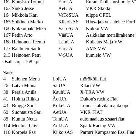
162
Kuusisto Tommi
EurUA
Euran Teollisuushuolto 
163
Siuko Jesse
ÄetUA
VKR-Skoda
164
Mikkola Kari
VaToSUA
tulppa OPEL
165
Solkinen Marko
KiikoisAS
Hius- ja kynsiateljee Ford
166
Kukkumäki Mika
VaToSUA
Kukku VW
167
Petlin Arto
VääUA
Asikkalan metallirakenn
168
Heinonen Teemu
LemUA
Kuljetus Maja VW
177
Raittinen Sauli
EurUA
AMS VW
213
Heinonen Petri
V-SUA
kumielo VW
Osallistujia 168 kpl
Naiset
4
Salonen Merja
LoiUA
mörökölli fiat
26
Latva Minna
SatUA
Ritari VW
38
Perälä Anilla
KauhUA
X-TRA VW
41
Holma Riikka
ÄetUA
Dalton's racing Fiat
43
Bragge Sari
KokeUA
Lounaskahvila manta opel
60
Suontausta Sari
ÄetUA
VKR-FIAT
85
Kunttu Netta
TamUA
automaalaus s.saari fiat
114
Mentula Päivi
AnkUA
Spark Racing VW
116
Korpela Essi
KiikoisAS
Parturi-Kampaamo Essi Fiat