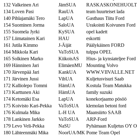
132
Valkeinen Ari
JämSUA
RASKASKONEHUOLT
134
Loven Pasi
RauUA
team huurteiset lada
140
Pihlajamäki Tero
LapUA
Gasthaus Tiitu Ford
154
Suominen Jorma
SaloUA
Urakointi Koivunen Ford
155
Suomela Jyrki
KySUA
opel kadett
157
Liimatainen Kari
HAU
eskortti
161
Jutila Kimmo
J-Äijät
Päälykäinen FORD
164
Mikkola Kari
VaToSUA
tulppa OPEL
165
Solkinen Marko
KiikoisAS
Hius- ja kynsiateljee Ford
169
Hänninen Jari
ElimäenMU
Mounting Volvo
170
Järvenpää Jari
KankUA
WWW.VIIVALLE.NET
171
Järvinen Jussi
VihUA
Kuljetusvisuri Saab
172
Kalliolepo Tommi
HämUA
Kostula Team Matukka
173
Karttunen Aki
HämUA
family suzuki
174
Ketomäki Esa
LapUA
konekorjaamo pösöö
175
Koivisto Kari-Pekka
VaToSUA
klemolan betoni ford
176
Kulmala Mika
L-H UA
Maansiirto SAAB
178
Lankinen Jarkko
VaToSUA
ARP-Ford
179
Levo Veli-Pekka
NaSU
Pyhämaan Kuljetus OY 
180
Lähteenmäki Mika
NoorUA/MK
Pome Team Opel