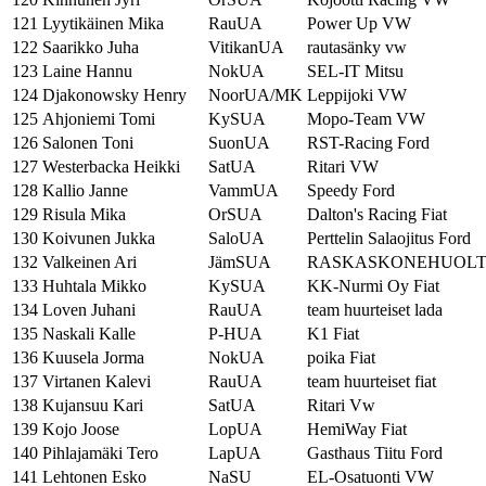
121
Lyytikäinen Mika
RauUA
Power Up VW
122
Saarikko Juha
VitikanUA
rautasänky vw
123
Laine Hannu
NokUA
SEL-IT Mitsu
124
Djakonowsky Henry
NoorUA/MK
Leppijoki VW
125
Ahjoniemi Tomi
KySUA
Mopo-Team VW
126
Salonen Toni
SuonUA
RST-Racing Ford
127
Westerbacka Heikki
SatUA
Ritari VW
128
Kallio Janne
VammUA
Speedy Ford
129
Risula Mika
OrSUA
Dalton's Racing Fiat
130
Koivunen Jukka
SaloUA
Perttelin Salaojitus Ford
132
Valkeinen Ari
JämSUA
RASKASKONEHUOLT
133
Huhtala Mikko
KySUA
KK-Nurmi Oy Fiat
134
Loven Juhani
RauUA
team huurteiset lada
135
Naskali Kalle
P-HUA
K1 Fiat
136
Kuusela Jorma
NokUA
poika Fiat
137
Virtanen Kalevi
RauUA
team huurteiset fiat
138
Kujansuu Kari
SatUA
Ritari Vw
139
Kojo Joose
LopUA
HemiWay Fiat
140
Pihlajamäki Tero
LapUA
Gasthaus Tiitu Ford
141
Lehtonen Esko
NaSU
EL-Osatuonti VW