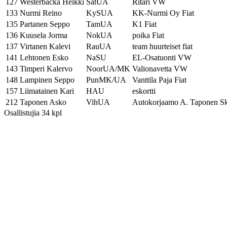
127
Westerbacka Heikki
SatUA
Ritari VW
133
Nurmi Reino
KySUA
KK-Nurmi Oy Fiat
135
Partanen Seppo
TamUA
K1 Fiat
136
Kuusela Jorma
NokUA
poika Fiat
137
Virtanen Kalevi
RauUA
team huurteiset fiat
141
Lehtonen Esko
NaSU
EL-Osatuonti VW
143
Timperi Kalervo
NoorUA/MK
Valionavetta VW
148
Lampinen Seppo
PunMK/UA
Vanttila Paja Fiat
157
Liimatainen Kari
HAU
eskortti
212
Taponen Asko
VihUA
Autokorjaamo A. Taponen S
Osallistujia 34 kpl