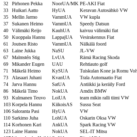
32
Pirhonen Pekka
NoorUA/MK
PE-AKI Fiat
33
Huikari Aatto
HyUA
Keravan Autosähkö VW
35
Mellin Jarmo
VammUA
VW kupla
37
Sukanen Heimo
VammUA
Speedy Datsun
40
Välimäki Reijo
KauhUA
kaivuu välimäki fiat
50
Kuoppala Hannu
LappajUA
Vesirakennus Fiat
61
Joutsen Risto
VammUA
Nälkälä foord
63
Laine Jukka
NaSU
JL-VW
67
Malmstén Stig
LvUA
Rämä Racing Skoda
69
Mikander Eugen
UAU
Rehtiauto golf
71
Mäkelä Heimo
KySUA
Tuiskulan Kone ja Romu Vol
73
Alasaari Juhani
KvanUA
Trala Automaatio Fiat
74
Jarva Hannu
SatUA
Antiikki ja keräily Ford
86
Mäkelä Timo
NokUA
Amdix BMW
93
Kulmanen Teuvo
LoiUA
team mikin ralli tiimi VW
103
Korpela Hannu
KiikoisAS
Sussu Seat
106
Saloranta Pasi
HyUA
VW
110
Sarkimo Juha
LohUA
Oskarin Oksa VW
114
Korhonen Kari
AnkUA
Spark Racing VW
123
Laine Hannu
NokUA
SEL-IT Mitsu