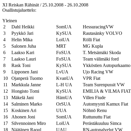
XI Reiskan Rähinät / 25.10.2008 - 26.10.2008
Osallistujaluettelo:
Yleinen
2
Dahl Heikki
SomUA
HessuracingVW
3
Pyykkö Jari
KySUA
Rautasänky VOLVO
4
Helin Mika
LoiUA
Rölli Fiat
5
Salonen Juha
MRT
MG Kupla
6
Laakso Kari
FoSUA
T. Metsämäki Skoda
7
Laakso Lauri
FoSUA
Team välimäki ford
8
Rask Toni
KySUA
Ykköstien Autopurkaamo 
9
Lipponen Jani
LvUA
Ujo Racing VW
10
Ojanperä Tuomo
KvanUA
VPR Fiat
11
Markkula Janne
L-H UA
Team Surenpussit VW
12
Hongisto Tomi
KySUA
EMILIA & VILMA FIAT
13
Mäkelä Jani
HämUA
Villen Fiude
14
Salminen Marko
OrSUA
Automyynti Kamux Fiat
15
Koskinen Ari
UUA
Nöhnö Renu
16
Ahonen Joni
SomUA
Ruttunuttu Fiat
17
Silvennoinen Miro
LoiUA
Perästäkuuluu Simca
18
Näätänen Raoul
UAU
RN-autopalvelut VW