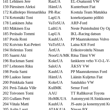
141
Lehtinen Jere
RauUA
EL-Osatuonti VW
159
Pärssinen Aleksi
HämUA
Kunterbunt Fiat
172
Kalliolepo Hennariikka
PR-Rac
Kostula Team Matukka
174
Ketomäki Toni
LapUA
konekorjaamo pöllöö
178
Lankinen Juha
VaToSUA
ARP-Ford
183
Mäkinen Esa
LaihUA
Neste Puistohulmi Oy O
185
Peräsalo Tommi
LapUA
IKL-Racing datsun
187
Poola Roni
KauhUA
PP Maanrakennus Volvo
192
Koivisto Kai-Petteri
VaToSUA
Laina KH Ford
194
Helenius Tomi
ÄetUA
Erikoisvoitelu Nissan
195
Saarni Aki
NoorUA/MK
Ritsa Tiimi VW
196
Ruckman Sami
KokeUA
fankkeen veho V-O-L-V
197
Lehtonen Riku
SaloUA
ÄKSY VW
198
Poola Sami
KauhUA
PP Maanrakennus Ford
199
Laakso Janne
HämUA
Läänin Kuljetus Fiat
200
Prinkkala Sami
KokeUA
Satalukko VW
201
Perä-Takala Ville
KullMK
Senur Ford
202
Toivonen Tomi
AAU
TT Rallikuvat Toyota
203
Gullans Petri
HoMK/UA
Automyynti H.Sinkkon
204
Viitala Matti
KauhUA
JS-auto ja konemyynti K
205
Aulin Lauri
ATAK/UA
Nissan BX