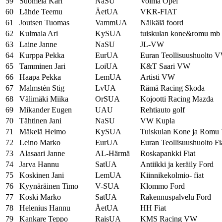
59
Suomela Kari
NaSU
Voima Opel
60
Lähde Teemu
ÄetUA
VKR-FIAT
61
Joutsen Tuomas
VammUA
Nälkälä foord
62
Kulmala Ari
KySUA
tuiskulan kone&romu mb
63
Laine Janne
NaSU
JL-VW
64
Kurppa Pekka
EurUA
Euran Teollisuushuolto 
65
Tamminen Jari
LoiUA
K&T Saari VW
66
Haapa Pekka
LemUA
Artisti VW
67
Malmstén Stig
LvUA
Rämä Racing Skoda
68
Välimäki Miika
OrSUA
Kojootti Racing Mazda
69
Mikander Eugen
UAU
Rehtiauto golf
70
Tähtinen Jani
NaSU
VW Kupla
71
Mäkelä Heimo
KySUA
Tuiskulan Kone ja Romu
72
Leino Marko
EurUA
Euran Teollisuushuolto Fi
73
Alasaari Janne
AL-Härmä
Roskapankki Fiat
74
Jarva Hannu
SatUA
Antiikki ja keräily Ford
75
Koskinen Jani
LemUA
Kiinnikekolmio- fiat
76
Kyynäräinen Timo
V-SUA
Klommo Ford
77
Koski Marko
SatUA
Rakennuspalvelu Ford
78
Helenius Hannu
ÄetUA
HH Fiat
79
Kankare Teppo
RaisUA
KMS Racing VW