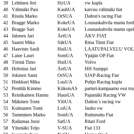
39
Lehtinen Jeri
HyUA
vw kupla
40
Välimäki Pasi
KauhUA
kaivuu välimäki fiat
41
Risula Marko
OrSUA
Dalton's racing Fiat
42
Bragge Marko
KokeUA
Lounaskahvila manta ford
43
Bragge Sari
KokeUA
Lounaskahvila manta ope
44
Jalonen Jari
ÄetUA
ÄKV FIAT
45
Saarni Mika
SäkUA
Ritsa Tiimi Fiat
46
Haavisto Sauli
HuiUA
LAATUPALVELU VO
47
Laine Lauri
SomUA
Ypäjän OP Fiat
48
Törmä Timo
HuiUA
Volvo
49
Helenius Jari
ÄetUA
HH Sumppi
50
Jokinen Sami
OrSUA
SJAP-Racing Fiat
51
Hinkkuri Mika
LuuUA
Puhjo Racing kupla
52
Penttilä Kimmo
KiikoisAS
parturi-kampaamo essi to
53
Reinikainen Hannu
HausUA
Pajamäki Racing VW
54
Mäkinen Tomi
YlöUA
Dalton`s racing vw
55
Kulmanen Tomi
LoiUA
Jauho vw
56
Tamminen Marko
SomUA
Ruttunuttu Fiat
57
Railamaa Jussi
SatUA
Ritari Ford
58
Ylismäki Teijo
V-SUA
Fiat 133