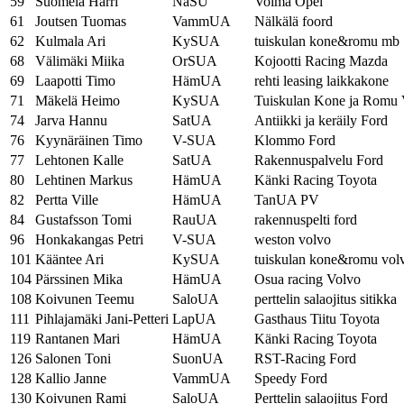
59
Suomela Harri
NaSU
Voima Opel
61
Joutsen Tuomas
VammUA
Nälkälä foord
62
Kulmala Ari
KySUA
tuiskulan kone&romu mb
68
Välimäki Miika
OrSUA
Kojootti Racing Mazda
69
Laapotti Timo
HämUA
rehti leasing laikkakone
71
Mäkelä Heimo
KySUA
Tuiskulan Kone ja Romu 
74
Jarva Hannu
SatUA
Antiikki ja keräily Ford
76
Kyynäräinen Timo
V-SUA
Klommo Ford
77
Lehtonen Kalle
SatUA
Rakennuspalvelu Ford
80
Lehtinen Markus
HämUA
Känki Racing Toyota
82
Pertta Ville
HämUA
TanUA PV
84
Gustafsson Tomi
RauUA
rakennuspelti ford
96
Honkakangas Petri
V-SUA
weston volvo
101
Kääntee Ari
KySUA
tuiskulan kone&romu vol
104
Pärssinen Mika
HämUA
Osua racing Volvo
108
Koivunen Teemu
SaloUA
perttelin salaojitus sitikka
111
Pihlajamäki Jani-Petteri
LapUA
Gasthaus Tiitu Toyota
119
Rantanen Mari
HämUA
Känki Racing Toyota
126
Salonen Toni
SuonUA
RST-Racing Ford
128
Kallio Janne
VammUA
Speedy Ford
130
Koivunen Rami
SaloUA
Perttelin salaojitus Ford