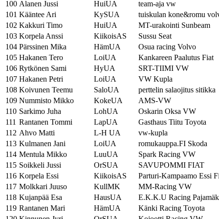
100
Alanen Jussi
HuiUA
team-aja vw
101
Kääntee Ari
KySUA
tuiskulan kone&romu vol
102
Kakkuri Timo
HuiUA
MT-urakointi Sunbeam
103
Korpela Anssi
KiikoisAS
Sussu Seat
104
Pärssinen Mika
HämUA
Osua racing Volvo
105
Hakanen Tero
LoiUA
Kankareen Paalutus Fiat
106
Rytkönen Sami
HyUA
SRT-TIIMI VW
107
Hakanen Petri
LoiUA
VW Kupla
108
Koivunen Teemu
SaloUA
perttelin salaojitus sitikka
109
Nummisto Mikko
KokeUA
AMS-VW
110
Sarkimo Juha
LohUA
Oskarin Oksa VW
111
Rantanen Tommi
LapUA
Gasthaus Tiitu Toyota
112
Ahvo Matti
L-H UA
vw-kupla
113
Kulmanen Jani
LoiUA
romukauppa.FI Skoda
114
Mentula Mikko
LuuUA
Spark Racing VW
115
Soikkeli Jussi
OrSUA
SAVUPOMMI FIAT
116
Korpela Essi
KiikoisAS
Parturi-Kampaamo Essi Fi
117
Molkkari Juuso
KullMK
MM-Racing VW
118
Kujanpää Esa
HausUA
E.K.K.U Racing Pajamä
119
Rantanen Mari
HämUA
Känki Racing Toyota
120
Kinnunen Jyri
OrSUA
Kojootti Racing VW