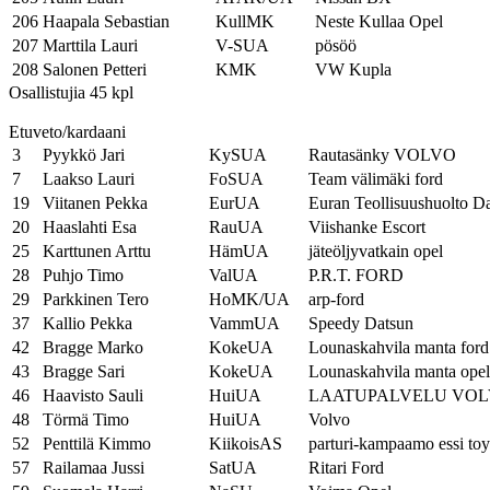
206
Haapala Sebastian
KullMK
Neste Kullaa Opel
207
Marttila Lauri
V-SUA
pösöö
208
Salonen Petteri
KMK
VW Kupla
Osallistujia 45 kpl
Etuveto/kardaani
3
Pyykkö Jari
KySUA
Rautasänky VOLVO
7
Laakso Lauri
FoSUA
Team välimäki ford
19
Viitanen Pekka
EurUA
Euran Teollisuushuolto D
20
Haaslahti Esa
RauUA
Viishanke Escort
25
Karttunen Arttu
HämUA
jäteöljyvatkain opel
28
Puhjo Timo
ValUA
P.R.T. FORD
29
Parkkinen Tero
HoMK/UA
arp-ford
37
Kallio Pekka
VammUA
Speedy Datsun
42
Bragge Marko
KokeUA
Lounaskahvila manta ford
43
Bragge Sari
KokeUA
Lounaskahvila manta opel
46
Haavisto Sauli
HuiUA
LAATUPALVELU VO
48
Törmä Timo
HuiUA
Volvo
52
Penttilä Kimmo
KiikoisAS
parturi-kampaamo essi toy
57
Railamaa Jussi
SatUA
Ritari Ford