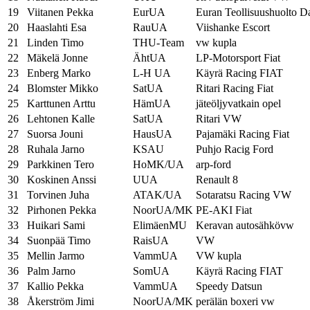
19
Viitanen Pekka
EurUA
Euran Teollisuushuolto D
20
Haaslahti Esa
RauUA
Viishanke Escort
21
Linden Timo
THU-Team
vw kupla
22
Mäkelä Jonne
ÄhtUA
LP-Motorsport Fiat
23
Enberg Marko
L-H UA
Käyrä Racing FIAT
24
Blomster Mikko
SatUA
Ritari Racing Fiat
25
Karttunen Arttu
HämUA
jäteöljyvatkain opel
26
Lehtonen Kalle
SatUA
Ritari VW
27
Suorsa Jouni
HausUA
Pajamäki Racing Fiat
28
Ruhala Jarno
KSAU
Puhjo Racig Ford
29
Parkkinen Tero
HoMK/UA
arp-ford
30
Koskinen Anssi
UUA
Renault 8
31
Torvinen Juha
ATAK/UA
Sotaratsu Racing VW
32
Pirhonen Pekka
NoorUA/MK
PE-AKI Fiat
33
Huikari Sami
ElimäenMU
Keravan autosähkövw
34
Suonpää Timo
RaisUA
VW
35
Mellin Jarmo
VammUA
VW kupla
36
Palm Jarno
SomUA
Käyrä Racing FIAT
37
Kallio Pekka
VammUA
Speedy Datsun
38
Åkerström Jimi
NoorUA/MK
perälän boxeri vw