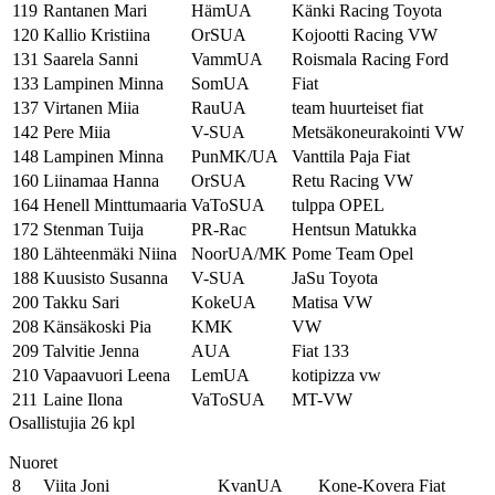
119
Rantanen Mari
HämUA
Känki Racing Toyota
120
Kallio Kristiina
OrSUA
Kojootti Racing VW
131
Saarela Sanni
VammUA
Roismala Racing Ford
133
Lampinen Minna
SomUA
Fiat
137
Virtanen Miia
RauUA
team huurteiset fiat
142
Pere Miia
V-SUA
Metsäkoneurakointi VW
148
Lampinen Minna
PunMK/UA
Vanttila Paja Fiat
160
Liinamaa Hanna
OrSUA
Retu Racing VW
164
Henell Minttumaaria
VaToSUA
tulppa OPEL
172
Stenman Tuija
PR-Rac
Hentsun Matukka
180
Lähteenmäki Niina
NoorUA/MK
Pome Team Opel
188
Kuusisto Susanna
V-SUA
JaSu Toyota
200
Takku Sari
KokeUA
Matisa VW
208
Känsäkoski Pia
KMK
VW
209
Talvitie Jenna
AUA
Fiat 133
210
Vapaavuori Leena
LemUA
kotipizza vw
211
Laine Ilona
VaToSUA
MT-VW
Osallistujia 26 kpl
Nuoret
8
Viita Joni
KvanUA
Kone-Kovera Fiat