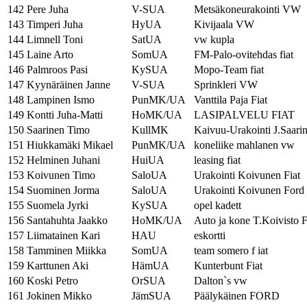
142
Pere Juha
V-SUA
Metsäkoneurakointi VW
143
Timperi Juha
HyUA
Kivijaala VW
144
Limnell Toni
SatUA
vw kupla
145
Laine Arto
SomUA
FM-Palo-ovitehdas fiat
146
Palmroos Pasi
KySUA
Mopo-Team fiat
147
Kyynäräinen Janne
V-SUA
Sprinkleri VW
148
Lampinen Ismo
PunMK/UA
Vanttila Paja Fiat
149
Kontti Juha-Matti
HoMK/UA
LASIPALVELU FIAT
150
Saarinen Timo
KullMK
Kaivuu-Urakointi J.Saar
151
Hiukkamäki Mikael
PunMK/UA
koneliike mahlanen vw
152
Helminen Juhani
HuiUA
leasing fiat
153
Koivunen Timo
SaloUA
Urakointi Koivunen Fiat
154
Suominen Jorma
SaloUA
Urakointi Koivunen Ford
155
Suomela Jyrki
KySUA
opel kadett
156
Santahuhta Jaakko
HoMK/UA
Auto ja kone T.Koivisto F
157
Liimatainen Kari
HAU
eskortti
158
Tamminen Miikka
SomUA
team somero f iat
159
Karttunen Aki
HämUA
Kunterbunt Fiat
160
Koski Petro
OrSUA
Dalton`s vw
161
Jokinen Mikko
JämSUA
Päälykäinen FORD