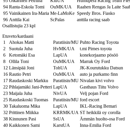
93
Oikarinen Petriina
KiuUA
Humuperä Racing Team Fies
94
Ranta-Eskola Tomi
OuMK/UA
Raahen Rengas Ja Laite Saa
95
Vainikainen Ira-Maria
Me-LaMoKe
Speedy Bros. Fiasko
96
Anttila Kai
ScPalas
anttila racing saab
Osallistujia 23 kpl
Etuveto/kardaani
1
Ahokas Matti
Paratiisin/MU
Puhto Racing Toyota
2
Suotula Juha
HvMK/UA
t.mi Pirnes toyota
6
Ketomäki Esa
LapUA
konekorjaamo pösöö
8
Ollila Toni
OuMK/UA
Marrak Oy Ford
12
Länsipää Joni
TohUA
JK-Kourutukku Datsun
16
Rautio Petri
OuMK/UA
auto ja purkamo finn
17
Raudaskoski Markku
Paratiisin/MU
Nivalan kivi volvo
22
Pihlajamäki Jani-Petteri
LapUA
Gasthaus Tiitu Volvo
23
Maijala Juha
NivUA
Velj pojan Ford
25
Raudaskoski Tuomas
Paratiisin/MU
ford escort
30
Takaluoma Mika
LapUA
IKL-Racing Bemari
32
Prittinen Miikka
KRRMK/UA
ST heikkilä oy corolla
38
Kinnunen Pasi
SsUA
Ämmän huolto-osa Ford
40
Kaikkonen Sami
KarstUA
Inna-Emilia Ford