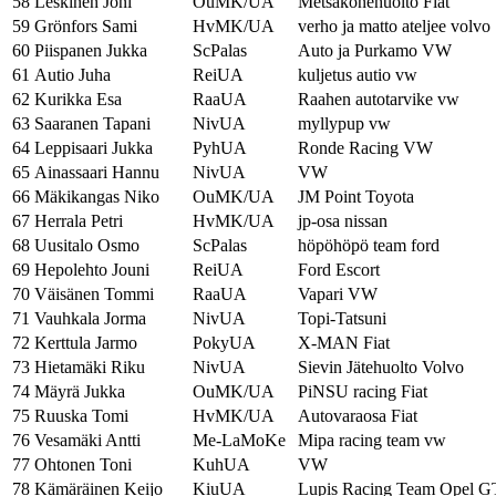
58
Leskinen Joni
OuMK/UA
Metsäkonehuolto Fiat
59
Grönfors Sami
HvMK/UA
verho ja matto ateljee volvo
60
Piispanen Jukka
ScPalas
Auto ja Purkamo VW
61
Autio Juha
ReiUA
kuljetus autio vw
62
Kurikka Esa
RaaUA
Raahen autotarvike vw
63
Saaranen Tapani
NivUA
myllypup vw
64
Leppisaari Jukka
PyhUA
Ronde Racing VW
65
Ainassaari Hannu
NivUA
VW
66
Mäkikangas Niko
OuMK/UA
JM Point Toyota
67
Herrala Petri
HvMK/UA
jp-osa nissan
68
Uusitalo Osmo
ScPalas
höpöhöpö team ford
69
Hepolehto Jouni
ReiUA
Ford Escort
70
Väisänen Tommi
RaaUA
Vapari VW
71
Vauhkala Jorma
NivUA
Topi-Tatsuni
72
Kerttula Jarmo
PokyUA
X-MAN Fiat
73
Hietamäki Riku
NivUA
Sievin Jätehuolto Volvo
74
Mäyrä Jukka
OuMK/UA
PiNSU racing Fiat
75
Ruuska Tomi
HvMK/UA
Autovaraosa Fiat
76
Vesamäki Antti
Me-LaMoKe
Mipa racing team vw
77
Ohtonen Toni
KuhUA
VW
78
Kämäräinen Keijo
KiuUA
Lupis Racing Team Opel 