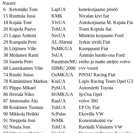
Nuoret
6
Ketomäki Toni
LapUA
konekorjaamo pösöö
15
Ruuttula Jussi
KMK
Nivalan kivi fiat
18
Kujala Toni
YlvUA
Autokorjaama M. Kujala Fia
20
Kopola Paavo
TohUA
Team Kopola fiat
25
Lagus Anttoni
NivUA
Mönkön korjaamo Ford
29
Kumpula Petri
AL-Härmä
Jyrkin siviili Fiat
36
Lötjönen Ville
PuMK/UA
Kumppanit Fiat
38
Moilanen Rami
SsUA
Ämmän huolto-osa Ford
59
Saarela Petri
Paratiisin/MU
verho ja matto ateljee volvo
68
Laurukainen Ville
SIIMU 2000
vvv voorti
74
Rautio Juuso
OuMK/UA
PiNSU Racing Fiat
78
Kämäräinen Markus
KiuUA
Lupis Racing Team Opel G
85
Piippo Mikael
PyhUA
Autoruletti Toyota
86
Herrala Niko
HvMK/UA
Jp-Osa Opel
87
Junnonaho Aki
RaaUA
volvo 360
88
Koskinen Tuomas
TohUA
EP Oy Fiat
90
Mikkola Heikki
ScPalas
Ekovilla VW
91
Nieppola Joni
PeMK
Koneurakointi vw
92
Nisula Joni
TohUA
Ravitalli Väisänen VW