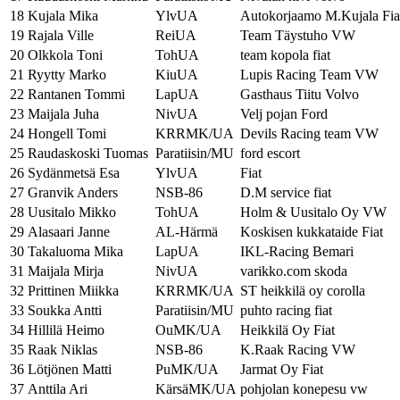
18
Kujala Mika
YlvUA
Autokorjaamo M.Kujala Fia
19
Rajala Ville
ReiUA
Team Täystuho VW
20
Olkkola Toni
TohUA
team kopola fiat
21
Ryytty Marko
KiuUA
Lupis Racing Team VW
22
Rantanen Tommi
LapUA
Gasthaus Tiitu Volvo
23
Maijala Juha
NivUA
Velj pojan Ford
24
Hongell Tomi
KRRMK/UA
Devils Racing team VW
25
Raudaskoski Tuomas
Paratiisin/MU
ford escort
26
Sydänmetsä Esa
YlvUA
Fiat
27
Granvik Anders
NSB-86
D.M service fiat
28
Uusitalo Mikko
TohUA
Holm & Uusitalo Oy VW
29
Alasaari Janne
AL-Härmä
Koskisen kukkataide Fiat
30
Takaluoma Mika
LapUA
IKL-Racing Bemari
31
Maijala Mirja
NivUA
varikko.com skoda
32
Prittinen Miikka
KRRMK/UA
ST heikkilä oy corolla
33
Soukka Antti
Paratiisin/MU
puhto racing fiat
34
Hillilä Heimo
OuMK/UA
Heikkilä Oy Fiat
35
Raak Niklas
NSB-86
K.Raak Racing VW
36
Lötjönen Matti
PuMK/UA
Jarmat Oy Fiat
37
Anttila Ari
KärsäMK/UA
pohjolan konepesu vw