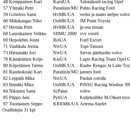
48
Kemppainen Kari
KarstUA
Talotaikurit racing Opel
57
Ylimäki Petri
Paratiisin/MU
Puhto Racing Ford
59
Grönfors Sami
HvMK/UA
verho ja matto ateljee volv
66
Mäkikangas Niko
OuMK/UA
JM Point Toyota
67
Herrala Petri
HvMK/UA
jp-osa nissan
68
Laurukainen Veikko
SIIMU 2000
vvv voorti
69
Hepolehto Jouni
ReiUA
Ford Escort
71
Vauhkala Jorma
NivUA
Topi-Tatsuni
73
Hietamäki Jori
NivUA
Sievin jätehuolto volvo
78
Kämäräinen Keijo
KiuUA
Lupis Racing Team Opel 
80
Kilpeläinen Tarmo
OuMK/UA
Raahe Rengas Ja Laite To
81
Raudaskoski Kari
Paratiisin/MU
jannen ford
82
Leppälä Mika
NivUA
Paulan corolla
83
Ilomäki Mika
OuMK/UA
PiNSU Racing Wanhus 30
84
Nikunen Sami
ScPalas
volvo
85
Piippo Jani
PyhUA
Kuljetusliike M.Oikari toyo
97
Tuomainen Seppo
KRRMK/UA
Artema-Starlet
Osallistujia 31 kpl