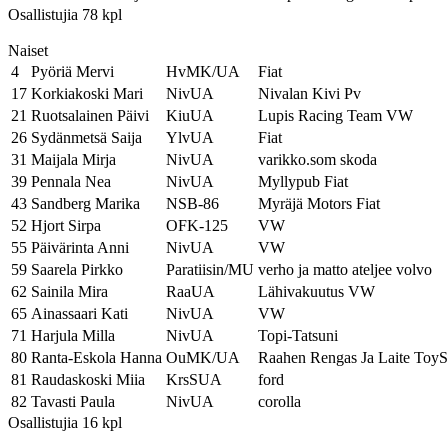
Osallistujia 78 kpl
Naiset
4
Pyöriä Mervi
HvMK/UA
Fiat
17
Korkiakoski Mari
NivUA
Nivalan Kivi Pv
21
Ruotsalainen Päivi
KiuUA
Lupis Racing Team VW
26
Sydänmetsä Saija
YlvUA
Fiat
31
Maijala Mirja
NivUA
varikko.som skoda
39
Pennala Nea
NivUA
Myllypub Fiat
43
Sandberg Marika
NSB-86
Myräjä Motors Fiat
52
Hjort Sirpa
OFK-125
VW
55
Päivärinta Anni
NivUA
VW
59
Saarela Pirkko
Paratiisin/MU
verho ja matto ateljee volvo
62
Sainila Mira
RaaUA
Lähivakuutus VW
65
Ainassaari Kati
NivUA
VW
71
Harjula Milla
NivUA
Topi-Tatsuni
80
Ranta-Eskola Hanna
OuMK/UA
Raahen Rengas Ja Laite Toy
81
Raudaskoski Miia
KrsSUA
ford
82
Tavasti Paula
NivUA
corolla
Osallistujia 16 kpl