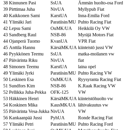
38
Kinnunen Pasi
SsUA
Ämmän huolto-osa Ford
39
Pirttimaa Juha
NivUA
Myllypub Fiat
40
Kaikkonen Sami
KarstUA
Inna-Emilia Ford
41
Ylimäki Jari
Paratiisin/MU
Puhto Racing Fiat
42
Lepsu Sami
OuMK/UA
Heikkilä Oy VW
43
Sandberg Raul
NSB-86
Myräjä Motors Fiat
44
Ojanperä Tuomo
KvanUA
VPR Fiat
45
Anttila Hannu
KärsäMK/UA
kiinteistö jussi VW
46
Pyykkönen Teemu
SsUA
matka-moilanen vw
47
Päivärinta Riku
NivUA
fiat
48
Simonen Teemu
KarstUA
laina opel
49
Ylimäki Jyrki
Paratiisin/MU
Puhto Racing VW
50
Leskinen Esa
OuMK/UA
Ryysyranta Racing Fiat
51
Sundfors Kim
NSB-86
K.Raak Racing VW
52
Pellikka Juha-Pekka
OFK-125
VW
53
Häkkinen Henri
KärsäMK/UA
kiinteistöhuolto vw
54
Koskinen Mika
KausMK/UA
lähivakuutus vw
55
Päivärinta Vesa-Jukka
NivUA
VW
56
Kankaanpää Jussi
PyhUA
Ronde Racing Fiat
57
Ylimäki Petri
Paratiisin/MU
Puhto Racing Ford