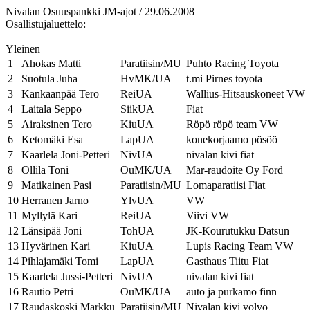
Nivalan Osuuspankki JM-ajot / 29.06.2008
Osallistujaluettelo:
Yleinen
1
Ahokas Matti
Paratiisin/MU
Puhto Racing Toyota
2
Suotula Juha
HvMK/UA
t.mi Pirnes toyota
3
Kankaanpää Tero
ReiUA
Wallius-Hitsauskoneet VW
4
Laitala Seppo
SiikUA
Fiat
5
Airaksinen Tero
KiuUA
Röpö röpö team VW
6
Ketomäki Esa
LapUA
konekorjaamo pösöö
7
Kaarlela Joni-Petteri
NivUA
nivalan kivi fiat
8
Ollila Toni
OuMK/UA
Mar-raudoite Oy Ford
9
Matikainen Pasi
Paratiisin/MU
Lomaparatiisi Fiat
10
Herranen Jarno
YlvUA
VW
11
Myllylä Kari
ReiUA
Viivi VW
12
Länsipää Joni
TohUA
JK-Kourutukku Datsun
13
Hyvärinen Kari
KiuUA
Lupis Racing Team VW
14
Pihlajamäki Tomi
LapUA
Gasthaus Tiitu Fiat
15
Kaarlela Jussi-Petteri
NivUA
nivalan kivi fiat
16
Rautio Petri
OuMK/UA
auto ja purkamo finn
17
Raudaskoski Markku
Paratiisin/MU
Nivalan kivi volvo