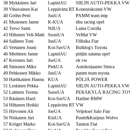
38
Mykkänen Jari
LapinlAU
SIILIN AUTO-PEKKA VW
39
Vihavainen Kai
Leppävirta RT
Koneurakointi-VW
40
Gröhn Petri
JuuUA
PAMM team imp
41
Mustonen Janne
K-KUA
tihu racing opel
42
Tervo Sami
NilUA
Laina Corolla
43
Hiltunen Veli-Matti
SuonUA
VeMat VW
44
Sallinen Toni
JuuUA
Fillisika Fiat
45
Vertanen Jouni
Koi-SavUA
Bulldog's Toyota
46
Miettinen Janne
LapinlAU
pöljän salama opel
47
Keronen Jari
JoeUA
ok vw
48
Simonen Miko
PiekUA
Autokorjaamo Simca
49
Pehkonen Mikko
JuuUA
pamm team toyota
50
Hartikainen Hannu
KUA
PÖLJÄ POWER
51
Leskinen Pekka
LapinlAU
SIILIN AUTO-PEKKA VW
52
Laitinen Teemu
SuonUA
PERÄKYLÄ RACING TO
53
Räsänen Harri
Koi-SavUA
Harline BMW
54
Hiltunen Heikki
Leppävirta RT
VW
55
Hirvonen Ali
JoeUA
Veljekset Salo Fiat
56
Niskanen Jari
KiuUA
Puute&Kurjuus Wolvo
57
Kröger Marko
Koi-SavUA
Taiston Fiat