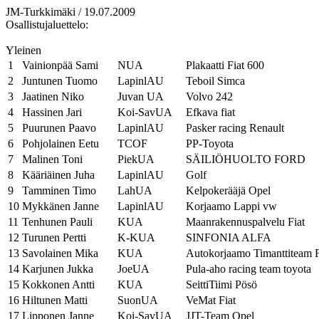
JM-Turkkimäki / 19.07.2009
Osallistujaluettelo:
Yleinen
1
Vainionpää Sami
NUA
Plakaatti Fiat 600
2
Juntunen Tuomo
LapinlAU
Teboil Simca
3
Jaatinen Niko
Juvan UA
Volvo 242
4
Hassinen Jari
Koi-SavUA
Efkava fiat
5
Puurunen Paavo
LapinlAU
Pasker racing Renault
6
Pohjolainen Eetu
TCOF
PP-Toyota
7
Malinen Toni
PiekUA
SÄILIÖHUOLTO FORD
8
Kääriäinen Juha
LapinlAU
Golf
9
Tamminen Timo
LahUA
Kelpokerääjä Opel
10
Mykkänen Janne
LapinlAU
Korjaamo Lappi vw
11
Tenhunen Pauli
KUA
Maanrakennuspalvelu Fiat
12
Turunen Pertti
K-KUA
SINFONIA ALFA
13
Savolainen Mika
KUA
Autokorjaamo Timanttiteam F
14
Karjunen Jukka
JoeUA
Pula-aho racing team toyota
15
Kokkonen Antti
KUA
SeittiTiimi Pösö
16
Hiltunen Matti
SuonUA
VeMat Fiat
17
Lipponen Janne
Koi-SavUA
JJT-Team Opel