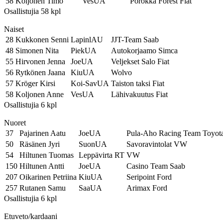
58
Koljonen Timo
VesUA
Porokka Forest Fiat
Osallistujia 58 kpl
Naiset
28
Kukkonen Senni
LapinlAU
JJT-Team Saab
48
Simonen Nita
PiekUA
Autokorjaamo Simca
55
Hirvonen Jenna
JoeUA
Veljekset Salo Fiat
56
Rytkönen Jaana
KiuUA
Wolvo
57
Kröger Kirsi
Koi-SavUA
Taiston taksi Fiat
58
Koljonen Anne
VesUA
Lähivakuutus Fiat
Osallistujia 6 kpl
Nuoret
37
Pajarinen Aatu
JoeUA
Pula-Aho Racing Team Toyot
50
Räsänen Jyri
SuonUA
Savoravintolat VW
54
Hiltunen Tuomas
Leppävirta RT
VW
150
Hiltunen Antti
JoeUA
Casino Team Saab
207
Oikarinen Petriina
KiuUA
Seripoint Ford
257
Rutanen Samu
SaaUA
Arimax Ford
Osallistujia 6 kpl
Etuveto/kardaani