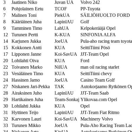
3
Jaatinen Niko
Juvan UA
Volvo 242
6
Pohjolainen Eetu
TCOF
PP-Toyota
7
Malinen Toni
PiekUA
SÄILIÖHUOLTO FORD
8
Kääriäinen Juha
LapinlAU
Golf
9
Tamminen Timo
LahUA
Kelpokerääjä Opel
12
Turunen Pertti
K-KUA
SINFONIA ALFA
14
Karjunen Jukka
JoeUA
Pula-aho racing team toyot
15
Kokkonen Antti
KUA
SeittiTiimi Pösö
17
Lipponen Janne
Koi-SavUA
JJT-Team Opel
20
Lohilahti Oiva
KUA
Ford
22
Toivanen Marko
NilUA
man oil racing starlet
23
Venäläinen Timo
KUA
SeittiTiimi chevy
24
Hassinen Jarno
JoeUA
Casino Team Golf
27
Niskanen Jari-Pekka
TAK
Autokorjaamo Rytkönen O
28
Airaksinen Juho
LapinlAU
JJT-Team Saab
29
Hartikainen Juha
Team-Sonkaj
Ylikovaa.com Opel
30
Lohilahti Jukka
KUA
Opel
31
Hyttinen Teijo
LapinlAU
JJT-Team Fiat Ritmo
32
Karvonen Lauri
Koi-SavUA
Machinery Volvo
33
Turunen Mikko
JoeUA
Pula-Aho Racing Team La
34
Niskanen Arto
KiuUA
Autokorjaamo Rytkönen O