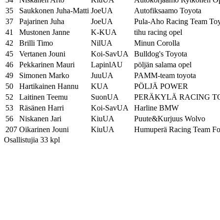
35
Saukkonen Juha-Matti
JoeUA
Autofiksaamo Toyota
37
Pajarinen Juha
JoeUA
Pula-Aho Racing Team To
41
Mustonen Janne
K-KUA
tihu racing opel
42
Brilli Timo
NilUA
Minun Corolla
45
Vertanen Jouni
Koi-SavUA
Bulldog's Toyota
46
Pekkarinen Mauri
LapinlAU
pöljän salama opel
49
Simonen Marko
JuuUA
PAMM-team toyota
50
Hartikainen Hannu
KUA
PÖLJÄ POWER
52
Laitinen Teemu
SuonUA
PERÄKYLÄ RACING T
53
Räsänen Harri
Koi-SavUA
Harline BMW
56
Niskanen Jari
KiuUA
Puute&Kurjuus Wolvo
207
Oikarinen Jouni
KiuUA
Humuperä Racing Team Fo
Osallistujia 33 kpl