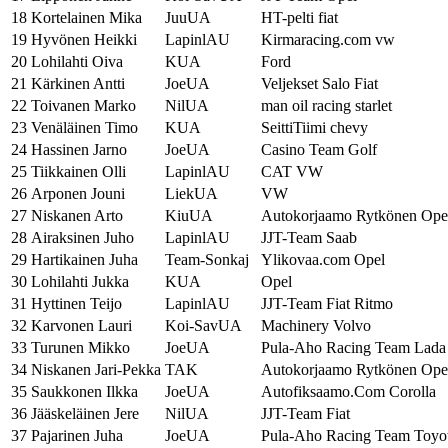
18
Kortelainen Mika
JuuUA
HT-pelti fiat
19
Hyvönen Heikki
LapinlAU
Kirmaracing.com vw
20
Lohilahti Oiva
KUA
Ford
21
Kärkinen Antti
JoeUA
Veljekset Salo Fiat
22
Toivanen Marko
NilUA
man oil racing starlet
23
Venäläinen Timo
KUA
SeittiTiimi chevy
24
Hassinen Jarno
JoeUA
Casino Team Golf
25
Tiikkainen Olli
LapinlAU
CAT VW
26
Arponen Jouni
LiekUA
VW
27
Niskanen Arto
KiuUA
Autokorjaamo Rytkönen Ope
28
Airaksinen Juho
LapinlAU
JJT-Team Saab
29
Hartikainen Juha
Team-Sonkaj
Ylikovaa.com Opel
30
Lohilahti Jukka
KUA
Opel
31
Hyttinen Teijo
LapinlAU
JJT-Team Fiat Ritmo
32
Karvonen Lauri
Koi-SavUA
Machinery Volvo
33
Turunen Mikko
JoeUA
Pula-Aho Racing Team Lada
34
Niskanen Jari-Pekka
TAK
Autokorjaamo Rytkönen Ope
35
Saukkonen Ilkka
JoeUA
Autofiksaamo.Com Corolla
36
Jääskeläinen Jere
NilUA
JJT-Team Fiat
37
Pajarinen Juha
JoeUA
Pula-Aho Racing Team Toyo