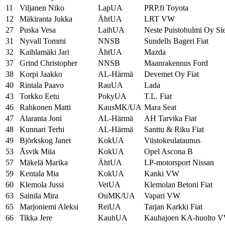
11
Viljanen Niko
LapUA
PRP.fi Toyota
12
Mäkiranta Jukka
ÄhtUA
LRT VW
27
Puska Vesa
LaihUA
Neste Puistohulmi Oy Si
31
Nyvall Tommi
NNSB
Sundells Bageri Fiat
32
Kaihlamäki Jari
ÄhtUA
Mazda
37
Grind Christopher
NNSB
Maanrakennus Ford
38
Korpi Jaakko
AL-Härmä
Devemet Oy Fiat
40
Rintala Paavo
RauUA
Lada
43
Torkko Eetu
PokyUA
T.L. Fiat
46
Rahkonen Matti
KausMK/UA
Mara Seat
47
Alaranta Joni
AL-Härmä
AH Tarvika Fiat
48
Kunnari Terhi
AL-Härmä
Santtu & Riku Fiat
49
Björkskog Janet
KokUA
Viistokeulataunus
53
Åsvik Miia
KokUA
Opel Ascona B
57
Mäkelä Marika
ÄhtUA
LP-motorsport Nissan
59
Kentala Mia
KokUA
Kanki VW
60
Klemola Jussi
VetUA
Klemolan Betoni Fiat
63
Sainila Mira
OuMK/UA
Vapari VW
65
Marjoniemi Aleksi
ReiUA
Tarjan Karkki Fiat
66
Tikka Jere
KauhUA
Kauhajoen KA-huolto 