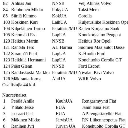
82
Ahlnäs Jan
NNSB
Velj.Ahlnäs Volvo
84
Ruohonen Mikko
PokyUA
Taksi Mersu
85
Siirilä Kimmo
KokUA
Corolla
103
Koskinen Kari
LaihUA
Kuljetusliike Koskinen Ope
104
Kilpeläinen Tarmo
Paratiisin/MU
Raiten Korjaamo Saab
105
Ketomäki Esa
LapUA
Konekorjaamo Peugeot
120
Heikius Martin
NNSB
Heikius Rör Opel
121
Rantala Tero
AL-Härmä
Suomen Maa-autot Dasse
122
Saranpää Petri
LapUA
K-Huolto Ford
123
Heikkilä Hermanni
LapUA
Konehuolto Corolla GT
124
Präst Glenn
NNSB
Ford Escort
125
Raudaskoski Markku
Paratiisin/MU
Nivalan Kivi Volvo
126
Mäkiranta Jorma
ÄhtUA
WRR Volvo
Osallistujia 44 kpl
Nuoret/naiset
1
Perälä Anilla
KauhUA
Rengasmyynti Fiat
2
Ylitalo Jesse
EUA
Janin laina-Fiat
3
Isosaari Pasi
EUA
AP-rengastarvike Fiat
6
Mäkinen Mikko
JärvisUA
RN Liikenneopetus Fiat
8
Raninen Jyri
Jurvan UA
Konehuolto Corolla GT