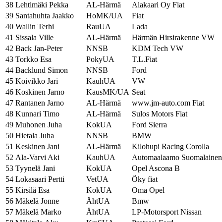
38
Lehtimäki Pekka
AL-Härmä
Alakaari Oy Fiat
39
Santahuhta Jaakko
HoMK/UA
Fiat
40
Wallin Terhi
RauUA
Lada
41
Sissala Ville
AL-Härmä
Härmän Hirsirakenne VW
42
Back Jan-Peter
NNSB
KDM Tech VW
43
Torkko Esa
PokyUA
T.L.Fiat
44
Backlund Simon
NNSB
Ford
45
Koivikko Jari
KauhUA
VW
46
Koskinen Jarno
KausMK/UA
Seat
47
Rantanen Jarno
AL-Härmä
www.jm-auto.com Fiat
48
Kunnari Timo
AL-Härmä
Sulos Motors Fiat
49
Muhonen Juha
KokUA
Ford Sierra
50
Hietala Juha
NNSB
BMW
51
Keskinen Jani
AL-Härmä
Kilohupi Racing Corolla
52
Ala-Varvi Aki
KauhUA
Automaalaamo Suomalainen
53
Tyynelä Jani
KokUA
Opel Ascona B
54
Lokasaari Pertti
VetUA
Öky fiat
55
Kirsilä Esa
KokUA
Oma Opel
56
Mäkelä Jonne
ÄhtUA
Bmw
57
Mäkelä Marko
ÄhtUA
LP-Motorsport Nissan