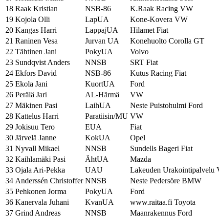
18
Raak Kristian
NSB-86
K.Raak Racing VW
19
Kojola Olli
LapUA
Kone-Kovera VW
20
Kangas Harri
LappajUA
Hilamet Fiat
21
Raninen Vesa
Jurvan UA
Konehuolto Corolla GT
22
Tähtinen Jani
PokyUA
Volvo
23
Sundqvist Anders
NNSB
SRT Fiat
24
Ekfors David
NSB-86
Kutus Racing Fiat
25
Ekola Jani
KuortUA
Ford
26
Perälä Jari
AL-Härmä
VW
27
Mäkinen Pasi
LaihUA
Neste Puistohulmi Ford
28
Kattelus Harri
Paratiisin/MU
VW
29
Jokisuu Tero
EUA
Fiat
30
Järvelä Janne
KokUA
Opel
31
Nyvall Mikael
NNSB
Sundells Bageri Fiat
32
Kaihlamäki Pasi
ÄhtUA
Mazda
33
Ojala Ari-Pekka
UAU
Lakeuden Urakointipalvel
34
Anderssén Christoffer
NNSB
Neste Pedersöre BMW
35
Pehkonen Jorma
PokyUA
Ford
36
Kanervala Juhani
KvanUA
www.raitaa.fi Toyota
37
Grind Andreas
NNSB
Maanrakennus Ford