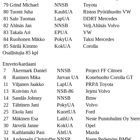
79
Grind Michael
NNSB
Toyota
80
Tuomi Juha
KauhUA
Riston Pyörähuolto VW
81
Salo Tuomas
LapUA
DDRT Mercedes
82
Ahlnäs Jan
NNSB
Velj.Ahlnäs Volvo
83
Takala Ari
EPUA
VW
84
Ruohonen Mikko
PokyUA
Taksi Mercedes
85
Siirilä Kimmo
KokUA
Corolla
Osallistujia 85 kpl
Etuveto/kardaani
7
Åkermark Daniel
NNSB
Project FF Citroen
8
Raninen Mika
Jurvan UA
Konehuolto Corolla GT
11
Viljanen Jaakko
LapUA
PRP.fi Toyota
13
Koivisto Ari
NSB-86
Jejeni Volvo
14
Sandås Johnny
NNSB
Bmw
22
Tähtinen Jani
PokyUA
Volvo
25
Ekola Jani
KuortUA
Ford
27
Mäkinen Esa
LaihUA
Neste Puistohulmi Oy Sier
30
Järvelä Janne
KokUA
Opel
32
Kaihlamäki Pasi
ÄhtUA
Mazda
34
Anderssén Christoffer
NNSB
Neste Pedersöre BMW