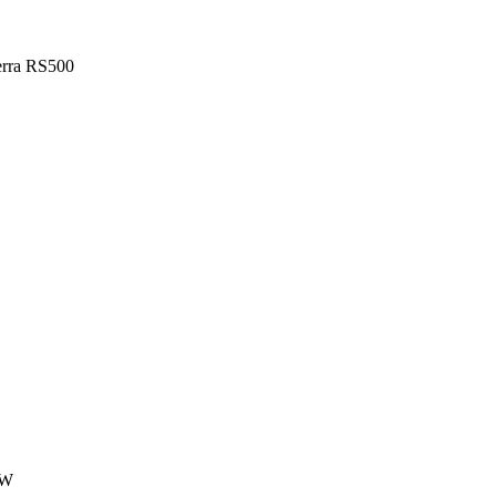
erra RS500
VW