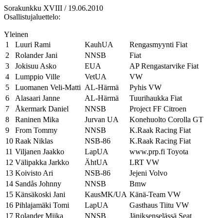
Sorakunkku XVIII / 19.06.2010
Osallistujaluettelo:
Yleinen
1
Luuri Rami
KauhUA
Rengasmyynti Fiat
2
Rolander Jani
NNSB
Fiat
3
Jokisuu Asko
EUA
AP Rengastarvike Fiat
4
Lumppio Ville
VetUA
VW
5
Luomanen Veli-Matti
AL-Härmä
Pyhis VW
6
Alasaari Janne
AL-Härmä
Tuurihaukka Fiat
7
Åkermark Daniel
NNSB
Project FF Citroen
8
Raninen Mika
Jurvan UA
Konehuolto Corolla GT
9
From Tommy
NNSB
K.Raak Racing Fiat
10
Raak Niklas
NSB-86
K.Raak Racing Fiat
11
Viljanen Jaakko
LapUA
www.prp.fi Toyota
12
Välipakka Jarkko
ÄhtUA
LRT VW
13
Koivisto Ari
NSB-86
Jejeni Volvo
14
Sandås Johnny
NNSB
Bmw
15
Känsäkoski Jani
KausMK/UA
Känä-Team VW
16
Pihlajamäki Tomi
LapUA
Gasthaus Tiitu VW
17
Rolander Miika
NNSB
Jäniksenselässä Seat