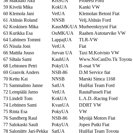
58
Mäkitalo Aku
KrsSUA
Proteesi Ford
59
Kivelä Mika
KokUA
Kanki VW
60
Klemola Jani
VetUA
Klemolan Betoni Fiat
61
Ahlnäs Roland
NNSB
Velj.Ahlnäs Ford
62
Koskinen Mika
KausMK/UA
Murheenkryyni Fiat
63
Kurikka Esa
OuMK/UA
Raahen Autotarvike VW
64
Lahtinen Tommi
LappajUA
TLR-VW
65
Nisula Joni
VetUA
Fiat
66
Mattila Juuso
Jurvan UA
Taxi M.Koivisto VW
67
Siltala Sami
KauhUA
Www.NoCanDo.Tk Toyota
68
Lehtonen Petri
PokyUA
B-osat VW
69
Granvik Anders
NSB-86
D.M Service fiat
70
Kettu Kai
NNSB
Marski Simca 1168
71
Sammalisto Janne
SatUA
HuiHai Team Ford
72
Lempiälä Jarno
VetUA
RautaPasseli Fiat
73
Lindell Tom
KokUA
L.A.D.-Racing Ford
74
Lehtinen Sami
KvanUA
DDRT VW
75
Rinta Esa
PokyUA
VW
76
Sandberg Raul
NSB-86
Myräjä Motors Fiat
77
Salokaski Sauli
PokyUA
Jopen Putki Fiat
78
Saloniitty Jari-Pekka
SatUA
HuiHai Team Toyota