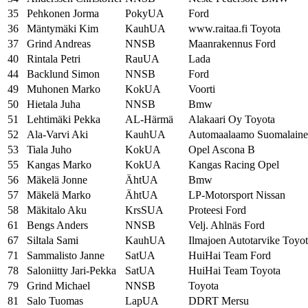
35
Pehkonen Jorma
PokyUA
Ford
36
Mäntymäki Kim
KauhUA
www.raitaa.fi Toyota
37
Grind Andreas
NNSB
Maanrakennus Ford
40
Rintala Petri
RauUA
Lada
44
Backlund Simon
NNSB
Ford
49
Muhonen Marko
KokUA
Voorti
50
Hietala Juha
NNSB
Bmw
51
Lehtimäki Pekka
AL-Härmä
Alakaari Oy Toyota
52
Ala-Varvi Aki
KauhUA
Automaalaamo Suomalaine
53
Tiala Juho
KokUA
Opel Ascona B
55
Kangas Marko
KokUA
Kangas Racing Opel
56
Mäkelä Jonne
ÄhtUA
Bmw
57
Mäkelä Marko
ÄhtUA
LP-Motorsport Nissan
58
Mäkitalo Aku
KrsSUA
Proteesi Ford
61
Bengs Anders
NNSB
Velj. Ahlnäs Ford
67
Siltala Sami
KauhUA
Ilmajoen Autotarvike Toyo
71
Sammalisto Janne
SatUA
HuiHai Team Ford
78
Saloniitty Jari-Pekka
SatUA
HuiHai Team Toyota
79
Grind Michael
NNSB
Toyota
81
Salo Tuomas
LapUA
DDRT Mersu