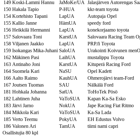
149
Koski-Lammi Hannu
JaMoKe/UA
Jalasjärven Autorengas Sa
150
Hakala Tapio
P-HUA
kkr-team toyota
154
Kortehisto Tapani
LapUA
Autopaja Opel
155
Kallio Janne
HämUA
speedy ford
156
Heikkilä Hermanni
LapUA
konekorjaamo toyota
157
Salovaara Toni
KarstUA
Salovaara Racing Team O
158
Viljanen Jaakko
LapUA
PRP.fi Toyota
159
Isokangas Mika-Juhani
SaloUA
Urakointi Koivunen men
162
Mäkinen Pasi
LaihUA
mustalippu Toyota
163
Antinaho Joni
KarstUA
Kituperä Racing Ford
164
Suomela Kari
NaSU
Opel Kadett
166
Aalto Raimo
KauhUA
Ohmerojärvi team-Ford
167
Joutsen Tuomas
SAU
Nälkälä Ford
181
Hohkala Johanna
SatUA
ToHoTek Pösö
182
Lahtinen Juha
VaToSUA
Kapan Ka-Sa Esko
183
Järvi Jarno
NokUA
Jape Racing Fiat Ritmo
184
Mikkola Kari
VaToSUA
Ka-Sa Lada
185
Verto Teemu
PokyUA
EH Edustus Volvo
186
Valonen Ari
TamUA
tiimi nami capri
Osallistujia 80 kpl