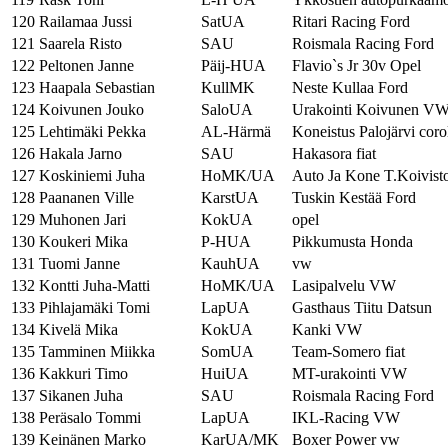
120
Railamaa Jussi
SatUA
Ritari Racing Ford
121
Saarela Risto
SAU
Roismala Racing Ford
122
Peltonen Janne
Päij-HUA
Flavio`s Jr 30v Opel
123
Haapala Sebastian
KullMK
Neste Kullaa Ford
124
Koivunen Jouko
SaloUA
Urakointi Koivunen V
125
Lehtimäki Pekka
AL-Härmä
Koneistus Palojärvi coro
126
Hakala Jarno
SAU
Hakasora fiat
127
Koskiniemi Juha
HoMK/UA
Auto Ja Kone T.Koivist
128
Paananen Ville
KarstUA
Tuskin Kestää Ford
129
Muhonen Jari
KokUA
opel
130
Koukeri Mika
P-HUA
Pikkumusta Honda
131
Tuomi Janne
KauhUA
vw
132
Kontti Juha-Matti
HoMK/UA
Lasipalvelu VW
133
Pihlajamäki Tomi
LapUA
Gasthaus Tiitu Datsun
134
Kivelä Mika
KokUA
Kanki VW
135
Tamminen Miikka
SomUA
Team-Somero fiat
136
Kakkuri Timo
HuiUA
MT-urakointi VW
137
Sikanen Juha
SAU
Roismala Racing Ford
138
Peräsalo Tommi
LapUA
IKL-Racing VW
139
Keinänen Marko
KarUA/MK
Boxer Power vw