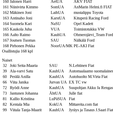
160
Jalonen Harri
ÄetUA
ÄKV FIAT
161
Niinivirta Kimmo
SomUA
AnMarin Helmi.fi FIAT
162
Mäkinen Joni
LaihUA
mustalippu Toyota
163
Antinaho Joni
KarstUA
Kituperä Racing Ford
164
Suomela Kari
NaSU
Opel Kadett
165
Kaukola Juha
VUA
Toimistotukku VW
166
Aalto Raimo
KauhUA
Ohmerojärvi_Team For
167
Joutsen Tuomas
SAU
Nälkälä Ford
168
Pirhonen Pekka
NoorUA/MK
PE-AKI Fiat
Osallistujia 168 kpl
Naiset
32
Joki Seita-Maaria
SAU
N.Lehtinen Fiat
39
Ala-varvi Satu
KauhUA
Automaalaamo suomalainen
60
Perälä Anilla
KauhUA
Autohuolto M.Virta Fiat
66
Viita Janika
Jurvan UA
EX TC vw
72
Ryödi Anne
KauhUA
Suupohjan Akku Ja Rengas
73
Jantunen Johanna
ÄhtUA
Julle fiat
81
Kallio Kristiina
LuPäSUA
Fiat
82
Kentala Mia
KokUA
Mittareita.com fiat
99
Viitala Tanja-Maarit
KauhUA
Jyräys ja Tasaus J.Saari Fia