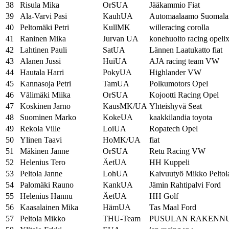
38
Risula Mika
OrSUA
Jääkammio Fiat
39
Ala-Varvi Pasi
KauhUA
Automaalaamo Suomal
40
Peltomäki Petri
KullMK
willeracing corolla
41
Raninen Mika
Jurvan UA
konehuolto racing opeli
42
Lahtinen Pauli
SatUA
Lännen Laatukatto fiat
43
Alanen Jussi
HuiUA
AJA racing team VW
44
Hautala Harri
PokyUA
Highlander VW
45
Kannasoja Petri
TamUA
Polkumotors Opel
46
Välimäki Miika
OrSUA
Kojootti Racing Opel
47
Koskinen Jarno
KausMK/UA
Yhteishyvä Seat
48
Suominen Marko
KokeUA
kaakkilandia toyota
49
Rekola Ville
LoiUA
Ropatech Opel
50
Ylinen Taavi
HoMK/UA
fiat
51
Mäkinen Janne
OrSUA
Retu Racing VW
52
Helenius Tero
ÄetUA
HH Kuppeli
53
Peltola Janne
LohUA
Kaivuutyö Mikko Peltol
54
Palomäki Rauno
KankUA
Jämin Rahtipalvi Ford
55
Helenius Hannu
ÄetUA
HH Golf
56
Kaasalainen Mika
HämUA
Tas Maal Ford
57
Peltola Mikko
THU-Team
PUSULAN RAKENNU