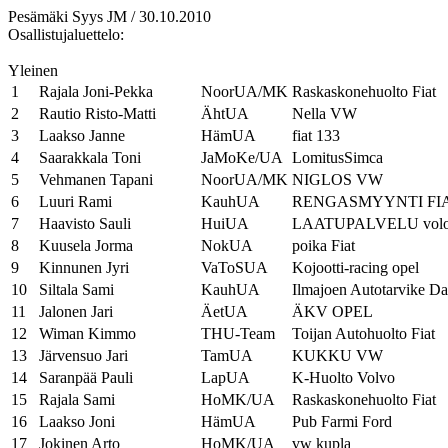
Pesämäki Syys JM / 30.10.2010
Osallistujaluettelo:
Yleinen
1
Rajala Joni-Pekka
NoorUA/MK
Raskaskonehuolto Fiat
2
Rautio Risto-Matti
ÄhtUA
Nella VW
3
Laakso Janne
HämUA
fiat 133
4
Saarakkala Toni
JaMoKe/UA
LomitusSimca
5
Vehmanen Tapani
NoorUA/MK
NIGLOS VW
6
Luuri Rami
KauhUA
RENGASMYYNTI FI
7
Haavisto Sauli
HuiUA
LAATUPALVELU vol
8
Kuusela Jorma
NokUA
poika Fiat
9
Kinnunen Jyri
VaToSUA
Kojootti-racing opel
10
Siltala Sami
KauhUA
Ilmajoen Autotarvike Da
11
Jalonen Jari
ÄetUA
ÄKV OPEL
12
Wiman Kimmo
THU-Team
Toijan Autohuolto Fiat
13
Järvensuo Jari
TamUA
KUKKU VW
14
Saranpää Pauli
LapUA
K-Huolto Volvo
15
Rajala Sami
HoMK/UA
Raskaskonehuolto Fiat
16
Laakso Joni
HämUA
Pub Farmi Ford
17
Jokinen Arto
HoMK/UA
vw kupla