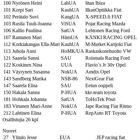
100
Nyrönen Heini
LahUA
Iitan Ibiza
101
Korpi Sari
KauhUA
IlkanOptiikka Fiat
102
Perätalo Suvi
KangUA
X-SPEED.fi FIAT
103
Rusila Tuuli-Joanna
ViSUA
Pojat Racing Mazda
106
Kallio Pauliina
SatUA
Lehtonen Racing Ford
107
Rantanen Mari
HämUA
KÄNKI RACING OPEL
112
Korkiakangas Ella-Mari
KauhUA
M-Market Karijoki Fiat
113
Juhola Anni
HoMK/UA
Raskaskonehuolto VW
121
Saarela Sanni
SAU
Roismala Racing Ford
122
Koskinen Nina
UUA
Flavio`s Jr 30v Opel
141
Väyrynen Susanna
NokUA
Amdix Opel
143
Sandberg Marika
NSB-86
NextGear Fiat
147
Saarela Elisa
SAU
Eetun ooppeli
150
Hakala Sanna
P-HUA
kkr-team toyota
181
Hohkala Johanna
SatUA
ToHoTek Pösö
183
Virtanen Mari-Anne
NokUA
Jape Racing Fiat Ritmo
212
Lahtinen Elina
P-HUA
RepAuto RT Toyota
Osallistujia 26 kpl
Nuoret
27
Ylitalo Jesse
EUA
JEP racing fiat