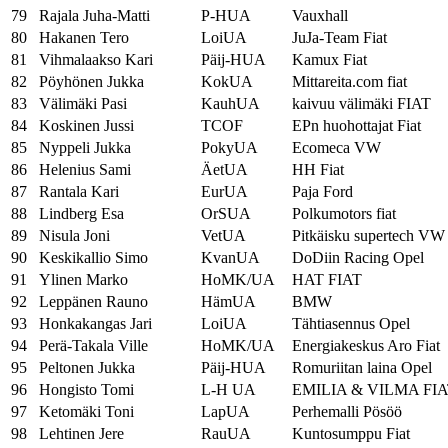
79
Rajala Juha-Matti
P-HUA
Vauxhall
80
Hakanen Tero
LoiUA
JuJa-Team Fiat
81
Vihmalaakso Kari
Päij-HUA
Kamux Fiat
82
Pöyhönen Jukka
KokUA
Mittareita.com fiat
83
Välimäki Pasi
KauhUA
kaivuu välimäki FIAT
84
Koskinen Jussi
TCOF
EPn huohottajat Fiat
85
Nyppeli Jukka
PokyUA
Ecomeca VW
86
Helenius Sami
ÄetUA
HH Fiat
87
Rantala Kari
EurUA
Paja Ford
88
Lindberg Esa
OrSUA
Polkumotors fiat
89
Nisula Joni
VetUA
Pitkäisku supertech VW
90
Keskikallio Simo
KvanUA
DoDiin Racing Opel
91
Ylinen Marko
HoMK/UA
HAT FIAT
92
Leppänen Rauno
HämUA
BMW
93
Honkakangas Jari
LoiUA
Tähtiasennus Opel
94
Perä-Takala Ville
HoMK/UA
Energiakeskus Aro Fiat
95
Peltonen Jukka
Päij-HUA
Romuriitan laina Opel
96
Hongisto Tomi
L-H UA
EMILIA & VILMA FI
97
Ketomäki Toni
LapUA
Perhemalli Pösöö
98
Lehtinen Jere
RauUA
Kuntosumppu Fiat