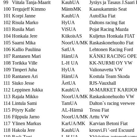
99
Viitala Tanja-Maarit
KauhUA
Jyräys ja Tasaus J.Saari 
100
Tergujeff Kimmo
MäntsMK
Kaasukammio Seat
101
Korpi Janne
KauhUA
AutoEka Fiat
102
Risula Marko
HyUA
Daltons racing fiat
103
Rusila Mari
ViSUA
Pojat Racing Mazda
104
Honkala Jere
KiikoisAS
Kuljetus Honkala FIAT
105
Saarni Mika
NoorUA/MK
Raskaskonehuolto Fiat
106
Kallio Pauliina
SatUA
Lehtonen Racing Ford
107
Rantanen Mari
HämUA
KÄNKI RACING OPE
108
Torikka Ville
L-H UA
KK-NURMI OY VW
109
Timperi Juha
HyUA
Valionavetta VW
110
Rantanen Ari
HämUA
Kostula Team Skoda
111
Siuko Jesse
ÄetUA
RJS-Vauxhall
112
Leppinen Jukka
KauhUA
M-MARKET KARIJOK
113
Rajala Mikko
NoorUA/MK
Raskaskonehuolto VW
114
Lintula Sami
TamUA
Dalton`s racing veewee
115
Pöyry Kalle
AL-Härmä
Tessu Fiat
116
Filppula Jarno
NoorUA/MK
Arttu VW
117
Ylinen Markus
KarUA/MK
Karvian Betoni Fiat
118
Hakola Jere
KauhUA
krouvi.Fi '-ord Escuurd
119
Rask Toni
L-H UA
Ykköstien autopurkaa