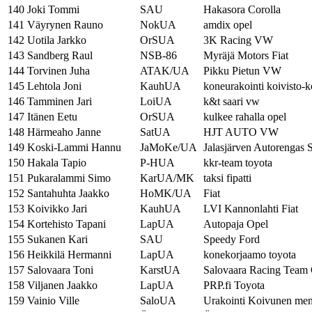
140
Joki Tommi
SAU
Hakasora Corolla
141
Väyrynen Rauno
NokUA
amdix opel
142
Uotila Jarkko
OrSUA
3K Racing VW
143
Sandberg Raul
NSB-86
Myräjä Motors Fiat
144
Torvinen Juha
ATAK/UA
Pikku Pietun VW
145
Lehtola Joni
KauhUA
koneurakointi koivisto-k
146
Tamminen Jari
LoiUA
k&t saari vw
147
Itänen Eetu
OrSUA
kulkee rahalla opel
148
Härmeaho Janne
SatUA
HJT AUTO VW
149
Koski-Lammi Hannu
JaMoKe/UA
Jalasjärven Autorengas 
150
Hakala Tapio
P-HUA
kkr-team toyota
151
Pukaralammi Simo
KarUA/MK
taksi fipatti
152
Santahuhta Jaakko
HoMK/UA
Fiat
153
Koivikko Jari
KauhUA
LVI Kannonlahti Fiat
154
Kortehisto Tapani
LapUA
Autopaja Opel
155
Sukanen Kari
SAU
Speedy Ford
156
Heikkilä Hermanni
LapUA
konekorjaamo toyota
157
Salovaara Toni
KarstUA
Salovaara Racing Team
158
Viljanen Jaakko
LapUA
PRP.fi Toyota
159
Vainio Ville
SaloUA
Urakointi Koivunen m