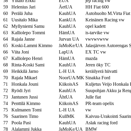
58
Ylitalo Erkki
EUA
jep racing vw
59
Helenius Jari
ÄetUA
HH Fiat 600
60
Perälä Juha
KauhUA
Autohuolto M.Virta Fiat
61
Uusitalo Mika
KankUA
Keinänen Racing vw
62
Myllyniemi Samu
KauhUA
opel kadett
63
Kalliolepo Tommi
HämUA
is-tarvike vw
64
Rajala Janne
Jurvan UA
vwvwvwvw
65
Koski-Lammi Kimmo
JaMoKe/UA
Jalasjärven Autorengas 
66
Viita Joni
LapUA
EX TC vw
67
Kalliolepo Henri
HämUA
mazda
68
Rinta-Koski Sami
KauhUA
Jeren öky TC
69
Heikkilä Jarno
L-H UA
keräilyerä hiivatti
70
Rajala Mikael
NoorUA/MK
Sinakka Ford
71
Honkala Jouni
KiikoisAS
Kuljetus Veijo Honkala 
72
Ryödi Jyri
KauhUA
Suupohjan Akku ja Ren
73
Jantunen Jussi
ÄhtUA
Julle fiat
74
Penttilä Kimmo
KiikoisAS
PR-team opelix
75
Kulmanen Tomi
L-H UA
vw
76
Saarinen Timo
KullMK
Kaivuu-Urakointi Saar
77
Poola Pasi
KauhUA
Aslak racing ford
78
Alalammi Jukka
JaMoKe/UA
BMW