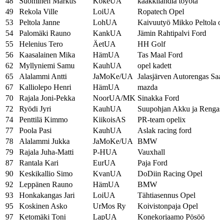
48
Suominen Markus
KokeUA
kaakkilandia toyota
49
Rekola Ville
LoiUA
Ropatech Opel
53
Peltola Janne
LohUA
Kaivuutyö Mikko Peltola 
54
Palomäki Rauno
KankUA
Jämin Rahtipalvi Ford
55
Helenius Tero
ÄetUA
HH Golf
56
Kaasalainen Mika
HämUA
Tas Maal Ford
62
Myllyniemi Samu
KauhUA
opel kadett
65
Alalammi Antti
JaMoKe/UA
Jalasjärven Autorengas Sa
67
Kalliolepo Henri
HämUA
mazda
70
Rajala Joni-Pekka
NoorUA/MK
Sinakka Ford
72
Ryödi Jyri
KauhUA
Suupohjan Akku ja Renga
74
Penttilä Kimmo
KiikoisAS
PR-team opelix
77
Poola Pasi
KauhUA
Aslak racing ford
78
Alalammi Jukka
JaMoKe/UA
BMW
79
Rajala Juha-Matti
P-HUA
Vauxhall
87
Rantala Kari
EurUA
Paja Ford
90
Keskikallio Simo
KvanUA
DoDiin Racing Opel
92
Leppänen Rauno
HämUA
BMW
93
Honkakangas Jari
LoiUA
Tähtiasennus Opel
95
Koskinen Asko
UrMos Ry
Koivistonpaja Opel
97
Ketomäki Toni
LapUA
Konekorjaamo Pösöö