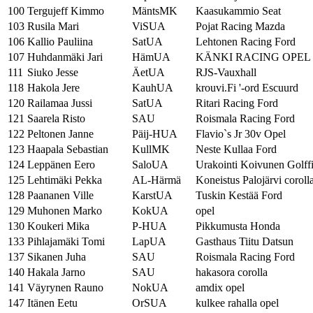
100
Tergujeff Kimmo
MäntsMK
Kaasukammio Seat
103
Rusila Mari
ViSUA
Pojat Racing Mazda
106
Kallio Pauliina
SatUA
Lehtonen Racing Ford
107
Huhdanmäki Jari
HämUA
KÄNKI RACING OPEL
111
Siuko Jesse
ÄetUA
RJS-Vauxhall
118
Hakola Jere
KauhUA
krouvi.Fi '-ord Escuurd
120
Railamaa Jussi
SatUA
Ritari Racing Ford
121
Saarela Risto
SAU
Roismala Racing Ford
122
Peltonen Janne
Päij-HUA
Flavio`s Jr 30v Opel
123
Haapala Sebastian
KullMK
Neste Kullaa Ford
124
Leppänen Eero
SaloUA
Urakointi Koivunen Golff
125
Lehtimäki Pekka
AL-Härmä
Koneistus Palojärvi coroll
128
Paananen Ville
KarstUA
Tuskin Kestää Ford
129
Muhonen Marko
KokUA
opel
130
Koukeri Mika
P-HUA
Pikkumusta Honda
133
Pihlajamäki Tomi
LapUA
Gasthaus Tiitu Datsun
137
Sikanen Juha
SAU
Roismala Racing Ford
140
Hakala Jarno
SAU
hakasora corolla
141
Väyrynen Rauno
NokUA
amdix opel
147
Itänen Eetu
OrSUA
kulkee rahalla opel