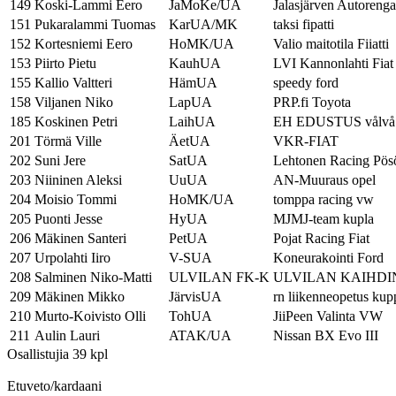
149
Koski-Lammi Eero
JaMoKe/UA
Jalasjärven Autoreng
151
Pukaralammi Tuomas
KarUA/MK
taksi fipatti
152
Kortesniemi Eero
HoMK/UA
Valio maitotila Fiiatti
153
Piirto Pietu
KauhUA
LVI Kannonlahti Fiat
155
Kallio Valtteri
HämUA
speedy ford
158
Viljanen Niko
LapUA
PRP.fi Toyota
185
Koskinen Petri
LaihUA
EH EDUSTUS vålvå
201
Törmä Ville
ÄetUA
VKR-FIAT
202
Suni Jere
SatUA
Lehtonen Racing Pös
203
Niininen Aleksi
UuUA
AN-Muuraus opel
204
Moisio Tommi
HoMK/UA
tomppa racing vw
205
Puonti Jesse
HyUA
MJMJ-team kupla
206
Mäkinen Santeri
PetUA
Pojat Racing Fiat
207
Urpolahti Iiro
V-SUA
Koneurakointi Ford
208
Salminen Niko-Matti
ULVILAN FK-K
ULVILAN KAIHDI
209
Mäkinen Mikko
JärvisUA
rn liikenneopetus kup
210
Murto-Koivisto Olli
TohUA
JiiPeen Valinta VW
211
Aulin Lauri
ATAK/UA
Nissan BX Evo III
Osallistujia 39 kpl
Etuveto/kardaani