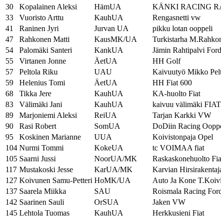
30
Kopalainen Aleksi
HämUA
KÄNKI RACING R
33
Vuoristo Arttu
KauhUA
Rengasnetti vw
41
Raninen Jyri
Jurvan UA
pikku lotan ooppeli
47
Rahkonen Matti
KausMK/UA
Turkistarha M.Rahko
54
Palomäki Santeri
KankUA
Jämin Rahtipalvi For
55
Virtanen Jonne
ÄetUA
HH Golf
57
Peltola Riku
UAU
Kaivuutyö Mikko Pelt
59
Helenius Tomi
ÄetUA
HH Fiat 600
68
Tikka Jere
KauhUA
KA-huolto Fiat
83
Välimäki Jani
KauhUA
kaivuu välimäki FIAT
89
Marjoniemi Aleksi
ReiUA
Tarjan Karkki VW
90
Rasi Robert
SomUA
DoDiin Racing Ooppe
95
Koskinen Marianne
UUA
Koivistonpaja Opel
104
Nurmi Tommi
KokeUA
tc VOIMAA fiat
105
Saarni Jussi
NoorUA/MK
Raskaskonehuolto Fia
117
Mustakoski Jesse
KarUA/MK
Karvian Hirsirakentaja
127
Koivunen Samu-Petteri
HoMK/UA
Auto Ja Kone T.Koiv
137
Saarela Miikka
SAU
Roismala Racing For
142
Saarinen Sauli
OrSUA
Jaken VW
145
Lehtola Tuomas
KauhUA
Herkkusieni Fiat