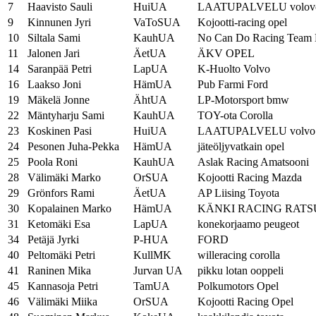
7
Haavisto Sauli
HuiUA
LAATUPALVELU volov
9
Kinnunen Jyri
VaToSUA
Kojootti-racing opel
10
Siltala Sami
KauhUA
No Can Do Racing Team 
11
Jalonen Jari
ÄetUA
ÄKV OPEL
14
Saranpää Petri
LapUA
K-Huolto Volvo
16
Laakso Joni
HämUA
Pub Farmi Ford
19
Mäkelä Jonne
ÄhtUA
LP-Motorsport bmw
22
Mäntyharju Sami
KauhUA
TOY-ota Corolla
23
Koskinen Pasi
HuiUA
LAATUPALVELU volvo
24
Pesonen Juha-Pekka
HämUA
jäteöljyvatkain opel
25
Poola Roni
KauhUA
Aslak Racing Amatsooni
28
Välimäki Marko
OrSUA
Kojootti Racing Mazda
29
Grönfors Rami
ÄetUA
AP Liising Toyota
30
Kopalainen Marko
HämUA
KÄNKI RACING RAT
31
Ketomäki Esa
LapUA
konekorjaamo peugeot
34
Petäjä Jyrki
P-HUA
FORD
40
Peltomäki Petri
KullMK
willeracing corolla
41
Raninen Mika
Jurvan UA
pikku lotan ooppeli
45
Kannasoja Petri
TamUA
Polkumotors Opel
46
Välimäki Miika
OrSUA
Kojootti Racing Opel