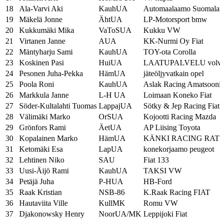
18
Ala-Varvi Aki
KauhUA
Automaalaamo Suomalai
19
Mäkelä Jonne
ÄhtUA
LP-Motorsport bmw
20
Kukkumäki Mika
VaToSUA
Kukku VW
21
Virtanen Janne
AUA
KK-Nurmi Oy Fiat
22
Mäntyharju Sami
KauhUA
TOY-ota Corolla
23
Koskinen Pasi
HuiUA
LAATUPALVELU vol
24
Pesonen Juha-Pekka
HämUA
jäteöljyvatkain opel
25
Poola Roni
KauhUA
Aslak Racing Amatsoon
26
Markkula Janne
L-H UA
Loimaan Koneko Fiat
27
Söder-Kultalahti Tuomas
LappajUA
Sötky & Jep Racing Fiat
28
Välimäki Marko
OrSUA
Kojootti Racing Mazda
29
Grönfors Rami
ÄetUA
AP Liising Toyota
30
Kopalainen Marko
HämUA
KÄNKI RACING RA
31
Ketomäki Esa
LapUA
konekorjaamo peugeot
32
Lehtinen Niko
SAU
Fiat 133
33
Uusi-Äijö Rami
KauhUA
TAKSI VW
34
Petäjä Juha
P-HUA
HB-Ford
35
Raak Kristian
NSB-86
K.Raak Racing FIAT
36
Hautaviita Ville
KullMK
Romu VW
37
Djakonowsky Henry
NoorUA/MK
Leppijoki Fiat