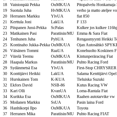
18
Vainionpää Pekka
OuMK/UA
Pitopalvelu Honkamaja S
19
Suotula Juha
HvMK/UA
verho ja matto ateljee v
20
Herranen Markku
YlvUA
fiat 850
21
Kerttula Joni
LakUA
F 133
22
Piispanen Jussi-Pekka
ScPalas
Kulkee jos kulkee 116hp:
23
Matikainen Pasi
Paratiisin/MU
Emma & Sara Fiat
24
Tenhunen Juha
PyhUA
Rengasmyynti Heikki 
25
Kontinaho Jukka-Pekka
OuMK/UA
Ojan Autosähkö SPYK
26
Väisänen Tommi
RaaUA
Konehuolto Koskinen Fi
27
Viirelä Teemu
OuMK/UA
Kintunperäracing Fiat
28
Haapala Markus
Paratiisin/MU
Puhto Racing Ford
29
Sydänmetsä Esa
YlvUA
First-Stop CHRYSRER
30
Konttijärvi Heikki
LakUA
Salama Kenttijärvi Opel
31
Hurskainen Tom
K-KUA
Tieluiska Suzuki
32
Ekfors David
NSB-86
Kutus Racing VW
33
Kari Olli
KvanUA
Loma-Rantala Fiat
34
Kurikka Esa
OuMK/UA
Raahen autotarvike vw
35
Moilanen Markku
SsUA
Pasin laina Ford
36
Hanhikorpi Ilpo
OuMK/UA
Toyota
37
Herranen Mika
Paratiisin/MU
Puhto Racing FIAT