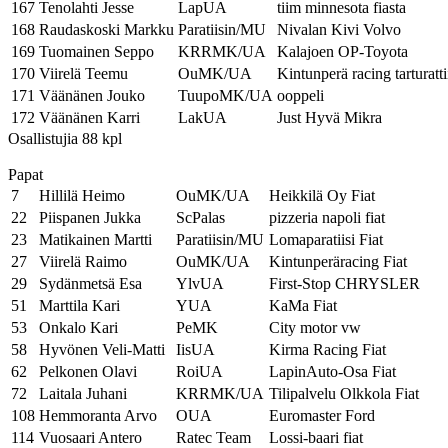
167
Tenolahti Jesse
LapUA
tiim minnesota fiasta
168
Raudaskoski Markku
Paratiisin/MU
Nivalan Kivi Volvo
169
Tuomainen Seppo
KRRMK/UA
Kalajoen OP-Toyota
170
Viirelä Teemu
OuMK/UA
Kintunperä racing tarturatti
171
Väänänen Jouko
TuupoMK/UA
ooppeli
172
Väänänen Karri
LakUA
Just Hyvä Mikra
Osallistujia 88 kpl
Papat
7
Hillilä Heimo
OuMK/UA
Heikkilä Oy Fiat
22
Piispanen Jukka
ScPalas
pizzeria napoli fiat
23
Matikainen Martti
Paratiisin/MU
Lomaparatiisi Fiat
27
Viirelä Raimo
OuMK/UA
Kintunperäracing Fiat
29
Sydänmetsä Esa
YlvUA
First-Stop CHRYSLER
51
Marttila Kari
YUA
KaMa Fiat
53
Onkalo Kari
PeMK
City motor vw
58
Hyvönen Veli-Matti
IisUA
Kirma Racing Fiat
62
Pelkonen Olavi
RoiUA
LapinAuto-Osa Fiat
72
Laitala Juhani
KRRMK/UA
Tilipalvelu Olkkola Fiat
108
Hemmoranta Arvo
OUA
Euromaster Ford
114
Vuosaari Antero
Ratec Team
Lossi-baari fiat