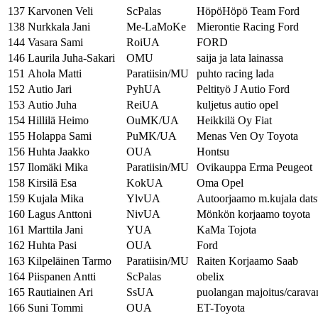
137
Karvonen Veli
ScPalas
HöpöHöpö Team Ford
138
Nurkkala Jani
Me-LaMoKe
Mierontie Racing Ford
144
Vasara Sami
RoiUA
FORD
146
Laurila Juha-Sakari
OMU
saija ja lata lainassa
151
Ahola Matti
Paratiisin/MU
puhto racing lada
152
Autio Jari
PyhUA
Peltityö J Autio Ford
153
Autio Juha
ReiUA
kuljetus autio opel
154
Hillilä Heimo
OuMK/UA
Heikkilä Oy Fiat
155
Holappa Sami
PuMK/UA
Menas Ven Oy Toyota
156
Huhta Jaakko
OUA
Hontsu
157
Ilomäki Mika
Paratiisin/MU
Ovikauppa Erma Peugeot
158
Kirsilä Esa
KokUA
Oma Opel
159
Kujala Mika
YlvUA
Autoorjaamo m.kujala dat
160
Lagus Anttoni
NivUA
Mönkön korjaamo toyota
161
Marttila Jani
YUA
KaMa Tojota
162
Huhta Pasi
OUA
Ford
163
Kilpeläinen Tarmo
Paratiisin/MU
Raiten Korjaamo Saab
164
Piispanen Antti
ScPalas
obelix
165
Rautiainen Ari
SsUA
puolangan majoitus/carava
166
Suni Tommi
OUA
ET-Toyota