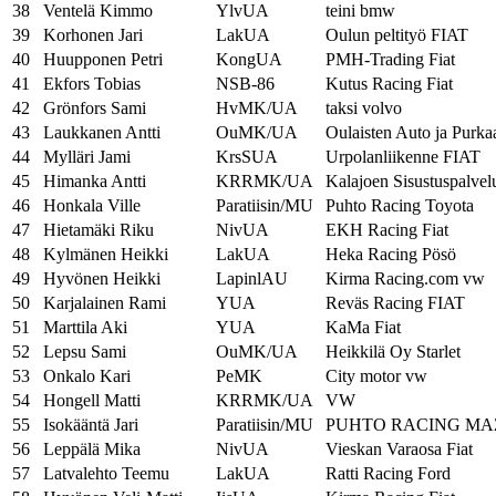
38
Ventelä Kimmo
YlvUA
teini bmw
39
Korhonen Jari
LakUA
Oulun peltityö FIAT
40
Huupponen Petri
KongUA
PMH-Trading Fiat
41
Ekfors Tobias
NSB-86
Kutus Racing Fiat
42
Grönfors Sami
HvMK/UA
taksi volvo
43
Laukkanen Antti
OuMK/UA
Oulaisten Auto ja Purka
44
Mylläri Jami
KrsSUA
Urpolanliikenne FIAT
45
Himanka Antti
KRRMK/UA
Kalajoen Sisustuspalvel
46
Honkala Ville
Paratiisin/MU
Puhto Racing Toyota
47
Hietamäki Riku
NivUA
EKH Racing Fiat
48
Kylmänen Heikki
LakUA
Heka Racing Pösö
49
Hyvönen Heikki
LapinlAU
Kirma Racing.com vw
50
Karjalainen Rami
YUA
Reväs Racing FIAT
51
Marttila Aki
YUA
KaMa Fiat
52
Lepsu Sami
OuMK/UA
Heikkilä Oy Starlet
53
Onkalo Kari
PeMK
City motor vw
54
Hongell Matti
KRRMK/UA
VW
55
Isokääntä Jari
Paratiisin/MU
PUHTO RACING M
56
Leppälä Mika
NivUA
Vieskan Varaosa Fiat
57
Latvalehto Teemu
LakUA
Ratti Racing Ford