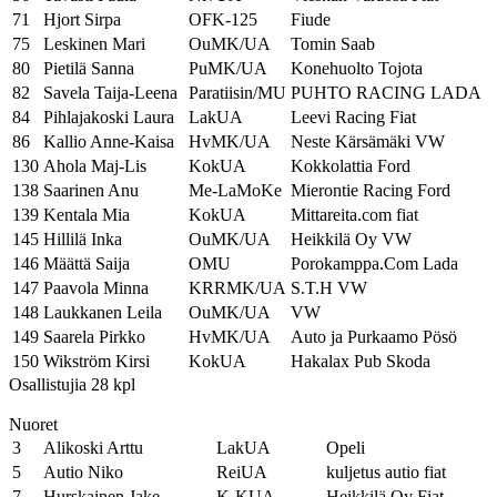
71
Hjort Sirpa
OFK-125
Fiude
75
Leskinen Mari
OuMK/UA
Tomin Saab
80
Pietilä Sanna
PuMK/UA
Konehuolto Tojota
82
Savela Taija-Leena
Paratiisin/MU
PUHTO RACING LADA
84
Pihlajakoski Laura
LakUA
Leevi Racing Fiat
86
Kallio Anne-Kaisa
HvMK/UA
Neste Kärsämäki VW
130
Ahola Maj-Lis
KokUA
Kokkolattia Ford
138
Saarinen Anu
Me-LaMoKe
Mierontie Racing Ford
139
Kentala Mia
KokUA
Mittareita.com fiat
145
Hillilä Inka
OuMK/UA
Heikkilä Oy VW
146
Määttä Saija
OMU
Porokamppa.Com Lada
147
Paavola Minna
KRRMK/UA
S.T.H VW
148
Laukkanen Leila
OuMK/UA
VW
149
Saarela Pirkko
HvMK/UA
Auto ja Purkaamo Pösö
150
Wikström Kirsi
KokUA
Hakalax Pub Skoda
Osallistujia 28 kpl
Nuoret
3
Alikoski Arttu
LakUA
Opeli
5
Autio Niko
ReiUA
kuljetus autio fiat
7
Hurskainen Jake
K-KUA
Heikkilä Oy Fiat