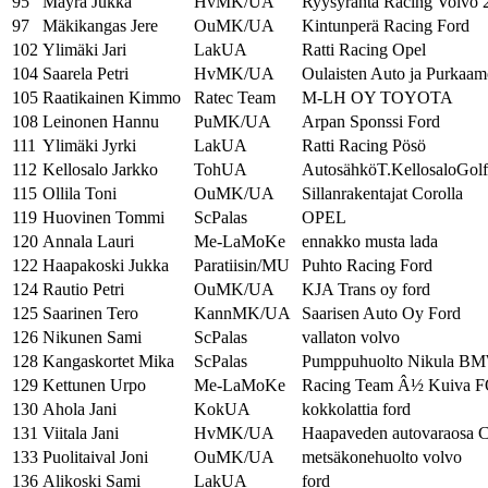
95
Mäyrä Jukka
HvMK/UA
Ryysyranta Racing Volvo 
97
Mäkikangas Jere
OuMK/UA
Kintunperä Racing Ford
102
Ylimäki Jari
LakUA
Ratti Racing Opel
104
Saarela Petri
HvMK/UA
Oulaisten Auto ja Purkaa
105
Raatikainen Kimmo
Ratec Team
M-LH OY TOYOTA
108
Leinonen Hannu
PuMK/UA
Arpan Sponssi Ford
111
Ylimäki Jyrki
LakUA
Ratti Racing Pösö
112
Kellosalo Jarkko
TohUA
AutosähköT.KellosaloGolf
115
Ollila Toni
OuMK/UA
Sillanrakentajat Corolla
119
Huovinen Tommi
ScPalas
OPEL
120
Annala Lauri
Me-LaMoKe
ennakko musta lada
122
Haapakoski Jukka
Paratiisin/MU
Puhto Racing Ford
124
Rautio Petri
OuMK/UA
KJA Trans oy ford
125
Saarinen Tero
KannMK/UA
Saarisen Auto Oy Ford
126
Nikunen Sami
ScPalas
vallaton volvo
128
Kangaskortet Mika
ScPalas
Pumppuhuolto Nikula B
129
Kettunen Urpo
Me-LaMoKe
Racing Team Â½ Kuiva 
130
Ahola Jani
KokUA
kokkolattia ford
131
Viitala Jani
HvMK/UA
Haapaveden autovaraosa C
133
Puolitaival Joni
OuMK/UA
metsäkonehuolto volvo
136
Alikoski Sami
LakUA
ford