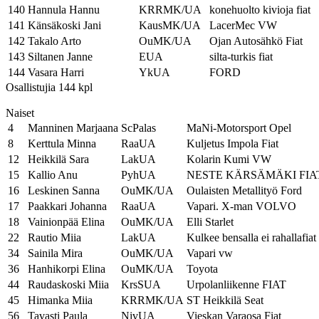
140
Hannula Hannu
KRRMK/UA
konehuolto kivioja fiat
141
Känsäkoski Jani
KausMK/UA
LacerMec VW
142
Takalo Arto
OuMK/UA
Ojan Autosähkö Fiat
143
Siltanen Janne
EUA
silta-turkis fiat
144
Vasara Harri
YkUA
FORD
Osallistujia 144 kpl
Naiset
4
Manninen Marjaana
ScPalas
MaNi-Motorsport Opel
8
Kerttula Minna
RaaUA
Kuljetus Impola Fiat
12
Heikkilä Sara
LakUA
Kolarin Kumi VW
15
Kallio Anu
PyhUA
NESTE KÄRSÄMÄKI FIA
16
Leskinen Sanna
OuMK/UA
Oulaisten Metallityö Ford
17
Paakkari Johanna
RaaUA
Vapari. X-man VOLVO
18
Vainionpää Elina
OuMK/UA
Elli Starlet
22
Rautio Miia
LakUA
Kulkee bensalla ei rahallafiat
34
Sainila Mira
OuMK/UA
Vapari vw
36
Hanhikorpi Elina
OuMK/UA
Toyota
44
Raudaskoski Miia
KrsSUA
Urpolanliikenne FIAT
45
Himanka Miia
KRRMK/UA
ST Heikkilä Seat
56
Tavasti Paula
NivUA
Vieskan Varaosa Fiat