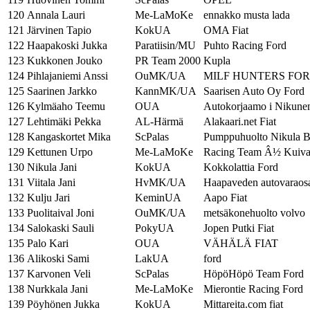
120
Annala Lauri
Me-LaMoKe
ennakko musta lada
121
Järvinen Tapio
KokUA
OMA Fiat
122
Haapakoski Jukka
Paratiisin/MU
Puhto Racing Ford
123
Kukkonen Jouko
PR Team 2000
Kupla
124
Pihlajaniemi Anssi
OuMK/UA
MILF HUNTERS FO
125
Saarinen Jarkko
KannMK/UA
Saarisen Auto Oy Ford
126
Kylmäaho Teemu
OUA
Autokorjaamo i Nikune
127
Lehtimäki Pekka
AL-Härmä
Alakaari.net Fiat
128
Kangaskortet Mika
ScPalas
Pumppuhuolto Nikula
129
Kettunen Urpo
Me-LaMoKe
Racing Team Â½ Kui
130
Nikula Jani
KokUA
Kokkolattia Ford
131
Viitala Jani
HvMK/UA
Haapaveden autovaraosa
132
Kulju Jari
KeminUA
Aapo Fiat
133
Puolitaival Joni
OuMK/UA
metsäkonehuolto volvo
134
Salokaski Sauli
PokyUA
Jopen Putki Fiat
135
Palo Kari
OUA
VÄHÄLÄ FIAT
136
Alikoski Sami
LakUA
ford
137
Karvonen Veli
ScPalas
HöpöHöpö Team Ford
138
Nurkkala Jani
Me-LaMoKe
Mierontie Racing Ford
139
Pöyhönen Jukka
KokUA
Mittareita.com fiat