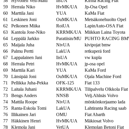
58
Hyvönen Veli-Matti
IisUA
Kirma Racing Fiat
59
Herrala Niko
HvMK/UA
Jp-Osa Opel
60
Marttila Jani
YUA
KaMa Fiat
61
Leskinen Joni
OuMK/UA
Metsäkonehuolto Opel
62
Pelkonen Miika
RoiUA
LapinAuto-OSA Fiat
63
Kantola Jose-Niko
KRRMK/UA
Miikkan Laina Toyota
64
Leppälä Jarkko
Paratiisin/MU
PUHTO RACING B
65
Maijala Juha
NivUA
kivipojat bmw
66
Palmu Pertti
LakUA
retkuperä ford
67
Lappalainen Jani
IisUA
vw kupla
68
Herrala Petri
HvMK/UA
jp-osa opel
69
Marttila Kari
YUA
KaMa Ford
70
Länsipää Joni
OuMK/UA
Ojala Machine Ford
71
Pellikka Juha-Pekka
OFK-125
Fiat 133
72
Laitala Juhani
KRRMK/UA
Tilipalvelu Olkkola Fiat
73
Bengs Anders
NNSB
Velj.Ahlnäs Volvo
74
Mattila Roope
NivUA
mönkönkorjaamo lada
75
Ranta-Eskola Tomi
LakUA
Lahtiranta Racing saab
76
Illikainen Jari
OMU
Fiat Abarth
77
Häkkinen Henri
HvMK/UA
Mäkiosat Volvo
78
Klemola Jani
VetUA
Klemolan Betoni Fiat