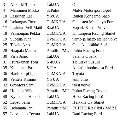
3
Alikoski Tapio
LakUA
Opeli
4
Manninen Mikko
ScPalas
MaNi-Motorsport Opel
10
Leskinen Esa
YlvUA
Raiten Korjaamo Saab
16
Isokangas Timo
OuMK/UA
Oulaisten Metallityö Ford
17
Paakkari Veli-Matti
RaaUA
Vapari. X-man Volvo
18
Vainionpää Pekka
OuMK/UA
Kintunperä Racing Starlet
19
Suotula Juha
HvMK/UA
verho ja matto ateljee volv
25
Takalo Arto
OuMK/UA
Ojan Autosähkö Saab
28
Haapala Markus
Paratiisin/MU
Puhto Racing Ford
30
Virta Jarno
LakUA
Salama Obelix
31
Hurskainen Tom
K-KUA
Tieluiska Suzuki
35
Kinnunen Pasi
SsUA
Ämmän huolto-osa Ford
36
Hanhikorpi Ilpo
OuMK/UA
Toyota
38
Ventelä Kimmo
YlvUA
teini bmw
42
Grönfors Sami
HvMK/UA
taksi volvo
46
Honkala Ville
Paratiisin/MU
Puhto Racing Toyota
48
Kylmänen Heikki
LakUA
Heka Racing Pösö
52
Lepsu Sami
OuMK/UA
Heikkilä Oy Starlet
55
Isokääntä Jari
Paratiisin/MU
PUHTO RACING MAZ
57
Latvalehto Teemu
LakUA
Ratti Racing Ford