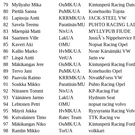
79
Myllyaho Mika
OuMK/UA
Kintunperä Racing Dat
80
Pietilä Sanna
PuMK/UA
Konehuolto Tojota
81
Lapinoja Antti
KRRMK/UA
JACK-STEEL VW
82
Savela Teemu
Paratiisin/MU
PUHTO RACING LA
83
Mäenpää Matti
NivUA
MYLLYPUB FIUDE
84
Saarinen Ville
LakUA
JussiÂ´s Nippelservice F
85
Kaveri Aki
OMU
Nopsat Racing Opel
86
Kallio Marko
HvMK/UA
Neste Kärsämäki VW
87
Läspä Antti
VetUA
Jarin vw
88
Mäkikangas Jere
OuMK/UA
Kintunperä Racing Ford
89
Tervo Jani
PuMK/UA
Konehuolto Opel
90
Paavola Raimo
KRRMK/UA
Nivat&Forss VW
91
Soukka Mikko
Paratiisin/MU
Puhto Racing Opel
92
Niiranen Tommi
NivUA
KP-Racing Fiat
93
Väänänen Jarmo
LakUA
Hydnum Seat
94
Lehtonen Petri
OMU
nopsat racing volvo
95
Mäyrä Jukka
HvMK/UA
Ryysyranta Racing Vol
96
Kuivalainen Timo
Ratec Team
TTK Racing vw
97
Mäkikangas Niko
OuMK/UA
Kintunperä Racing Ford
98
Ramlin Mikko
TorUA
volkkari