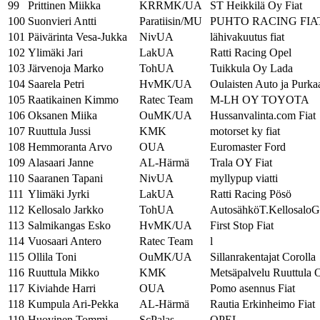
99
Prittinen Miikka
KRRMK/UA
ST Heikkilä Oy Fiat
100
Suonvieri Antti
Paratiisin/MU
PUHTO RACING FIA
101
Päivärinta Vesa-Jukka
NivUA
lähivakuutus fiat
102
Ylimäki Jari
LakUA
Ratti Racing Opel
103
Järvenoja Marko
TohUA
Tuikkula Oy Lada
104
Saarela Petri
HvMK/UA
Oulaisten Auto ja Pur
105
Raatikainen Kimmo
Ratec Team
M-LH OY TOYOTA
106
Oksanen Miika
OuMK/UA
Hussanvalinta.com Fiat
107
Ruuttula Jussi
KMK
motorset ky fiat
108
Hemmoranta Arvo
OUA
Euromaster Ford
109
Alasaari Janne
AL-Härmä
Trala OY Fiat
110
Saaranen Tapani
NivUA
myllypup viatti
111
Ylimäki Jyrki
LakUA
Ratti Racing Pösö
112
Kellosalo Jarkko
TohUA
AutosähköT.KellosaloG
113
Salmikangas Esko
HvMK/UA
First Stop Fiat
114
Vuosaari Antero
Ratec Team
l
115
Ollila Toni
OuMK/UA
Sillanrakentajat Corolla
116
Ruuttula Mikko
KMK
Metsäpalvelu Ruuttula O
117
Kiviahde Harri
OUA
Pomo asennus Fiat
118
Kumpula Ari-Pekka
AL-Härmä
Rautia Erkinheimo Fiat
119
Huovinen Tommi
ScPalas
OPEL