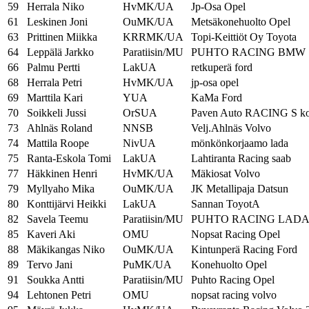
59
Herrala Niko
HvMK/UA
Jp-Osa Opel
61
Leskinen Joni
OuMK/UA
Metsäkonehuolto Opel
63
Prittinen Miikka
KRRMK/UA
Topi-Keittiöt Oy Toyota
64
Leppälä Jarkko
Paratiisin/MU
PUHTO RACING BMW
66
Palmu Pertti
LakUA
retkuperä ford
68
Herrala Petri
HvMK/UA
jp-osa opel
69
Marttila Kari
YUA
KaMa Ford
70
Soikkeli Jussi
OrSUA
Paven Auto RACING S kor
73
Ahlnäs Roland
NNSB
Velj.Ahlnäs Volvo
74
Mattila Roope
NivUA
mönkönkorjaamo lada
75
Ranta-Eskola Tomi
LakUA
Lahtiranta Racing saab
77
Häkkinen Henri
HvMK/UA
Mäkiosat Volvo
79
Myllyaho Mika
OuMK/UA
JK Metallipaja Datsun
80
Konttijärvi Heikki
LakUA
Sannan ToyotA
82
Savela Teemu
Paratiisin/MU
PUHTO RACING LAD
85
Kaveri Aki
OMU
Nopsat Racing Opel
88
Mäkikangas Niko
OuMK/UA
Kintunperä Racing Ford
89
Tervo Jani
PuMK/UA
Konehuolto Opel
91
Soukka Antti
Paratiisin/MU
Puhto Racing Opel
94
Lehtonen Petri
OMU
nopsat racing volvo