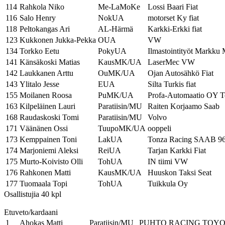
114
Rahkola Niko
Me-LaMoKe
Lossi Baari Fiat
116
Salo Henry
NokUA
motorset Ky fiat
118
Peltokangas Ari
AL-Härmä
Karkki-Erkki fiat
123
Kukkonen Jukka-Pekka
OUA
VW
134
Torkko Eetu
PokyUA
Ilmastointityöt Markku 
141
Känsäkoski Matias
KausMK/UA
LaserMec VW
142
Laukkanen Arttu
OuMK/UA
Ojan Autosähkö Fiat
143
Ylitalo Jesse
EUA
Silta Turkis fiat
155
Moilanen Roosa
PuMK/UA
Profa-Automaatio OY T
163
Kilpeläinen Lauri
Paratiisin/MU
Raiten Korjaamo Saab
168
Raudaskoski Tomi
Paratiisin/MU
Volvo
171
Väänänen Ossi
TuupoMK/UA
ooppeli
173
Kemppainen Toni
LakUA
Tonza Racing SAAB 9
174
Marjoniemi Aleksi
ReiUA
Tarjan Karkki Fiat
175
Murto-Koivisto Olli
TohUA
IN tiimi VW
176
Rahkonen Matti
KausMK/UA
Huuskon Taksi Seat
177
Tuomaala Topi
TohUA
Tuikkula Oy
Osallistujia 40 kpl
Etuveto/kardaani
1
Ahokas Matti
Paratiisin/MU
PUHTO RACING TOY