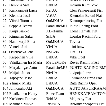
12
Heikkilä Sara
LakUA
Kolarin Kumi VW
14
Kankaanpää Lasse
ReiUA
Clen Painepesurit Fiat
23
Klemola Jussi
VetUA
Klemolan Betoni Fiat
27
Viirelä Tuomas
OuMK/UA
Kintunperäracing Fiat
28
Seppälä Teemu
Paratiisin/MU
Puhto Racing Ford
33
Korpi Jaakko
AL-Härmä
Loma Rantala Fiat
35
Kinnunen Saku
SsUA
Lousku Racing Ford
36
Hanhikorpi Elina
OuMK/UA
Toyota
38
Ventelä Jani
YlvUA
teini bmw
41
Österbacka Jens
NSB-86
Fiat 133
48
Karppinen Ville
LakUA
Vika Opel
50
Vainikainen Ira-Maria
Me-LaMoKe
Reväs Racing FIAT
64
Marjakangas Arttu
Paratiisin/MU
PUHTO RACING B
65
Maijala Juuso
NivUA
kivipojat bmw
84
Tapojärvi Jesse
LakUA
Ovikauppa Erma Fiat
102
Ylimäki Miska
LakUA
Ratti Racing Opel
104
Junnonaho Aki
OuMK/UA
AUTO JA PURKAA
105
Raatikainen Henry
Ratec Team
HENKKATEAM TOY
107
Koskinen Tuomas
TohUA
Maljus oy Fiat
109
Mäkinen Mikko
JärvisUA
RN-liikenneopetus Fiat