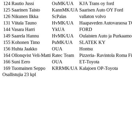
124
Rautio Jussi
OuMK/UA
KJA Trans oy ford
125
Saarinen Taisto
KannMK/UA
Saarisen Auto OY Ford
126
Nikunen Ilkka
ScPalas
vallaton volvo
131
Viitala Tauno
HvMK/UA
Haapaveden Autovaraosa
144
Vasara Harri
YkUA
FORD
149
Saarela Hannu
HvMK/UA
Oulaisten Auto ja Purkaamo
155
Kohonen Timo
PuMK/UA
SLATEK KY
156
Huhta Jaakko
OUA
Hontsu
164
Ollonqvist Veli-Matti
Ratec Team
Pizzeria- Ravintola Roma Fi
166
Suni Eero
OUA
ET-Toyota
169
Tuomainen Seppo
KRRMK/UA
Kalajoen OP-Toyota
Osallistujia 23 kpl