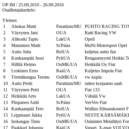
OP JM / 25.09.2010 - 26.09.2010
Osallistujaluettelo:
Yleinen
1
Ahokas Matti
Paratiisin/MU
PUHTO RACING TO
2
Väyrynen Jani
OUA
Ratti Racing VW
3
Alikoski Tapio
LakUA
Opeli
4
Manninen Matti
ScPalas
MaNi-Motorsport Opel
5
Autio Juha
ReiUA
kuljetus autio fiat
6
Kankaanpää Jussi
PyhUA
Rengasmyynti Heikki T
7
Hillilä Heimo
OuMK/UA
Heikkilä Oy Fiat
8
Leskinen Erno
RaaUA
Kuljetus Impola Fiat
9
Törmäkangas Teemu
OuMK/UA
vw kupla
10
Autio Pertti
Paratiisin/MU
raiten korjaamo saab
11
Väyrynen Petri
OUA
Fiat 133
12
Heikkilä Arto
LakUA
Vähälä Vw
13
Piispanen Antti
ScPalas
VeeVee Fiat
14
Kankaanpää Tero
ReiUA
Wallius Hitsauskoneet F
15
Leppisaari Jukka
PyhUA
NESTE KÄRSÄMÄKI 
16
Isokangas Timo
OuMK/UA
Oulaisten Metallityö Fo
17
Paakkari Johanna
RaaUA
Vapari. X-man VOLVO