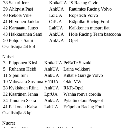
38
Sahari Jere
KotkaUA
JS Racing Civic
39
Ahlqvist Pasi
AnkUA
Rattimies Racing Volvo
40
Rekola Ville
LoiUA
Ropatech Volvo
41
Hirvonen Jarkko
OriUA
Eräpolku Racing Ford
42
Karnaattu Juuso
LahUA
Kaikkonen mtrsprt fiat
43
Hakkarainen Sami
AnkUA
Hole Racing Team bascoona
50
Pohjola Sami
AnkUA
Opel
Osallistujia 44 kpl
Naiset
3
Piipponen Kirsi
KotkaUA
PeRaTe Suzuki
5
Ruhanen Heidi
AnkUA
Laina volkkari
11
Sipari Sini
AnkUA
Kiltatie Garage Volvo
19
Valovaara Susanna
VääUA
Okki VW
28
Kykkänen Riina
AnkUA
RKR-Opel
32
Kaartinen Jenna
LprUA
Wanha rouva corolla
34
Timonen Saara
AnkUA
Pytärämotors Peugeot
41
Pelkonen Kaisa
LahUA
Eräpolku Racing Ford
Osallistujia 8 kpl
Nuoret