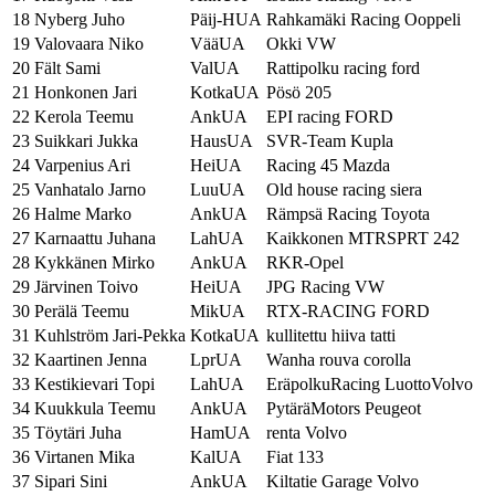
18
Nyberg Juho
Päij-HUA
Rahkamäki Racing Ooppeli
19
Valovaara Niko
VääUA
Okki VW
20
Fält Sami
ValUA
Rattipolku racing ford
21
Honkonen Jari
KotkaUA
Pösö 205
22
Kerola Teemu
AnkUA
EPI racing FORD
23
Suikkari Jukka
HausUA
SVR-Team Kupla
24
Varpenius Ari
HeiUA
Racing 45 Mazda
25
Vanhatalo Jarno
LuuUA
Old house racing siera
26
Halme Marko
AnkUA
Rämpsä Racing Toyota
27
Karnaattu Juhana
LahUA
Kaikkonen MTRSPRT 242
28
Kykkänen Mirko
AnkUA
RKR-Opel
29
Järvinen Toivo
HeiUA
JPG Racing VW
30
Perälä Teemu
MikUA
RTX-RACING FORD
31
Kuhlström Jari-Pekka
KotkaUA
kullitettu hiiva tatti
32
Kaartinen Jenna
LprUA
Wanha rouva corolla
33
Kestikievari Topi
LahUA
EräpolkuRacing LuottoVolvo
34
Kuukkula Teemu
AnkUA
PytäräMotors Peugeot
35
Töytäri Juha
HamUA
renta Volvo
36
Virtanen Mika
KalUA
Fiat 133
37
Sipari Sini
AnkUA
Kiltatie Garage Volvo