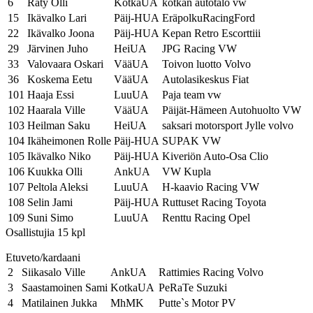
6
Räty Olli
KotkaUA
kotkan autotalo vw
15
Ikävalko Lari
Päij-HUA
EräpolkuRacingFord
22
Ikävalko Joona
Päij-HUA
Kepan Retro Escorttiii
29
Järvinen Juho
HeiUA
JPG Racing VW
33
Valovaara Oskari
VääUA
Toivon luotto Volvo
36
Koskema Eetu
VääUA
Autolasikeskus Fiat
101
Haaja Essi
LuuUA
Paja team vw
102
Haarala Ville
VääUA
Päijät-Hämeen Autohuolto VW
103
Heilman Saku
HeiUA
saksari motorsport Jylle volvo
104
Ikäheimonen Rolle
Päij-HUA
SUPAK VW
105
Ikävalko Niko
Päij-HUA
Kiveriön Auto-Osa Clio
106
Kuukka Olli
AnkUA
VW Kupla
107
Peltola Aleksi
LuuUA
H-kaavio Racing VW
108
Selin Jami
Päij-HUA
Ruttuset Racing Toyota
109
Suni Simo
LuuUA
Renttu Racing Opel
Osallistujia 15 kpl
Etuveto/kardaani
2
Siikasalo Ville
AnkUA
Rattimies Racing Volvo
3
Saastamoinen Sami
KotkaUA
PeRaTe Suzuki
4
Matilainen Jukka
MhMK
Putte`s Motor PV