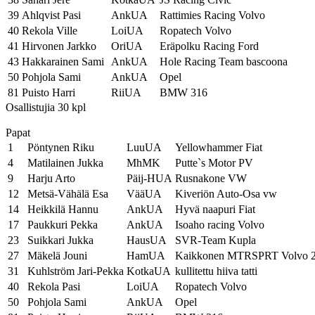
39
Ahlqvist Pasi
AnkUA
Rattimies Racing Volvo
40
Rekola Ville
LoiUA
Ropatech Volvo
41
Hirvonen Jarkko
OriUA
Eräpolku Racing Ford
43
Hakkarainen Sami
AnkUA
Hole Racing Team bascoona
50
Pohjola Sami
AnkUA
Opel
81
Puisto Harri
RiiUA
BMW 316
Osallistujia 30 kpl
Papat
1
Pöntynen Riku
LuuUA
Yellowhammer Fiat
4
Matilainen Jukka
MhMK
Putte`s Motor PV
9
Harju Arto
Päij-HUA
Rusnakone VW
12
Metsä-Vähälä Esa
VääUA
Kiveriön Auto-Osa vw
14
Heikkilä Hannu
AnkUA
Hyvä naapuri Fiat
17
Paukkuri Pekka
AnkUA
Isoaho racing Volvo
23
Suikkari Jukka
HausUA
SVR-Team Kupla
27
Mäkelä Jouni
HamUA
Kaikkonen MTRSPRT Volvo 
31
Kuhlström Jari-Pekka
KotkaUA
kullitettu hiiva tatti
40
Rekola Pasi
LoiUA
Ropatech Volvo
50
Pohjola Sami
AnkUA
Opel