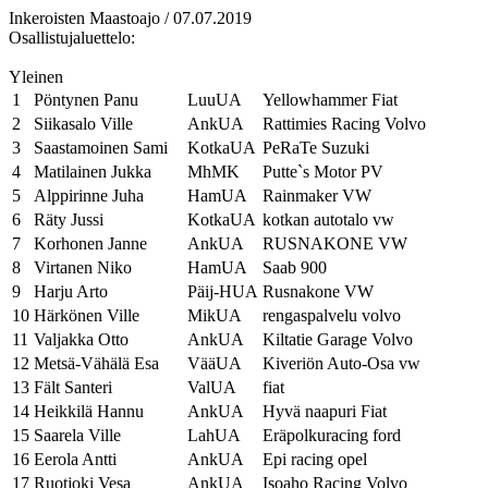
Inkeroisten Maastoajo / 07.07.2019
Osallistujaluettelo:
Yleinen
1
Pöntynen Panu
LuuUA
Yellowhammer Fiat
2
Siikasalo Ville
AnkUA
Rattimies Racing Volvo
3
Saastamoinen Sami
KotkaUA
PeRaTe Suzuki
4
Matilainen Jukka
MhMK
Putte`s Motor PV
5
Alppirinne Juha
HamUA
Rainmaker VW
6
Räty Jussi
KotkaUA
kotkan autotalo vw
7
Korhonen Janne
AnkUA
RUSNAKONE VW
8
Virtanen Niko
HamUA
Saab 900
9
Harju Arto
Päij-HUA
Rusnakone VW
10
Härkönen Ville
MikUA
rengaspalvelu volvo
11
Valjakka Otto
AnkUA
Kiltatie Garage Volvo
12
Metsä-Vähälä Esa
VääUA
Kiveriön Auto-Osa vw
13
Fält Santeri
ValUA
fiat
14
Heikkilä Hannu
AnkUA
Hyvä naapuri Fiat
15
Saarela Ville
LahUA
Eräpolkuracing ford
16
Eerola Antti
AnkUA
Epi racing opel
17
Ruotjoki Vesa
AnkUA
Isoaho Racing Volvo