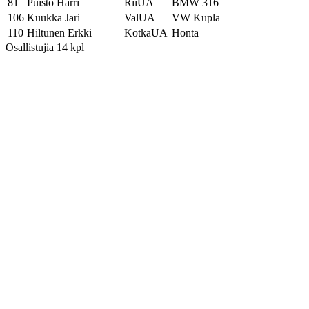
81
Puisto Harri
RiiUA
BMW 316
106
Kuukka Jari
ValUA
VW Kupla
110
Hiltunen Erkki
KotkaUA
Honta
Osallistujia 14 kpl