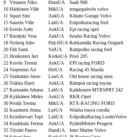
8
Virtanen Niko
HamUA
Saab 900
10
Härkönen Ville
MikUA
rengaspalvelu volvo
11
Sipari Sini
AnkUA
Kiltatie Garage Volvo
15
Saarela Ville
LahUA
Eräpolkuracing ford
16
Eerola Antti
AnkUA
Epi racing opel
17
Ruotjoki Vesa
AnkUA
Isoaho Racing Volvo
18
Nyberg Juho
Päij-HUA
Rahkamäki Racing Ooppeli
20
Fält Sami
ValUA
Rattipolku racing ford
21
Honkonen Jari
KotkaUA
Pösö 205
22
Kerola Teemu
AnkUA
EPI racing FORD
24
Varpenius Ari
HeiUA
Racing 45 Mazda
25
Vanhatalo Jarno
LuuUA
Old house racing siera
26
Toikka Harri
AnkUA
Rämpsä racing toyota
27
Karnaattu Juhana
LahUA
Kaikkonen MTRSPRT 242
28
Kykkänen Mirko
AnkUA
RKR-Opel
30
Perälä Teemu
MikUA
RTX-RACING FORD
32
Kaartinen Jenna
LprUA
Wanha rouva corolla
33
Kestikievari Topi
LahUA
EräpolkuRacing LuottoVolvo
34
Kuukkula Teemu
AnkUA
PytäräMotors Peugeot
35
Töytäri Paavo
HamUA
Inter Marine Volvo
38
Sahari Jere
KotkaUA
JS Racing Civic