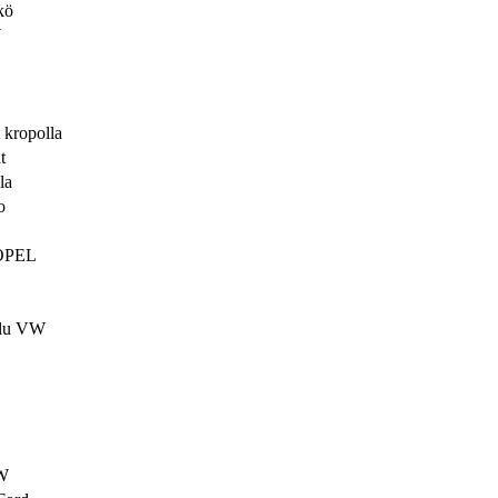
kö
W
 kropolla
t
la
o
OPEL
elu VW
W