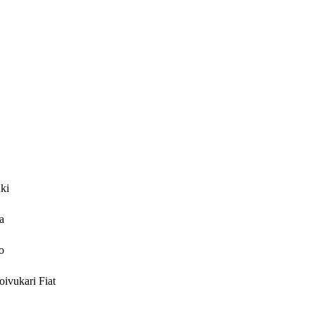
ki
a
o
ivukari Fiat