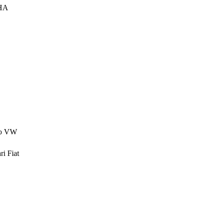
AHA
to VW
i Fiat