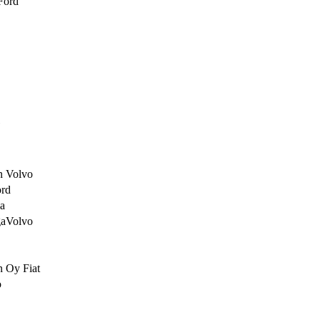
Ford
n Volvo
ord
a
gaVolvo
n Oy Fiat
o