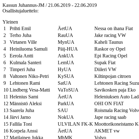
Kassun Juhannus-JM / 21.06.2019 - 22.06.2019
Osallistujaluettelo:
Yleinen
1
Prihti Emil
ÄetUA
Nessa on ihana Fiat
2
Terho Juha
RauUA
Jake racing VW
3
Virtanen Ville
MynUA
Kaheli Taunus
4
Heiniluoma Samuli
Päij-HUA
Raskor oy Opel
5
Eerola Antti
AnkUA
Epi Racing Opel
6
Kulmala Santeri
LemUA
Supak Fiat
7
Timperi Juha
HyUA
Diileri VW
8
Valtonen Niko-Petri
KySUA
Kiltinpojan citroen
9
Lehtonen Rami
SatUA
Lehtonen Racing Suzu
10
Lindberg Vesa-Matti
VaToSUA
Savikosken paja Eko
11
Helenius Sami
ÄetUA
Heleniuksen Auto Lad
12
Männistö Aleksi
ParkUA
OHI ON FIAT
13
Saarela Juha
SAU
Roismala Racing Volv
14
Järvi Jarno
NokUA
Jape racing saab
15
Fallila Toni
ULVILAN FK-K
Moottorikoneistamo Ko
16
Korpela Anssi
ÄetUA
AKMET vw
17
Matilainen Jukka
MhMK
Volvo