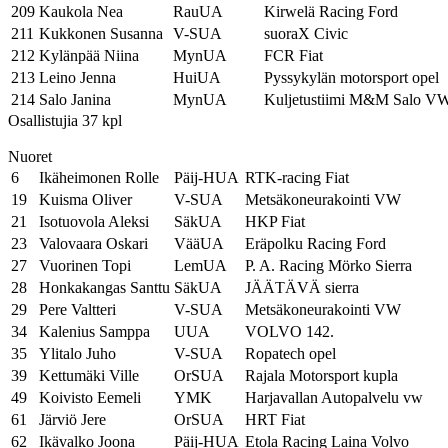
209
Kaukola Nea
RauUA
Kirwelä Racing Ford
211
Kukkonen Susanna
V-SUA
suoraX Civic
212
Kylänpää Niina
MynUA
FCR Fiat
213
Leino Jenna
HuiUA
Pyssykylän motorsport opel
214
Salo Janina
MynUA
Kuljetustiimi M&M Salo V
Osallistujia 37 kpl
Nuoret
6
Ikäheimonen Rolle
Päij-HUA
RTK-racing Fiat
19
Kuisma Oliver
V-SUA
Metsäkoneurakointi VW
21
Isotuovola Aleksi
SäkUA
HKP Fiat
23
Valovaara Oskari
VääUA
Eräpolku Racing Ford
27
Vuorinen Topi
LemUA
P. A. Racing Mörko Sierra
28
Honkakangas Santtu
SäkUA
JÄÄTÄVÄ sierra
29
Pere Valtteri
V-SUA
Metsäkoneurakointi VW
34
Kalenius Samppa
UUA
VOLVO 142.
35
Ylitalo Juho
V-SUA
Ropatech opel
39
Kettumäki Ville
OrSUA
Rajala Motorsport kupla
49
Koivisto Eemeli
YMK
Harjavallan Autopalvelu vw
61
Järviö Jere
OrSUA
HRT Fiat
62
Ikävalko Joona
Päij-HUA
Etola Racing Laina Volvo