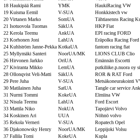
18
Haukipää Rami
YMK
HaukiRacing VW
19
Kuisma Eemil
V-SUA
Honkkistech vw
20
Virtanen Marko
SomUA
Tähtiasenns Racing K
21
Isotuovola Tuomas
SäkUA
HKP Fiat
22
Kerola Teemu
AnkUA
EPI racing FORD
23
Korhonen Joni
LahUA
Eräpolku Racing Ford
24
Kuhlström Janne-Pekka
KotkaUA
fantom racing fiat
25
Myllymäki Santeri
NoorUA/MK
LIONS CLUB Clio
26
Hirvonen Jarkko
OriUA
Emännän Escortti
27
Kiviranta Mikko
LemUA
putkiliike.p.nuora oy s
28
Ollonqvist Veli-Matti
SäkUA
ROR & RAT Ford
29
Pere Juha
V-SUA
Metsäkoneurakointi 
30
Matilainen Juha
SatUA
Tangle car service An
31
Nurmi Tommi
KokeUA
Elmiina VW
32
Nisula Teemu
LahUA
Ford Escort
33
Mattila Niko
NokUA
Tapojärvi Volvo
34
Koskinen Ari
UUA
Nöhnö volvo
35
Rekola Verneri
V-SUA
Ropatech Opel
36
Djakonowsky Henry
NoorUA/MK
Leppijoki Volsu
37
Fallila Tomi
KokeUA
Kupla