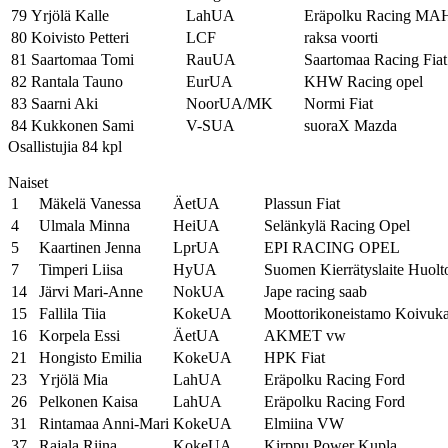
79
Yrjölä Kalle
LahUA
Eräpolku Racing M
80
Koivisto Petteri
LCF
raksa voorti
81
Saartomaa Tomi
RauUA
Saartomaa Racing Fiat
82
Rantala Tauno
EurUA
KHW Racing opel
83
Saarni Aki
NoorUA/MK
Normi Fiat
84
Kukkonen Sami
V-SUA
suoraX Mazda
Osallistujia 84 kpl
Naiset
1
Mäkelä Vanessa
ÄetUA
Plassun Fiat
4
Ulmala Minna
HeiUA
Selänkylä Racing Opel
5
Kaartinen Jenna
LprUA
EPI RACING OPEL
7
Timperi Liisa
HyUA
Suomen Kierrätyslaite Huol
14
Järvi Mari-Anne
NokUA
Jape racing saab
15
Fallila Tiia
KokeUA
Moottorikoneistamo Koivukar
16
Korpela Essi
ÄetUA
AKMET vw
21
Hongisto Emilia
KokeUA
HPK Fiat
23
Yrjölä Mia
LahUA
Eräpolku Racing Ford
26
Pelkonen Kaisa
LahUA
Eräpolku Racing Ford
31
Rintamaa Anni-Mari
KokeUA
Elmiina VW
37
Rajala Riina
KokeUA
Kirppu Power Kupla