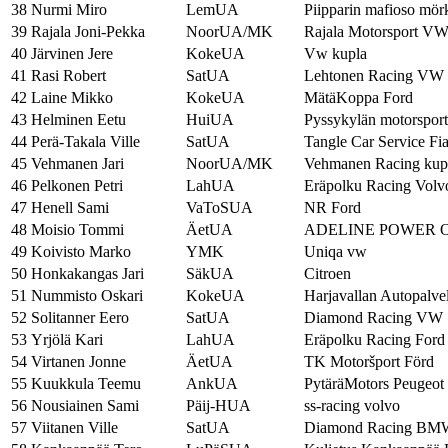
38
Nurmi Miro
LemUA
Piipparin mafioso mör
39
Rajala Joni-Pekka
NoorUA/MK
Rajala Motorsport V
40
Järvinen Jere
KokeUA
Vw kupla
41
Rasi Robert
SatUA
Lehtonen Racing VW
42
Laine Mikko
KokeUA
MätäKoppa Ford
43
Helminen Eetu
HuiUA
Pyssykylän motorsport
44
Perä-Takala Ville
SatUA
Tangle Car Service Fia
45
Vehmanen Jari
NoorUA/MK
Vehmanen Racing kup
46
Pelkonen Petri
LahUA
Eräpolku Racing Volv
47
Henell Sami
VaToSUA
NR Ford
48
Moisio Tommi
ÄetUA
ADELINE POWER 
49
Koivisto Marko
YMK
Uniqa vw
50
Honkakangas Jari
SäkUA
Citroen
51
Nummisto Oskari
KokeUA
Harjavallan Autopalv
52
Solitanner Eero
SatUA
Diamond Racing VW
53
Yrjölä Kari
LahUA
Eräpolku Racing Ford
54
Virtanen Jonne
ÄetUA
TK Motoršport Förd
55
Kuukkula Teemu
AnkUA
PytäräMotors Peugeot
56
Nousiainen Sami
Päij-HUA
ss-racing volvo
57
Viitanen Ville
SatUA
Diamond Racing BM