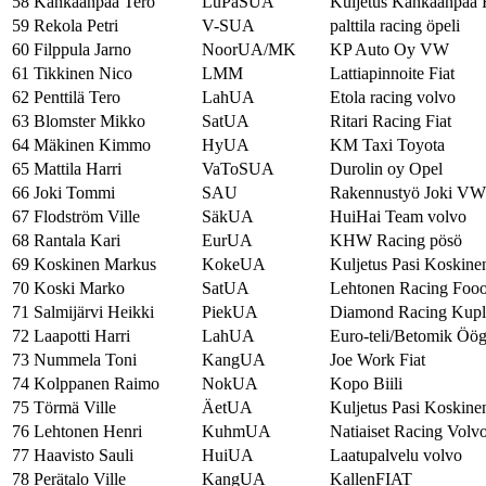
58
Kankaanpää Tero
LuPäSUA
Kuljetus Kankaanpää 
59
Rekola Petri
V-SUA
palttila racing öpeli
60
Filppula Jarno
NoorUA/MK
KP Auto Oy VW
61
Tikkinen Nico
LMM
Lattiapinnoite Fiat
62
Penttilä Tero
LahUA
Etola racing volvo
63
Blomster Mikko
SatUA
Ritari Racing Fiat
64
Mäkinen Kimmo
HyUA
KM Taxi Toyota
65
Mattila Harri
VaToSUA
Durolin oy Opel
66
Joki Tommi
SAU
Rakennustyö Joki VW
67
Flodström Ville
SäkUA
HuiHai Team volvo
68
Rantala Kari
EurUA
KHW Racing pösö
69
Koskinen Markus
KokeUA
Kuljetus Pasi Koskine
70
Koski Marko
SatUA
Lehtonen Racing Foo
71
Salmijärvi Heikki
PiekUA
Diamond Racing Kupl
72
Laapotti Harri
LahUA
Euro-teli/Betomik Öö
73
Nummela Toni
KangUA
Joe Work Fiat
74
Kolppanen Raimo
NokUA
Kopo Biili
75
Törmä Ville
ÄetUA
Kuljetus Pasi Koskine
76
Lehtonen Henri
KuhmUA
Natiaiset Racing Volv
77
Haavisto Sauli
HuiUA
Laatupalvelu volvo
78
Perätalo Ville
KangUA
KallenFIAT