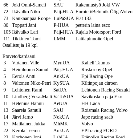
66
Joki Onni-Sameli
SAU
Rakennustyö Joki VW
72
Ikävalko Niko
Päij-HUA
Euroteli/Betomik ÖögaVolvo
73
Kankaanpää Roope
LuPäSUA
Fiat 133
80
Toppari Jani
P-HUA
petterin laina esco
105
Ikävalko Lari
Päij-HUA
Rajala Motorsport Ford
111
Tikkinen Tomi
LMM
Lattiapinnoite Opel
Osallistujia 19 kpl
Etuveto/kardaani
3
Virtanen Ville
MynUA
Kaheli Taunus
4
Heiniluoma Samuli
Päij-HUA
Raskor oy Opel
5
Eerola Antti
AnkUA
Epi Racing Ope
8
Valtonen Niko-Petri
KySUA
Kiltinpojan citroen
9
Lehtonen Rami
SatUA
Lehtonen Racing Suzuki
10
Lindberg Vesa-Matti
VaToSUA
Savikosken paja Eko
11
Helenius Hannu
ÄetUA
HH Lada
13
Saarela Samuli
SAU
Roismala Racing Volvo
14
Järvi Jarno
NokUA
Jape racing saab
17
Matilainen Jukka
MhMK
Volvo
22
Kerola Teemu
AnkUA
EPI racing FORD
23
Korhonen Joni
LahUA
Eräpolku Racing Ford