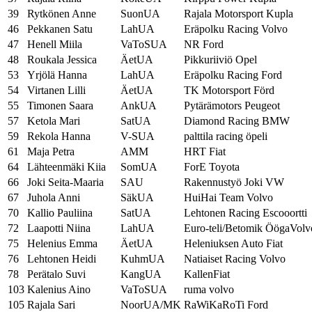
39
Rytkönen Anne
SuonUA
Rajala Motorsport Kupla
46
Pekkanen Satu
LahUA
Eräpolku Racing Volvo
47
Henell Miila
VaToSUA
NR Ford
48
Roukala Jessica
ÄetUA
Pikkuriiviö Opel
53
Yrjölä Hanna
LahUA
Eräpolku Racing Ford
54
Virtanen Lilli
ÄetUA
TK Motorsport Förd
55
Timonen Saara
AnkUA
Pytärämotors Peugeot
57
Ketola Mari
SatUA
Diamond Racing BMW
59
Rekola Hanna
V-SUA
palttila racing öpeli
61
Maja Petra
AMM
HRT Fiat
64
Lähteenmäki Kiia
SomUA
ForE Toyota
66
Joki Seita-Maaria
SAU
Rakennustyö Joki VW
67
Juhola Anni
SäkUA
HuiHai Team Volvo
70
Kallio Pauliina
SatUA
Lehtonen Racing Escooortti
72
Laapotti Niina
LahUA
Euro-teli/Betomik ÖögaVolv
75
Helenius Emma
ÄetUA
Heleniuksen Auto Fiat
76
Lehtonen Heidi
KuhmUA
Natiaiset Racing Volvo
78
Perätalo Suvi
KangUA
KallenFiat
103
Kalenius Aino
VaToSUA
ruma volvo
105
Rajala Sari
NoorUA/MK
RaWiKaRoTi Ford