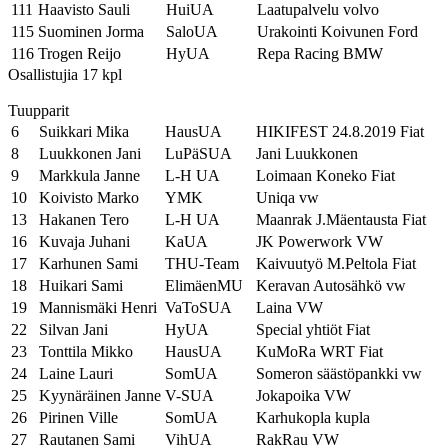
111
Haavisto Sauli
HuiUA
Laatupalvelu volvo
115
Suominen Jorma
SaloUA
Urakointi Koivunen Ford
116
Trogen Reijo
HyUA
Repa Racing BMW
Osallistujia 17 kpl
Tuupparit
6
Suikkari Mika
HausUA
HIKIFEST 24.8.2019 Fiat
8
Luukkonen Jani
LuPäSUA
Jani Luukkonen
9
Markkula Janne
L-H UA
Loimaan Koneko Fiat
10
Koivisto Marko
YMK
Uniqa vw
13
Hakanen Tero
L-H UA
Maanrak J.Mäentausta Fiat
16
Kuvaja Juhani
KaUA
JK Powerwork VW
17
Karhunen Sami
THU-Team
Kaivuutyö M.Peltola Fiat
18
Huikari Sami
ElimäenMU
Keravan Autosähkö vw
19
Mannismäki Henri
VaToSUA
Laina VW
22
Silvan Jani
HyUA
Special yhtiöt Fiat
23
Tonttila Mikko
HausUA
KuMoRa WRT Fiat
24
Laine Lauri
SomUA
Someron säästöpankki vw
25
Kyynäräinen Janne
V-SUA
Jokapoika VW
26
Pirinen Ville
SomUA
Karhukopla kupla
27
Rautanen Sami
VihUA
RakRau VW