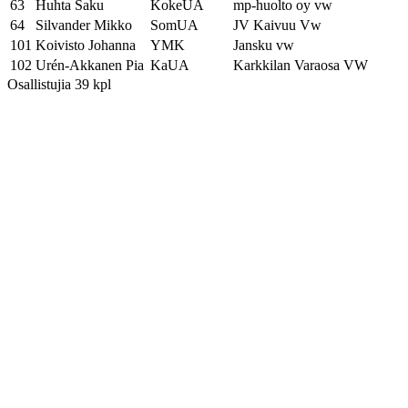
63
Huhta Saku
KokeUA
mp-huolto oy vw
64
Silvander Mikko
SomUA
JV Kaivuu Vw
101
Koivisto Johanna
YMK
Jansku vw
102
Urén-Akkanen Pia
KaUA
Karkkilan Varaosa VW
Osallistujia 39 kpl