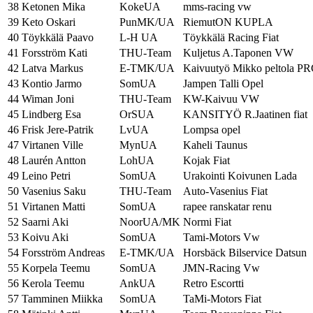
38
Ketonen Mika
KokeUA
mms-racing vw
39
Keto Oskari
PunMK/UA
RiemutON KUPLA
40
Töykkälä Paavo
L-H UA
Töykkälä Racing Fiat
41
Forsström Kati
THU-Team
Kuljetus A.Taponen VW
42
Latva Markus
E-TMK/UA
Kaivuutyö Mikko peltola PR
43
Kontio Jarmo
SomUA
Jampen Talli Opel
44
Wiman Joni
THU-Team
KW-Kaivuu VW
45
Lindberg Esa
OrSUA
KANSITYÖ R.Jaatinen fiat
46
Frisk Jere-Patrik
LvUA
Lompsa opel
47
Virtanen Ville
MynUA
Kaheli Taunus
48
Laurén Antton
LohUA
Kojak Fiat
49
Leino Petri
SomUA
Urakointi Koivunen Lada
50
Vasenius Saku
THU-Team
Auto-Vasenius Fiat
51
Virtanen Matti
SomUA
rapee ranskatar renu
52
Saarni Aki
NoorUA/MK
Normi Fiat
53
Koivu Aki
SomUA
Tami-Motors Vw
54
Forsström Andreas
E-TMK/UA
Horsbäck Bilservice Datsun
55
Korpela Teemu
SomUA
JMN-Racing Vw
56
Kerola Teemu
AnkUA
Retro Escortti
57
Tamminen Miikka
SomUA
TaMi-Motors Fiat