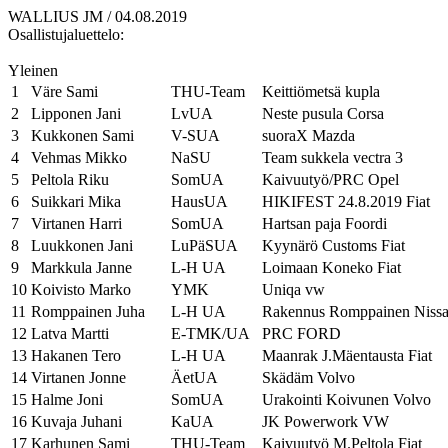
WALLIUS JM / 04.08.2019
Osallistujaluettelo:
Yleinen
1
Väre Sami
THU-Team
Keittiömetsä kupla
2
Lipponen Jani
LvUA
Neste pusula Corsa
3
Kukkonen Sami
V-SUA
suoraX Mazda
4
Vehmas Mikko
NaSU
Team sukkela vectra 3
5
Peltola Riku
SomUA
Kaivuutyö/PRC Opel
6
Suikkari Mika
HausUA
HIKIFEST 24.8.2019 Fiat
7
Virtanen Harri
SomUA
Hartsan paja Foordi
8
Luukkonen Jani
LuPäSUA
Kyynärö Customs Fiat
9
Markkula Janne
L-H UA
Loimaan Koneko Fiat
10
Koivisto Marko
YMK
Uniqa vw
11
Romppainen Juha
L-H UA
Rakennus Romppainen Niss
12
Latva Martti
E-TMK/UA
PRC FORD
13
Hakanen Tero
L-H UA
Maanrak J.Mäentausta Fiat
14
Virtanen Jonne
ÄetUA
Skädäm Volvo
15
Halme Joni
SomUA
Urakointi Koivunen Volvo
16
Kuvaja Juhani
KaUA
JK Powerwork VW
17
Karhunen Sami
THU-Team
Kaivuutyö M.Peltola Fiat