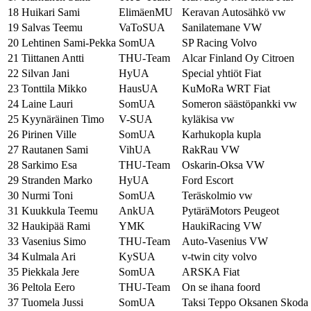
18
Huikari Sami
ElimäenMU
Keravan Autosähkö vw
19
Salvas Teemu
VaToSUA
Sanilatemane VW
20
Lehtinen Sami-Pekka
SomUA
SP Racing Volvo
21
Tiittanen Antti
THU-Team
Alcar Finland Oy Citroen
22
Silvan Jani
HyUA
Special yhtiöt Fiat
23
Tonttila Mikko
HausUA
KuMoRa WRT Fiat
24
Laine Lauri
SomUA
Someron säästöpankki vw
25
Kyynäräinen Timo
V-SUA
kyläkisa vw
26
Pirinen Ville
SomUA
Karhukopla kupla
27
Rautanen Sami
VihUA
RakRau VW
28
Sarkimo Esa
THU-Team
Oskarin-Oksa VW
29
Stranden Marko
HyUA
Ford Escort
30
Nurmi Toni
SomUA
Teräskolmio vw
31
Kuukkula Teemu
AnkUA
PytäräMotors Peugeot
32
Haukipää Rami
YMK
HaukiRacing VW
33
Vasenius Simo
THU-Team
Auto-Vasenius VW
34
Kulmala Ari
KySUA
v-twin city volvo
35
Piekkala Jere
SomUA
ARSKA Fiat
36
Peltola Eero
THU-Team
On se ihana foord
37
Tuomela Jussi
SomUA
Taksi Teppo Oksanen Skoda