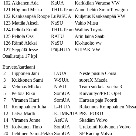
102
Akkanen Ada
KaUA
Karkkilan Varaosa VW
121
Höglund Miska
THU-Team
Anne Lehto Smurffi wagon
122
Kankaanpää Roope
LuPäSUA
Kuljetus Kankaanpää VW
123
Mattila Akseli
NaSU
Vakio Mitsu
124
Peltola Eemil
THU-Team
Wallius Toyota
125
Peltola Ossi
RATU
Arin laina Saab
126
Rämö Aleksi
NaSU
Kk-huolto vw
127
Seppälä Jesse
Päij-HUA
SUPAK VW
Osallistujia 17 kpl
Etuveto/kardaani
2
Lipponen Jani
LvUA
Neste pusula Corsa
3
Kukkonen Sami
V-SUA
suoraX Mazda
4
Vehmas Mikko
NaSU
Team sukkela vectra 3
5
Peltola Riku
SomUA
Kaivuutyö/PRC Opel
7
Virtanen Harri
SomUA
Hartsan paja Foordi
11
Romppainen Juha
L-H UA
Rakennus Romppainen Niss
12
Latva Martti
E-TMK/UA
PRC FORD
14
Virtanen Jonne
ÄetUA
Skädäm Volvo
15
Koivunen Timo
SomUA
Urakointi Koivunen Volvo
20
Lehtinen Sami-Pekka
SomUA
SP Racing Volvo