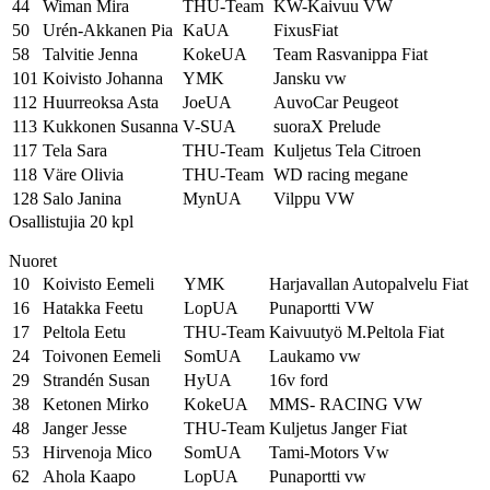
44
Wiman Mira
THU-Team
KW-Kaivuu VW
50
Urén-Akkanen Pia
KaUA
FixusFiat
58
Talvitie Jenna
KokeUA
Team Rasvanippa Fiat
101
Koivisto Johanna
YMK
Jansku vw
112
Huurreoksa Asta
JoeUA
AuvoCar Peugeot
113
Kukkonen Susanna
V-SUA
suoraX Prelude
117
Tela Sara
THU-Team
Kuljetus Tela Citroen
118
Väre Olivia
THU-Team
WD racing megane
128
Salo Janina
MynUA
Vilppu VW
Osallistujia 20 kpl
Nuoret
10
Koivisto Eemeli
YMK
Harjavallan Autopalvelu Fiat
16
Hatakka Feetu
LopUA
Punaportti VW
17
Peltola Eetu
THU-Team
Kaivuutyö M.Peltola Fiat
24
Toivonen Eemeli
SomUA
Laukamo vw
29
Strandén Susan
HyUA
16v ford
38
Ketonen Mirko
KokeUA
MMS- RACING VW
48
Janger Jesse
THU-Team
Kuljetus Janger Fiat
53
Hirvenoja Mico
SomUA
Tami-Motors Vw
62
Ahola Kaapo
LopUA
Punaportti vw