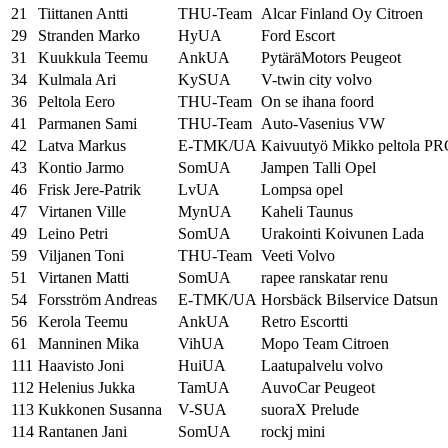
21
Tiittanen Antti
THU-Team
Alcar Finland Oy Citroen
29
Stranden Marko
HyUA
Ford Escort
31
Kuukkula Teemu
AnkUA
PytäräMotors Peugeot
34
Kulmala Ari
KySUA
V-twin city volvo
36
Peltola Eero
THU-Team
On se ihana foord
41
Parmanen Sami
THU-Team
Auto-Vasenius VW
42
Latva Markus
E-TMK/UA
Kaivuutyö Mikko peltola PR
43
Kontio Jarmo
SomUA
Jampen Talli Opel
46
Frisk Jere-Patrik
LvUA
Lompsa opel
47
Virtanen Ville
MynUA
Kaheli Taunus
49
Leino Petri
SomUA
Urakointi Koivunen Lada
59
Viljanen Toni
THU-Team
Veeti Volvo
51
Virtanen Matti
SomUA
rapee ranskatar renu
54
Forsström Andreas
E-TMK/UA
Horsbäck Bilservice Datsun
56
Kerola Teemu
AnkUA
Retro Escortti
61
Manninen Mika
VihUA
Mopo Team Citroen
111
Haavisto Joni
HuiUA
Laatupalvelu volvo
112
Helenius Jukka
TamUA
AuvoCar Peugeot
113
Kukkonen Susanna
V-SUA
suoraX Prelude
114
Rantanen Jani
SomUA
rockj mini