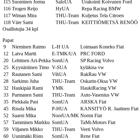
115
Suominen Jorma
SaloUA
Urakointi Koivunen Ford
116
Trogen Reijo
HyUA
Repa Racing BMW
117
Wiman Mira
THU-Team
Kuljetus Tela Citroen
118
Väre Sami
THU-Team
KEITTIÖMETSÄ RENÖÖ
Osallistujia 34 kpl
Papat
9
Nieminen Raimo
L-H UA
Loimaan Koneko Fiat
12
Latva Martti
E-TMK/UA
PRC FORD
20
Lehtinen Ari-Pekka
SomUA
SP Racing Volvo
25
Kyynäräinen Timo
V-SUA
kyläkisa vw
27
Rautanen Sami
VihUA
RakRau VW
28
Sarkimo Juha
THU-Team
Oskarin-Oksa VW
32
Haukipää Rami
YMK
HaukiRacing VW
33
Parmanen Sami
THU-Team
Auto-Vasenius VW
35
Piekkala Pasi
SomUA
ARSKA Fiat
45
Risula Mika
P-HUA
KANSITYÖ R. Jaatinen Fiat
52
Saarni Mika
NoorUA/MK
Normi Fiat
57
Tamminen Markku
SomUA
TaMi-Motors Fiat
59
Viljanen Mikko
THU-Team
Veeti Volvo
60
Uunimäki Risto
SomUA
Rene Fiat