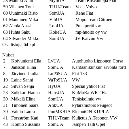
58
Mätinki Antti
MynUA
Team Rasvanippa Fiat
59
Viljanen Toni
THU-Team
Veeti Volvo
60
Uunimäki Risto
SomUA
Rene Fiat
61
Manninen Mika
VihUA
Mopo Team Citroen
62
Ahola Anssi
LopUA
Punaportti vw
63
Huhta Saku
KokeUA
mp-huolto oy vw
64
Silvander Mikko
SomUA
JV Kaivuu Vw
Osallistujia 64 kpl
Naiset
2
Koivuniemi Ella
LvUA
Autohuolto Lipponen Corsa
7
Jansson Elina
SomUA
Kardaanikunkun arvonta ford
8
Järvinen Juulia
LuPäSUA
Fiat 133
19
Laine Sanni
VaToSUA
VW
22
Silvan Senja
HyUA
Special yhtiöt Fiat
23
Suikkari Hanna
HausUA
KuMoRa WRT Fiat
30
Mäkelä Elina
SomUA
Teräskolmio vw
31
Timonen Saara
AnkUA
Pytärämotors Peugeot
39
Vainio Laura
PunMK/UA
RiemutON KUPLA
41
Forsström Kati
THU-Team
Kuljetus A.Taponen VW
43
Kontio Susanna
SomUA
Jampen Talli Opel