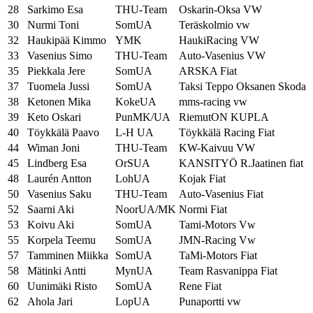
28
Sarkimo Esa
THU-Team
Oskarin-Oksa VW
30
Nurmi Toni
SomUA
Teräskolmio vw
32
Haukipää Kimmo
YMK
HaukiRacing VW
33
Vasenius Simo
THU-Team
Auto-Vasenius VW
35
Piekkala Jere
SomUA
ARSKA Fiat
37
Tuomela Jussi
SomUA
Taksi Teppo Oksanen Skoda
38
Ketonen Mika
KokeUA
mms-racing vw
39
Keto Oskari
PunMK/UA
RiemutON KUPLA
40
Töykkälä Paavo
L-H UA
Töykkälä Racing Fiat
44
Wiman Joni
THU-Team
KW-Kaivuu VW
45
Lindberg Esa
OrSUA
KANSITYÖ R.Jaatinen fiat
48
Laurén Antton
LohUA
Kojak Fiat
50
Vasenius Saku
THU-Team
Auto-Vasenius Fiat
52
Saarni Aki
NoorUA/MK
Normi Fiat
53
Koivu Aki
SomUA
Tami-Motors Vw
55
Korpela Teemu
SomUA
JMN-Racing Vw
57
Tamminen Miikka
SomUA
TaMi-Motors Fiat
58
Mätinki Antti
MynUA
Team Rasvanippa Fiat
60
Uunimäki Risto
SomUA
Rene Fiat
62
Ahola Jari
LopUA
Punaportti vw