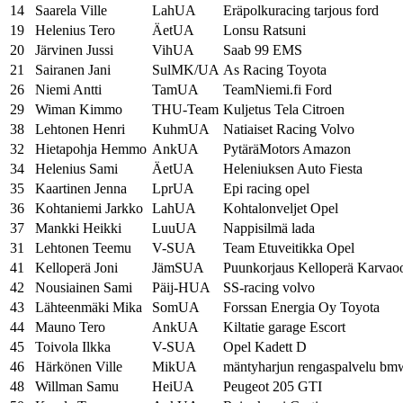
14
Saarela Ville
LahUA
Eräpolkuracing tarjous ford
19
Helenius Tero
ÄetUA
Lonsu Ratsuni
20
Järvinen Jussi
VihUA
Saab 99 EMS
21
Sairanen Jani
SulMK/UA
As Racing Toyota
26
Niemi Antti
TamUA
TeamNiemi.fi Ford
29
Wiman Kimmo
THU-Team
Kuljetus Tela Citroen
38
Lehtonen Henri
KuhmUA
Natiaiset Racing Volvo
32
Hietapohja Hemmo
AnkUA
PytäräMotors Amazon
34
Helenius Sami
ÄetUA
Heleniuksen Auto Fiesta
35
Kaartinen Jenna
LprUA
Epi racing opel
36
Kohtaniemi Jarkko
LahUA
Kohtalonveljet Opel
37
Mankki Heikki
LuuUA
Nappisilmä lada
31
Lehtonen Teemu
V-SUA
Team Etuveitikka Opel
41
Kelloperä Joni
JämSUA
Puunkorjaus Kelloperä Karvao
42
Nousiainen Sami
Päij-HUA
SS-racing volvo
43
Lähteenmäki Mika
SomUA
Forssan Energia Oy Toyota
44
Mauno Tero
AnkUA
Kiltatie garage Escort
45
Toivola Ilkka
V-SUA
Opel Kadett D
46
Härkönen Ville
MikUA
mäntyharjun rengaspalvelu bm
48
Willman Samu
HeiUA
Peugeot 205 GTI