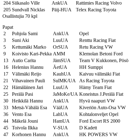
204
Siikasalo Ville
AnkUA
Rattimies Racing Volvo
205
Sundvall Nicklas
Päij-HUA
Telex Racing Toyota
Osallistujia 70 kpl
Papat
2
Pohjola Sami
AnkUA
Opel
3
Suni Aki
LuuUA
Renttu Racing Fiat
5
Kettumäki Marko
OrSUA
Retu Racing VW
9
Koivisto Kari-Pekka
AMM
Klemolan Betoni Ford
13
Autio Carita
JämSUA
Team V Kukkonen, Pösö
16
Helenius Hannu
ÄetUA
HH Sumppi
17
Välimäki Reijo
KauhUA
Kaivuu välimäki Fiat
21
Vihavainen Pauli
SulMK/UA
As Racing Toyota
22
Hämäläinen Jari
LuuUA
Hämy Team Fiat
25
Perälä Pasi
JaMoKe/UA
Koneistus J.Perälä Fiat
30
Heikkilä Hannu
AnkUA
Hyvä naapuri VW
33
Metsä-Vähälä Esa
VääUA
Kiveriön Auto-Osa VW
36
Vento Esa
LahUA
Kohtalonveljet Opel
44
Mäkelä Jouni
HamUA
Ford Escort RS 2000
45
Toivola Ilkka
V-SUA
D Kadett
47
Korhonen Hannu
AnkUA
HK POWERS VW