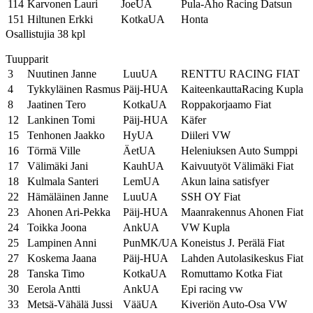
114
Karvonen Lauri
JoeUA
Pula-Aho Racing Datsun
151
Hiltunen Erkki
KotkaUA
Honta
Osallistujia 38 kpl
Tuupparit
3
Nuutinen Janne
LuuUA
RENTTU RACING FIAT
4
Tykkyläinen Rasmus
Päij-HUA
KaiteenkauttaRacing Kupla
8
Jaatinen Tero
KotkaUA
Roppakorjaamo Fiat
12
Lankinen Tomi
Päij-HUA
Käfer
15
Tenhonen Jaakko
HyUA
Diileri VW
16
Törmä Ville
ÄetUA
Heleniuksen Auto Sumppi
17
Välimäki Jani
KauhUA
Kaivuutyöt Välimäki Fiat
18
Kulmala Santeri
LemUA
Akun laina satisfyer
22
Hämäläinen Janne
LuuUA
SSH OY Fiat
23
Ahonen Ari-Pekka
Päij-HUA
Maanrakennus Ahonen Fiat
24
Toikka Joona
AnkUA
VW Kupla
25
Lampinen Anni
PunMK/UA
Koneistus J. Perälä Fiat
27
Koskema Jaana
Päij-HUA
Lahden Autolasikeskus Fiat
28
Tanska Timo
KotkaUA
Romuttamo Kotka Fiat
30
Eerola Antti
AnkUA
Epi racing vw
33
Metsä-Vähälä Jussi
VääUA
Kiveriön Auto-Osa VW