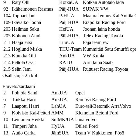
91
Räty Olli
KotkaUA
Kotkan Autotalo lada
92
Ikäheimonen Rasmus
Päij-HUA
SUPAK VW
104
Toppari Jani
P-HUA
Maanrakennus Kai Anttila O
109
Ikävalko Joona
Päij-HUA
Eräpolku Racing Ford
203
Heilman Saku
HeiUA
Joonan laina honda
205
Kohonen Anni
Päij-HUA
Telex Racing Toyota
211
Haaja Essi
LuuUA
Paja team vw
212
Höglund Miska
THU-Team
Kummitäti Satu Smurffi op
213
Kuukka Olli
AnkUA
VW Kupla
214
Peltola Ossi
RATU
Arin laina Saab
215
Selin Jami
Päij-HUA
Ruttuset Racing Toyota
Osallistujia 25 kpl
Etuveto/kardaani
2
Pohjola Sami
AnkUA
Opel
6
Toikka Harri
AnkUA
Rämpsä Racing Ford
7
Laapotti Harri
LahUA
Euro-teli/Betomik ÄrräVolvo
9
Koivisto Kai-Petteri
AMM
Klemolan Betoni Ford
10
Leinonen Heikki
SulMK/UA
laina volvo
11
Timperi Juha
HyUA
Diileri Ford
13
Autio Carita
JämSUA
Team V Kukkonen, Pösö