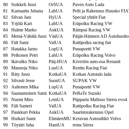
80
Soikkeli Jussi
OrSUA
Paven Auto Lada
81
Karnaattu Juhana
LahUA
Pelti ja Rakennus Huusko FIA
82
Silvan Jani
HyUA
Special yhtiöt Fiat
83
Yrjölä Kari
LahUA
Eräpolku Racing VW
84
Halme Marko
AnkUA
Rämpsä Racing VW
85
Metsä-Vähälä Jussi
VääUA
Päijät-Hämeen AD Autohuolt
86
Fält Sami
ValUA
Rattipolku racing fiat
87
Hatakka Jarno
LopUA
Punaportti VW
88
Pelkonen Petri
LahUA
Eräpolku Racing Volvo
89
Ikävalko Niko
Päij-HUA
Kiveriön auto-osa Renault
90
Mannoja Niko
LuuUA
Renttu Racing Fiat
91
Räty Jussi
KotkaUA
Kotkan Autotalo lada
92
Silvasti Jesse
SuonUA
SUPAK VW
93
Aaltonen Mika
LopUA
Punaportti VW
94
Saastamoinen Sami
KotkaUA
PeRaTe Suzuki
95
Nurmi Miro
LemUA
Piipparin Mafioso Sierra evo4
96
Fält Santeri
ValUA
Rattipolku Racing Fiat
97
Paukkuri Pekka
AnkUA
Saaristorakennus Opel
98
Huikari Sami
ElimäenMU
Keravan Autosähkö Volvo
99
Töytäri Juha
HamUA
renta Sierra