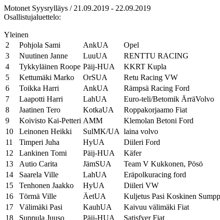
Motonet Syysrylläys / 21.09.2019 - 22.09.2019
Osallistujaluettelo:
Yleinen
2
Pohjola Sami
AnkUA
Opel
3
Nuutinen Janne
LuuUA
RENTTU RACING
4
Tykkyläinen Roope
Päij-HUA
KKRT Kupla
5
Kettumäki Marko
OrSUA
Retu Racing VW
6
Toikka Harri
AnkUA
Rämpsä Racing Ford
7
Laapotti Harri
LahUA
Euro-teli/Betomik ÄrräVolvo
8
Jaatinen Tero
KotkaUA
Roppakorjaamo Fiat
9
Koivisto Kai-Petteri
AMM
Klemolan Betoni Ford
10
Leinonen Heikki
SulMK/UA
laina volvo
11
Timperi Juha
HyUA
Diileri Ford
12
Lankinen Tomi
Päij-HUA
Käfer
13
Autio Carita
JämSUA
Team V Kukkonen, Pösö
14
Saarela Ville
LahUA
Eräpolkuracing ford
15
Tenhonen Jaakko
HyUA
Diileri VW
16
Törmä Ville
ÄetUA
Kuljetus Pasi Koskinen Sumpp
17
Välimäki Pasi
KauhUA
Kaivuu välimäki Fiat
18
Suppula Juuso
Päij-HUA
Satisfyer Fiat