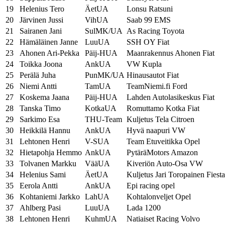
19
Helenius Tero
ÄetUA
Lonsu Ratsuni
20
Järvinen Jussi
VihUA
Saab 99 EMS
21
Sairanen Jani
SulMK/UA
As Racing Toyota
22
Hämäläinen Janne
LuuUA
SSH OY Fiat
23
Ahonen Ari-Pekka
Päij-HUA
Maanrakennus Ahonen Fiat
24
Toikka Joona
AnkUA
VW Kupla
25
Perälä Juha
PunMK/UA
Hinausautot Fiat
26
Niemi Antti
TamUA
TeamNiemi.fi Ford
27
Koskema Jaana
Päij-HUA
Lahden Autolasikeskus Fiat
28
Tanska Timo
KotkaUA
Romuttamo Kotka Fiat
29
Sarkimo Esa
THU-Team
Kuljetus Tela Citroen
30
Heikkilä Hannu
AnkUA
Hyvä naapuri VW
31
Lehtonen Henri
V-SUA
Team Etuveitikka Opel
32
Hietapohja Hemmo
AnkUA
PytäräMotors Amazon
33
Tolvanen Markku
VääUA
Kiveriön Auto-Osa VW
34
Helenius Sami
ÄetUA
Kuljetus Jari Toropainen Fiesta
35
Eerola Antti
AnkUA
Epi racing opel
36
Kohtaniemi Jarkko
LahUA
Kohtalonveljet Opel
37
Ahlberg Pasi
LuuUA
Lada 1200
38
Lehtonen Henri
KuhmUA
Natiaiset Racing Volvo