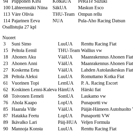
94
Piipponen Kirsi
KotkaUA
PeRaTe Suzuki
100
Lähteenmäki Niina
SäkUA
Maskun Esco
113
Väre Olivia
THU-Team
Ompun rellu
114
Pajarinen Eeva
NUA
Pula-Aho Racing Datsun
Osallistujia 27 kpl
Nuoret
3
Suni Simo
LuuUA
Renttu Racing Fiat
15
Peltola Eemil
THU-Team
Wallius vw
18
Ahonen Aku
VääUA
Maanrakennus Ahonen Fiat
23
Ahonen Anni
VääUA
Maanrakennus Ahonen Fiat
27
Koskema Eetu
VääUA
Lahden Autolasikeskus Fiat
28
Peltola Aleksi
LuuUA
Romuttamo Kotka Fiat
61
Vuorinen Topi
LemUA
P. A. Racing Escort
62
Koskinen Lenni-Kaleva
HämUA
Härski fiat
68
Toivonen Eemeli
SomUA
Laukamo vw
76
Ahola Kaapo
LopUA
Punaportti vw
85
Haarala Ville
VääUA
Päijät-Hämeen Autohuolt
87
Hatakka Feetu
LopUA
Punaportti VW
89
Ikävalko Lari
Päij-HUA
Veljen Formula
90
Mannoja Konsta
LuuUA
Renttu Racing Fiat