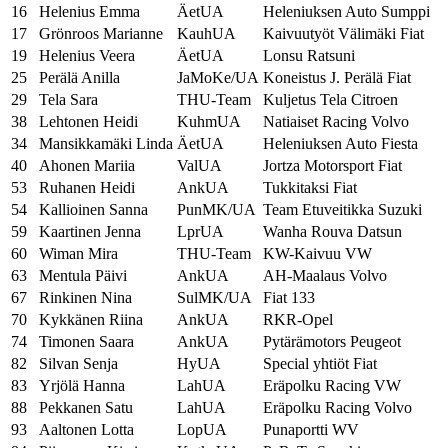
16
Helenius Emma
ÄetUA
Heleniuksen Auto Sumppi
17
Grönroos Marianne
KauhUA
Kaivuutyöt Välimäki Fiat
19
Helenius Veera
ÄetUA
Lonsu Ratsuni
25
Perälä Anilla
JaMoKe/UA
Koneistus J. Perälä Fiat
29
Tela Sara
THU-Team
Kuljetus Tela Citroen
38
Lehtonen Heidi
KuhmUA
Natiaiset Racing Volvo
34
Mansikkamäki Linda
ÄetUA
Heleniuksen Auto Fiesta
40
Ahonen Mariia
ValUA
Jortza Motorsport Fiat
53
Ruhanen Heidi
AnkUA
Tukkitaksi Fiat
54
Kallioinen Sanna
PunMK/UA
Team Etuveitikka Suzuki
59
Kaartinen Jenna
LprUA
Wanha Rouva Datsun
60
Wiman Mira
THU-Team
KW-Kaivuu VW
63
Mentula Päivi
AnkUA
AH-Maalaus Volvo
67
Rinkinen Nina
SulMK/UA
Fiat 133
70
Kykkänen Riina
AnkUA
RKR-Opel
74
Timonen Saara
AnkUA
Pytärämotors Peugeot
82
Silvan Senja
HyUA
Special yhtiöt Fiat
83
Yrjölä Hanna
LahUA
Eräpolku Racing VW
88
Pekkanen Satu
LahUA
Eräpolku Racing Volvo
93
Aaltonen Lotta
LopUA
Punaportti WV