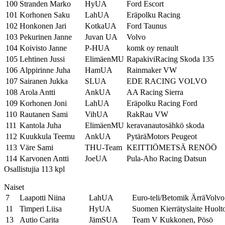
100
Stranden Marko
HyUA
Ford Escort
101
Korhonen Saku
LahUA
Eräpolku Racing
102
Honkonen Jari
KotkaUA
Ford Taunus
103
Pekurinen Janne
Juvan UA
Volvo
104
Koivisto Janne
P-HUA
komk oy renault
105
Lehtinen Jussi
ElimäenMU
RapakiviRacing Skoda 135
106
Alppirinne Juha
HamUA
Rainmaker VW
107
Sairanen Jukka
SLUA
EDE RACING VOLVO
108
Arola Antti
AnkUA
AA Racing Sierra
109
Korhonen Joni
LahUA
Eräpolku Racing Ford
110
Rautanen Sami
VihUA
RakRau VW
111
Kantola Juha
ElimäenMU
keravanautosähkö skoda
112
Kuukkula Teemu
AnkUA
PytäräMotors Peugeot
113
Väre Sami
THU-Team
KEITTIÖMETSÄ RENÖÖ
114
Karvonen Antti
JoeUA
Pula-Aho Racing Datsun
Osallistujia 113 kpl
Naiset
7
Laapotti Niina
LahUA
Euro-teli/Betomik ÄrräVolvo
11
Timperi Liisa
HyUA
Suomen Kierrätyslaite Huolt
13
Autio Carita
JämSUA
Team V Kukkonen, Pösö