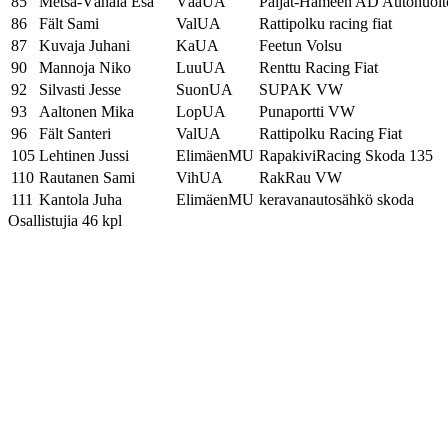
85
Metsä-Vähälä Esa
VääUA
Päijät-Hämeen AD Autohuol
86
Fält Sami
ValUA
Rattipolku racing fiat
87
Kuvaja Juhani
KaUA
Feetun Volsu
90
Mannoja Niko
LuuUA
Renttu Racing Fiat
92
Silvasti Jesse
SuonUA
SUPAK VW
93
Aaltonen Mika
LopUA
Punaportti VW
96
Fält Santeri
ValUA
Rattipolku Racing Fiat
105
Lehtinen Jussi
ElimäenMU
RapakiviRacing Skoda 135
110
Rautanen Sami
VihUA
RakRau VW
111
Kantola Juha
ElimäenMU
keravanautosähkö skoda
Osallistujia 46 kpl