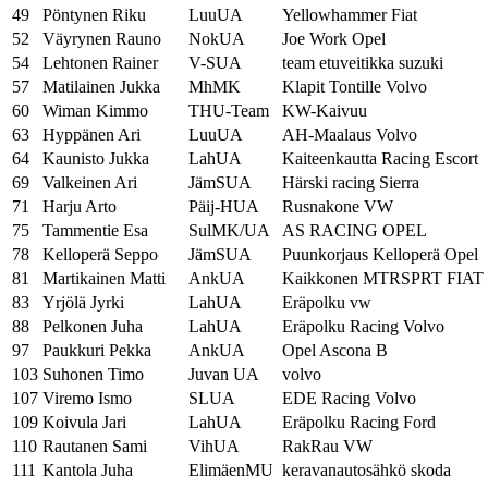
49
Pöntynen Riku
LuuUA
Yellowhammer Fiat
52
Väyrynen Rauno
NokUA
Joe Work Opel
54
Lehtonen Rainer
V-SUA
team etuveitikka suzuki
57
Matilainen Jukka
MhMK
Klapit Tontille Volvo
60
Wiman Kimmo
THU-Team
KW-Kaivuu
63
Hyppänen Ari
LuuUA
AH-Maalaus Volvo
64
Kaunisto Jukka
LahUA
Kaiteenkautta Racing Escort
69
Valkeinen Ari
JämSUA
Härski racing Sierra
71
Harju Arto
Päij-HUA
Rusnakone VW
75
Tammentie Esa
SulMK/UA
AS RACING OPEL
78
Kelloperä Seppo
JämSUA
Puunkorjaus Kelloperä Opel
81
Martikainen Matti
AnkUA
Kaikkonen MTRSPRT FIAT
83
Yrjölä Jyrki
LahUA
Eräpolku vw
88
Pelkonen Juha
LahUA
Eräpolku Racing Volvo
97
Paukkuri Pekka
AnkUA
Opel Ascona B
103
Suhonen Timo
Juvan UA
volvo
107
Viremo Ismo
SLUA
EDE Racing Volvo
109
Koivula Jari
LahUA
Eräpolku Racing Ford
110
Rautanen Sami
VihUA
RakRau VW
111
Kantola Juha
ElimäenMU
keravanautosähkö skoda