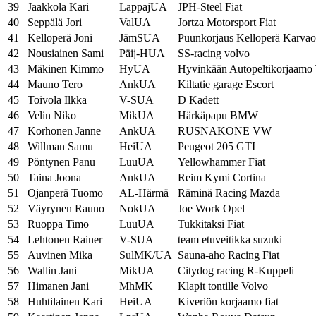
39
Jaakkola Kari
LappajUA
JPH-Steel Fiat
40
Seppälä Jori
ValUA
Jortza Motorsport Fiat
41
Kelloperä Joni
JämSUA
Puunkorjaus Kelloperä Karvao
42
Nousiainen Sami
Päij-HUA
SS-racing volvo
43
Mäkinen Kimmo
HyUA
Hyvinkään Autopeltikorjaamo
44
Mauno Tero
AnkUA
Kiltatie garage Escort
45
Toivola Ilkka
V-SUA
D Kadett
46
Velin Niko
MikUA
Härkäpapu BMW
47
Korhonen Janne
AnkUA
RUSNAKONE VW
48
Willman Samu
HeiUA
Peugeot 205 GTI
49
Pöntynen Panu
LuuUA
Yellowhammer Fiat
50
Taina Joona
AnkUA
Reim Kymi Cortina
51
Ojanperä Tuomo
AL-Härmä
Räminä Racing Mazda
52
Väyrynen Rauno
NokUA
Joe Work Opel
53
Ruoppa Timo
LuuUA
Tukkitaksi Fiat
54
Lehtonen Rainer
V-SUA
team etuveitikka suzuki
55
Auvinen Mika
SulMK/UA
Sauna-aho Racing Fiat
56
Wallin Jani
MikUA
Citydog racing R-Kuppeli
57
Himanen Jani
MhMK
Klapit tontille Volvo
58
Huhtilainen Kari
HeiUA
Kiveriön korjaamo fiat