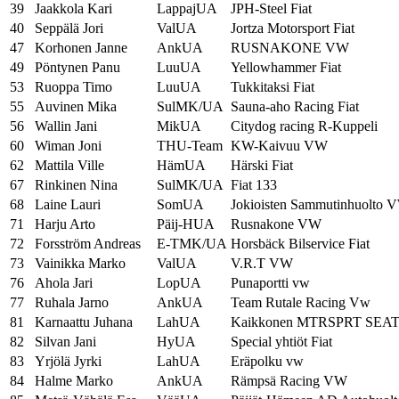
39
Jaakkola Kari
LappajUA
JPH-Steel Fiat
40
Seppälä Jori
ValUA
Jortza Motorsport Fiat
47
Korhonen Janne
AnkUA
RUSNAKONE VW
49
Pöntynen Panu
LuuUA
Yellowhammer Fiat
53
Ruoppa Timo
LuuUA
Tukkitaksi Fiat
55
Auvinen Mika
SulMK/UA
Sauna-aho Racing Fiat
56
Wallin Jani
MikUA
Citydog racing R-Kuppeli
60
Wiman Joni
THU-Team
KW-Kaivuu VW
62
Mattila Ville
HämUA
Härski Fiat
67
Rinkinen Nina
SulMK/UA
Fiat 133
68
Laine Lauri
SomUA
Jokioisten Sammutinhuolto 
71
Harju Arto
Päij-HUA
Rusnakone VW
72
Forsström Andreas
E-TMK/UA
Horsbäck Bilservice Fiat
73
Vainikka Marko
ValUA
V.R.T VW
76
Ahola Jari
LopUA
Punaportti vw
77
Ruhala Jarno
AnkUA
Team Rutale Racing Vw
81
Karnaattu Juhana
LahUA
Kaikkonen MTRSPRT SEA
82
Silvan Jani
HyUA
Special yhtiöt Fiat
83
Yrjölä Jyrki
LahUA
Eräpolku vw
84
Halme Marko
AnkUA
Rämpsä Racing VW