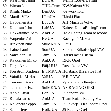
59
Kaartinen Jenna
LprUA
Wanha Rouva Datsun
60
Wiman Joni
THU-Team
KW-Kaivuu VW
61
Risula Marko
LemUA
joe work ford
62
Mattila Ville
HämUA
Härski Fiat
63
Hyppänen Ari
LuuUA
AH-Maalaus Volvo
64
Kaunisto Juho
LahUA
KaiteenKauttaRacingEscort
65
Hakkarainen Sami
AnkUA
Hole Racing Team bascoona
66
Varpenius Ari
HeiUA
Racing 45 Mazda
67
Rinkinen Nina
SulMK/UA
Fiat 133
68
Laine Lauri
SomUA
Suomen Erikoisteippi VW
69
Valkeinen Ari
JämSUA
Härski racing sierra
70
Kykkänen Mirko
AnkUA
RKR-Opel
71
Harju Arto
Päij-HUA
Rusnakone VW
72
Forsström Andreas
E-TMK/UA
Horsbäck Bilservice Fiat
73
Vainikka Marko
ValUA
V.R.T VW
74
Timonen Saara
AnkUA
Pytärämotors Peugeot
75
Tammentie Esa
SulMK/UA
AS RACING OPEL
76
Ahola Anssi
LopUA
Punaportti vw
77
Ruhala Jarno
AnkUA
Team Rutale Racing Vw
78
Kelloperä Seppo
JämSUA
Puunkorjaus Kelloperä Opel
79
Sahari Jere
KotkaUA
JS Racing Opel