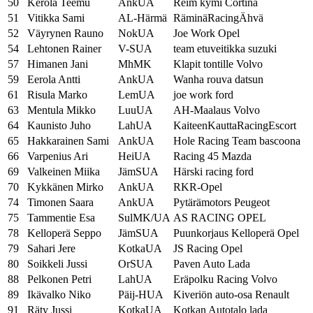
50
Kerola Teemu
AnkUA
Reim kymi Cortina
51
Vitikka Sami
AL-Härmä
RäminäRacingÄhvä
52
Väyrynen Rauno
NokUA
Joe Work Opel
54
Lehtonen Rainer
V-SUA
team etuveitikka suzuki
57
Himanen Jani
MhMK
Klapit tontille Volvo
59
Eerola Antti
AnkUA
Wanha rouva datsun
61
Risula Marko
LemUA
joe work ford
63
Mentula Mikko
LuuUA
AH-Maalaus Volvo
64
Kaunisto Juho
LahUA
KaiteenKauttaRacingEscort
65
Hakkarainen Sami
AnkUA
Hole Racing Team bascoona
66
Varpenius Ari
HeiUA
Racing 45 Mazda
69
Valkeinen Miika
JämSUA
Härski racing ford
70
Kykkänen Mirko
AnkUA
RKR-Opel
74
Timonen Saara
AnkUA
Pytärämotors Peugeot
75
Tammentie Esa
SulMK/UA
AS RACING OPEL
78
Kelloperä Seppo
JämSUA
Puunkorjaus Kelloperä Opel
79
Sahari Jere
KotkaUA
JS Racing Opel
80
Soikkeli Jussi
OrSUA
Paven Auto Lada
88
Pelkonen Petri
LahUA
Eräpolku Racing Volvo
89
Ikävalko Niko
Päij-HUA
Kiveriön auto-osa Renault
91
Räty Jussi
KotkaUA
Kotkan Autotalo lada