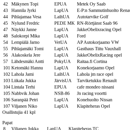
42
Mäkynen Topi
EPUA
Metek Oy Saab
43
Hannila Jyrki
LapUA
E-P:n Sammutinhuolto Renau
44
Pihlajamaa Vesa
LaihUA
Autotarvike Golf
45
Nylund Fredric
PEDE MK
RN-Rörtjänst Saab 96
47
Näykki Janne
LapUA
JakkeObelixracing Opel
48
Salokorpi Mika
LapUA
Ford
54
Lempiälä Jarno
VetUA
AP Autokorjaamo VW
55
Pihlajamäki Tomi
LapUA
Gasthaus Tiitu Vauxhall
56
Alakoskela Jere
LapUA
JakkeObelixRacing opel
57
Lähdesmäki Antti
PokyUA
Raitaa.fi Cortina
101
Ketomäki Hannu
LapUA
Konekorjaamo Opel
102
Lahola Jami
LaihUA
Lahola jm race opel
103
Liikala Jukka
JärvisUA
Tarviketukku Renault
104
Lintala Terhi
EPUA
cafe mondeo nissani
105
Nabbvik Johan
NSB-86
Jn racing voortti
106
Saranpää Petri
LapUA
Konehuolto Nissan
107
Viljanen Niko
LapUA
Klapiteheras Opel
Osallistujia 41 kpl
Papat
8
Viljanen Jukka
LapUA
Klapiteheras TC