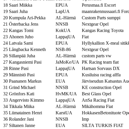
18
Saari Miikka
EPUA
Perusmaa.fi Escort
19
Saari Juha
LapUA
maanrakennussaari.fi For
20
Kumpula Ari-Pekka
AL-Härmä
Custom Parts sumppi
21
Österbacka Jens
NNSB
Nextgear Opel
22
Kangas Tomi
KokUA
Kangas Racing Toyota
23
Ahonen Juho
LappajUA
Fiat
24
Latvala Sami
EPUA
Hyllykallion X-meal sitik
25
Långbacka Kenneth
NSB-86
Nextgear Opel
26
Sillanpää Juha
AL-Härmä
custom parts vw
27
Kangasniemi Pasi
JaMoKe/UA
PK Racing team fiat
28
Rinne Pasi
LappajUA
Hartsan Sorvaus DX
29
Männistö Pasi
EPUA
Kusiluisu racing alffa
30
Paananen Markus
EUA
Järviseudun Katsastus Au
31
Grind Michael
NNSB
KE construction Opel
32
Grönfors Kati
HvMK/UA
Best Glass Opel
33
Angervisto Kimmo
LappajUA
AnSa Racing Fiat
34
Tikkala Miika
AL-Härmä
Mikähomma Fiat
35
Liimatainen Henri
KarstUA
HokkasenBetonituote Op
36
Rolander Jani
NNSB
Imp
37
Siltanen Janne
EUA
SILTA TURKIS FIAT