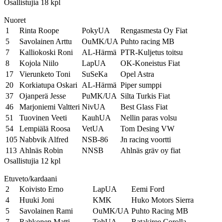
Osallistujia 18 kpl
Nuoret
1
Rinta Roope
PokyUA
Rengasmesta Oy Fiat
5
Savolainen Arttu
OuMK/UA
Puhto racing MB
7
Kalliokoski Roni
AL-Härmä
PTR-Kuljetus toitsu
8
Kojola Niilo
LapUA
OK-Koneistus Fiat
17
Vierunketo Toni
SuSeKa
Opel Astra
20
Korkiatupa Oskari
AL-Härmä
Piper sumppi
37
Ojanperä Jesse
PuMK/UA
Silta Turkis Fiat
46
Marjoniemi Valtteri
NivUA
Best Glass Fiat
51
Tuovinen Veeti
KauhUA
Nellin paras volsu
54
Lempiälä Roosa
VetUA
Tom Desing VW
105
Nabbvik Alfred
NSB-86
Jn racing voortti
113
Ahlnäs Robin
NNSB
Ahlnäs gräv oy fiat
Osallistujia 12 kpl
Etuveto/kardaani
2
Koivisto Erno
LapUA
Eemi Ford
4
Huuki Joni
KMK
Huko Motors Sierra
5
Savolainen Rami
OuMK/UA
Puhto Racing MB
7
Rahkonen Matti
TohUA
Ratakiree Corolla