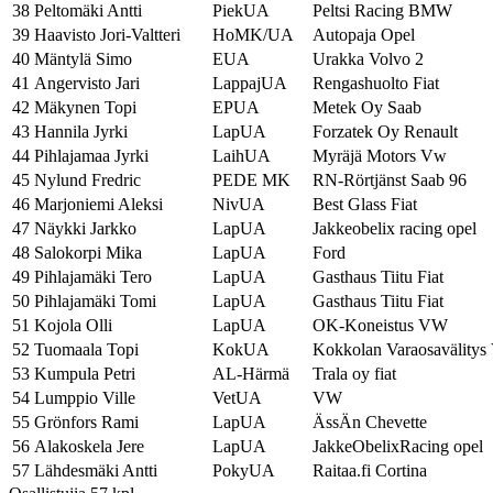
38
Peltomäki Antti
PiekUA
Peltsi Racing BMW
39
Haavisto Jori-Valtteri
HoMK/UA
Autopaja Opel
40
Mäntylä Simo
EUA
Urakka Volvo 2
41
Angervisto Jari
LappajUA
Rengashuolto Fiat
42
Mäkynen Topi
EPUA
Metek Oy Saab
43
Hannila Jyrki
LapUA
Forzatek Oy Renault
44
Pihlajamaa Jyrki
LaihUA
Myräjä Motors Vw
45
Nylund Fredric
PEDE MK
RN-Rörtjänst Saab 96
46
Marjoniemi Aleksi
NivUA
Best Glass Fiat
47
Näykki Jarkko
LapUA
Jakkeobelix racing opel
48
Salokorpi Mika
LapUA
Ford
49
Pihlajamäki Tero
LapUA
Gasthaus Tiitu Fiat
50
Pihlajamäki Tomi
LapUA
Gasthaus Tiitu Fiat
51
Kojola Olli
LapUA
OK-Koneistus VW
52
Tuomaala Topi
KokUA
Kokkolan Varaosavälity
53
Kumpula Petri
AL-Härmä
Trala oy fiat
54
Lumppio Ville
VetUA
VW
55
Grönfors Rami
LapUA
ÄssÄn Chevette
56
Alakoskela Jere
LapUA
JakkeObelixRacing opel
57
Lähdesmäki Antti
PokyUA
Raitaa.fi Cortina