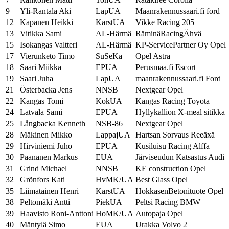
9
Yli-Rantala Aki
LapUA
Maanrakennussaari.fi ford
12
Kapanen Heikki
KarstUA
Vikke Racing 205
13
Vitikka Sami
AL-Härmä
RäminäRacingÄhvä
15
Isokangas Valtteri
AL-Härmä
KP-ServicePartner Oy Opel
17
Vierunketo Timo
SuSeKa
Opel Astra
18
Saari Miikka
EPUA
Perusmaa.fi Escort
19
Saari Juha
LapUA
maanrakennussaari.fi Ford
21
Österbacka Jens
NNSB
Nextgear Opel
22
Kangas Tomi
KokUA
Kangas Racing Toyota
24
Latvala Sami
EPUA
Hyllykallion X-meal sitikka
25
Långbacka Kenneth
NSB-86
Nextgear Opel
28
Mäkinen Mikko
LappajUA
Hartsan Sorvaus Reeäxä
29
Hirviniemi Juho
EPUA
Kusiluisu Racing Alffa
30
Paananen Markus
EUA
Järviseudun Katsastus Audi
31
Grind Michael
NNSB
KE construction Opel
32
Grönfors Kati
HvMK/UA
Best Glass Opel
35
Liimatainen Henri
KarstUA
HokkasenBetonituote Opel
38
Peltomäki Antti
PiekUA
Peltsi Racing BMW
39
Haavisto Roni-Anttoni
HoMK/UA
Autopaja Opel
40
Mäntylä Simo
EUA
Urakka Volvo 2