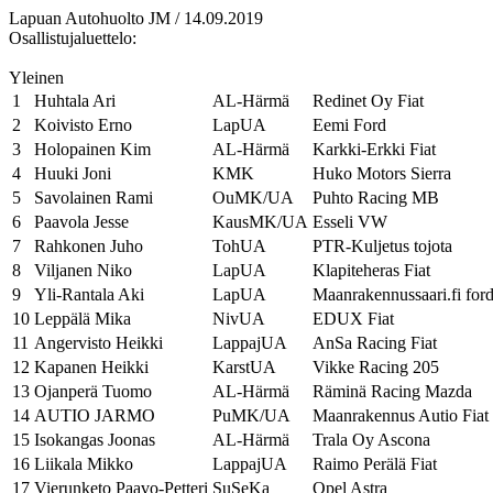
Lapuan Autohuolto JM / 14.09.2019
Osallistujaluettelo:
Yleinen
1
Huhtala Ari
AL-Härmä
Redinet Oy Fiat
2
Koivisto Erno
LapUA
Eemi Ford
3
Holopainen Kim
AL-Härmä
Karkki-Erkki Fiat
4
Huuki Joni
KMK
Huko Motors Sierra
5
Savolainen Rami
OuMK/UA
Puhto Racing MB
6
Paavola Jesse
KausMK/UA
Esseli VW
7
Rahkonen Juho
TohUA
PTR-Kuljetus tojota
8
Viljanen Niko
LapUA
Klapiteheras Fiat
9
Yli-Rantala Aki
LapUA
Maanrakennussaari.fi for
10
Leppälä Mika
NivUA
EDUX Fiat
11
Angervisto Heikki
LappajUA
AnSa Racing Fiat
12
Kapanen Heikki
KarstUA
Vikke Racing 205
13
Ojanperä Tuomo
AL-Härmä
Räminä Racing Mazda
14
AUTIO JARMO
PuMK/UA
Maanrakennus Autio Fiat
15
Isokangas Joonas
AL-Härmä
Trala Oy Ascona
16
Liikala Mikko
LappajUA
Raimo Perälä Fiat
17
Vierunketo Paavo-Petteri
SuSeKa
Opel Astra