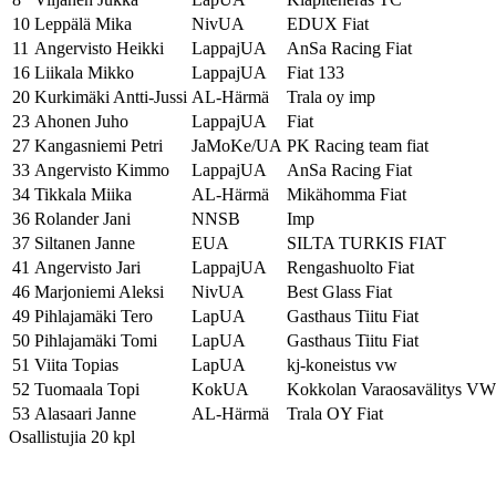
10
Leppälä Mika
NivUA
EDUX Fiat
11
Angervisto Heikki
LappajUA
AnSa Racing Fiat
16
Liikala Mikko
LappajUA
Fiat 133
20
Kurkimäki Antti-Jussi
AL-Härmä
Trala oy imp
23
Ahonen Juho
LappajUA
Fiat
27
Kangasniemi Petri
JaMoKe/UA
PK Racing team fiat
33
Angervisto Kimmo
LappajUA
AnSa Racing Fiat
34
Tikkala Miika
AL-Härmä
Mikähomma Fiat
36
Rolander Jani
NNSB
Imp
37
Siltanen Janne
EUA
SILTA TURKIS FIAT
41
Angervisto Jari
LappajUA
Rengashuolto Fiat
46
Marjoniemi Aleksi
NivUA
Best Glass Fiat
49
Pihlajamäki Tero
LapUA
Gasthaus Tiitu Fiat
50
Pihlajamäki Tomi
LapUA
Gasthaus Tiitu Fiat
51
Viita Topias
LapUA
kj-koneistus vw
52
Tuomaala Topi
KokUA
Kokkolan Varaosavälitys VW
53
Alasaari Janne
AL-Härmä
Trala OY Fiat
Osallistujia 20 kpl