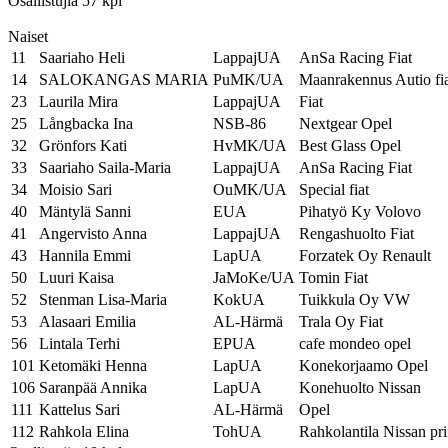
Osallistujia 57 kpl
Naiset
11
Saariaho Heli
LappajUA
AnSa Racing Fiat
14
SALOKANGAS MARIA
PuMK/UA
Maanrakennus Autio fi
23
Laurila Mira
LappajUA
Fiat
25
Långbacka Ina
NSB-86
Nextgear Opel
32
Grönfors Kati
HvMK/UA
Best Glass Opel
33
Saariaho Saila-Maria
LappajUA
AnSa Racing Fiat
34
Moisio Sari
OuMK/UA
Special fiat
40
Mäntylä Sanni
EUA
Pihatyö Ky Volovo
41
Angervisto Anna
LappajUA
Rengashuolto Fiat
43
Hannila Emmi
LapUA
Forzatek Oy Renault
50
Luuri Kaisa
JaMoKe/UA
Tomin Fiat
52
Stenman Lisa-Maria
KokUA
Tuikkula Oy VW
53
Alasaari Emilia
AL-Härmä
Trala Oy Fiat
56
Lintala Terhi
EPUA
cafe mondeo opel
101
Ketomäki Henna
LapUA
Konekorjaamo Opel
106
Saranpää Annika
LapUA
Konehuolto Nissan
111
Kattelus Sari
AL-Härmä
Opel
112
Rahkola Elina
TohUA
Rahkolantila Nissan pr