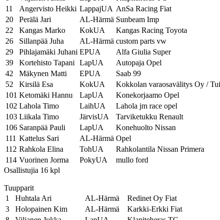
11
Angervisto Heikki
LappajUA
AnSa Racing Fiat
20
Perälä Jari
AL-Härmä
Sunbeam Imp
22
Kangas Marko
KokUA
Kangas Racing Toyota
26
Sillanpää Juha
AL-Härmä
custom parts vw
29
Pihlajamäki Juhani
EPUA
Alfa Giulia Super
39
Kortehisto Tapani
LapUA
Autopaja Opel
42
Mäkynen Matti
EPUA
Saab 99
52
Kirsilä Esa
KokUA
Kokkolan varaosavälitys Oy / Tu
101
Ketomäki Hannu
LapUA
Konekorjaamo Opel
102
Lahola Timo
LaihUA
Lahola jm race opel
103
Liikala Timo
JärvisUA
Tarviketukku Renault
106
Saranpää Pauli
LapUA
Konehuolto Nissan
111
Kattelus Sari
AL-Härmä
Opel
112
Rahkola Elina
TohUA
Rahkolantila Nissan Primera
114
Vuorinen Jorma
PokyUA
mullo ford
Osallistujia 16 kpl
Tuupparit
1
Huhtala Ari
AL-Härmä
Redinet Oy Fiat
3
Holopainen Kim
AL-Härmä
Karkki-Erkki Fiat
8
Viljanen Jukka
LapUA
Klapiteheras TC