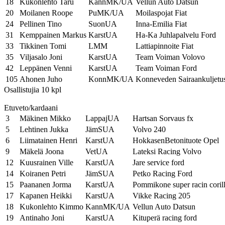
18
Kukonlehto Taru
KannMK/UA
Vellun Auto Datsun
20
Moilanen Roope
PuMK/UA
Moilaspojat Fiat
24
Pellinen Tino
SuonUA
Inna-Emilia Fiat
31
Kemppainen Markus
KarstUA
Ha-Ka Juhlapalvelu Ford
33
Tikkinen Tomi
LMM
Lattiapinnoite Fiat
35
Viljasalo Joni
KarstUA
Team Voiman Volovo
42
Leppänen Venni
KarstUA
Team Voiman Ford
105
Ahonen Juho
KonnMK/UA
Konneveden Sairaankuljetu
Osallistujia 10 kpl
Etuveto/kardaani
3
Mäkinen Mikko
LappajUA
Hartsan Sorvaus fx
5
Lehtinen Jukka
JämSUA
Volvo 240
6
Liimatainen Henri
KarstUA
HokkasenBetonituote Opel
9
Mäkelä Joona
VetUA
Lateksi Racing Volvo
12
Kuusrainen Ville
KarstUA
Jare service ford
14
Koiranen Petri
JämSUA
Petko Racing Ford
15
Paananen Jorma
KarstUA
Pommikone super racin coril
17
Kapanen Heikki
KarstUA
Vikke Racing 205
18
Kukonlehto Kimmo
KannMK/UA
Vellun Auto Datsun
19
Antinaho Joni
KarstUA
Kituperä racing ford