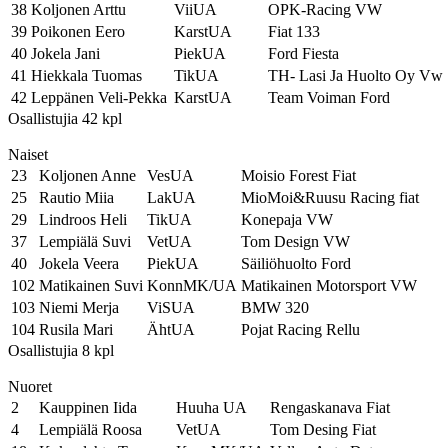
38
Koljonen Arttu
ViiUA
OPK-Racing VW
39
Poikonen Eero
KarstUA
Fiat 133
40
Jokela Jani
PiekUA
Ford Fiesta
41
Hiekkala Tuomas
TikUA
TH- Lasi Ja Huolto Oy Vw
42
Leppänen Veli-Pekka
KarstUA
Team Voiman Ford
Osallistujia 42 kpl
Naiset
23
Koljonen Anne
VesUA
Moisio Forest Fiat
25
Rautio Miia
LakUA
MioMoi&Ruusu Racing fiat
29
Lindroos Heli
TikUA
Konepaja VW
37
Lempiälä Suvi
VetUA
Tom Design VW
40
Jokela Veera
PiekUA
Säiliöhuolto Ford
102
Matikainen Suvi
KonnMK/UA
Matikainen Motorsport VW
103
Niemi Merja
ViSUA
BMW 320
104
Rusila Mari
ÄhtUA
Pojat Racing Rellu
Osallistujia 8 kpl
Nuoret
2
Kauppinen Iida
Huuha UA
Rengaskanava Fiat
4
Lempiälä Roosa
VetUA
Tom Desing Fiat