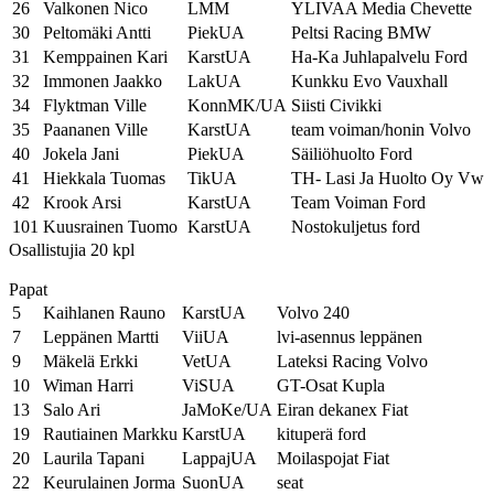
26
Valkonen Nico
LMM
YLIVAA Media Chevette
30
Peltomäki Antti
PiekUA
Peltsi Racing BMW
31
Kemppainen Kari
KarstUA
Ha-Ka Juhlapalvelu Ford
32
Immonen Jaakko
LakUA
Kunkku Evo Vauxhall
34
Flyktman Ville
KonnMK/UA
Siisti Civikki
35
Paananen Ville
KarstUA
team voiman/honin Volvo
40
Jokela Jani
PiekUA
Säiliöhuolto Ford
41
Hiekkala Tuomas
TikUA
TH- Lasi Ja Huolto Oy Vw
42
Krook Arsi
KarstUA
Team Voiman Ford
101
Kuusrainen Tuomo
KarstUA
Nostokuljetus ford
Osallistujia 20 kpl
Papat
5
Kaihlanen Rauno
KarstUA
Volvo 240
7
Leppänen Martti
ViiUA
lvi-asennus leppänen
9
Mäkelä Erkki
VetUA
Lateksi Racing Volvo
10
Wiman Harri
ViSUA
GT-Osat Kupla
13
Salo Ari
JaMoKe/UA
Eiran dekanex Fiat
19
Rautiainen Markku
KarstUA
kituperä ford
20
Laurila Tapani
LappajUA
Moilaspojat Fiat
22
Keurulainen Jorma
SuonUA
seat