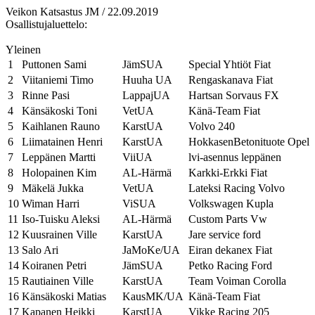
Veikon Katsastus JM / 22.09.2019
Osallistujaluettelo:
Yleinen
1
Puttonen Sami
JämSUA
Special Yhtiöt Fiat
2
Viitaniemi Timo
Huuha UA
Rengaskanava Fiat
3
Rinne Pasi
LappajUA
Hartsan Sorvaus FX
4
Känsäkoski Toni
VetUA
Känä-Team Fiat
5
Kaihlanen Rauno
KarstUA
Volvo 240
6
Liimatainen Henri
KarstUA
HokkasenBetonituote Opel
7
Leppänen Martti
ViiUA
lvi-asennus leppänen
8
Holopainen Kim
AL-Härmä
Karkki-Erkki Fiat
9
Mäkelä Jukka
VetUA
Lateksi Racing Volvo
10
Wiman Harri
ViSUA
Volkswagen Kupla
11
Iso-Tuisku Aleksi
AL-Härmä
Custom Parts Vw
12
Kuusrainen Ville
KarstUA
Jare service ford
13
Salo Ari
JaMoKe/UA
Eiran dekanex Fiat
14
Koiranen Petri
JämSUA
Petko Racing Ford
15
Rautiainen Ville
KarstUA
Team Voiman Corolla
16
Känsäkoski Matias
KausMK/UA
Känä-Team Fiat
17
Kapanen Heikki
KarstUA
Vikke Racing 205