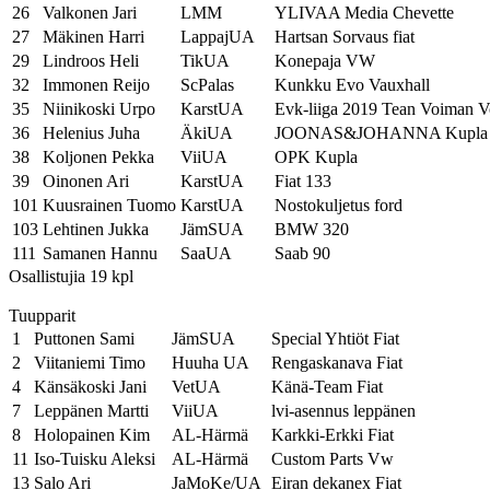
26
Valkonen Jari
LMM
YLIVAA Media Chevette
27
Mäkinen Harri
LappajUA
Hartsan Sorvaus fiat
29
Lindroos Heli
TikUA
Konepaja VW
32
Immonen Reijo
ScPalas
Kunkku Evo Vauxhall
35
Niinikoski Urpo
KarstUA
Evk-liiga 2019 Tean Voiman V
36
Helenius Juha
ÄkiUA
JOONAS&JOHANNA Kupla
38
Koljonen Pekka
ViiUA
OPK Kupla
39
Oinonen Ari
KarstUA
Fiat 133
101
Kuusrainen Tuomo
KarstUA
Nostokuljetus ford
103
Lehtinen Jukka
JämSUA
BMW 320
111
Samanen Hannu
SaaUA
Saab 90
Osallistujia 19 kpl
Tuupparit
1
Puttonen Sami
JämSUA
Special Yhtiöt Fiat
2
Viitaniemi Timo
Huuha UA
Rengaskanava Fiat
4
Känsäkoski Jani
VetUA
Känä-Team Fiat
7
Leppänen Martti
ViiUA
lvi-asennus leppänen
8
Holopainen Kim
AL-Härmä
Karkki-Erkki Fiat
11
Iso-Tuisku Aleksi
AL-Härmä
Custom Parts Vw
13
Salo Ari
JaMoKe/UA
Eiran dekanex Fiat