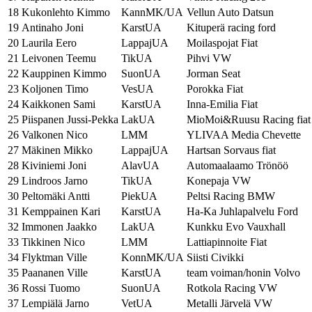
18
Kukonlehto Kimmo
KannMK/UA
Vellun Auto Datsun
19
Antinaho Joni
KarstUA
Kituperä racing ford
20
Laurila Eero
LappajUA
Moilaspojat Fiat
21
Leivonen Teemu
TikUA
Pihvi VW
22
Kauppinen Kimmo
SuonUA
Jorman Seat
23
Koljonen Timo
VesUA
Porokka Fiat
24
Kaikkonen Sami
KarstUA
Inna-Emilia Fiat
25
Piispanen Jussi-Pekka
LakUA
MioMoi&Ruusu Racing fiat
26
Valkonen Nico
LMM
YLIVAA Media Chevette
27
Mäkinen Mikko
LappajUA
Hartsan Sorvaus fiat
28
Kiviniemi Joni
AlavUA
Automaalaamo Trönöö
29
Lindroos Jarno
TikUA
Konepaja VW
30
Peltomäki Antti
PiekUA
Peltsi Racing BMW
31
Kemppainen Kari
KarstUA
Ha-Ka Juhlapalvelu Ford
32
Immonen Jaakko
LakUA
Kunkku Evo Vauxhall
33
Tikkinen Nico
LMM
Lattiapinnoite Fiat
34
Flyktman Ville
KonnMK/UA
Siisti Civikki
35
Paananen Ville
KarstUA
team voiman/honin Volvo
36
Rossi Tuomo
SuonUA
Rotkola Racing VW
37
Lempiälä Jarno
VetUA
Metalli Järvelä VW