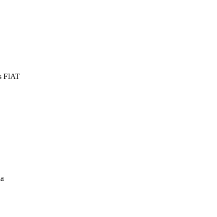
s FIAT
la