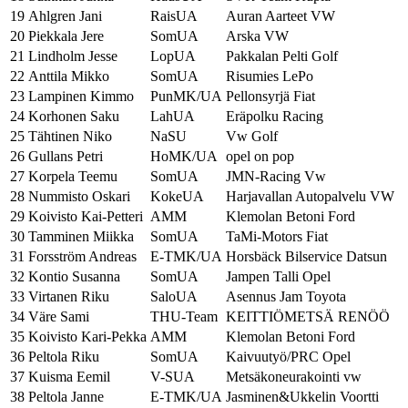
19
Ahlgren Jani
RaisUA
Auran Aarteet VW
20
Piekkala Jere
SomUA
Arska VW
21
Lindholm Jesse
LopUA
Pakkalan Pelti Golf
22
Anttila Mikko
SomUA
Risumies LePo
23
Lampinen Kimmo
PunMK/UA
Pellonsyrjä Fiat
24
Korhonen Saku
LahUA
Eräpolku Racing
25
Tähtinen Niko
NaSU
Vw Golf
26
Gullans Petri
HoMK/UA
opel on pop
27
Korpela Teemu
SomUA
JMN-Racing Vw
28
Nummisto Oskari
KokeUA
Harjavallan Autopalvelu VW
29
Koivisto Kai-Petteri
AMM
Klemolan Betoni Ford
30
Tamminen Miikka
SomUA
TaMi-Motors Fiat
31
Forsström Andreas
E-TMK/UA
Horsbäck Bilservice Datsun
32
Kontio Susanna
SomUA
Jampen Talli Opel
33
Virtanen Riku
SaloUA
Asennus Jam Toyota
34
Väre Sami
THU-Team
KEITTIÖMETSÄ RENÖÖ
35
Koivisto Kari-Pekka
AMM
Klemolan Betoni Ford
36
Peltola Riku
SomUA
Kaivuutyö/PRC Opel
37
Kuisma Eemil
V-SUA
Metsäkoneurakointi vw
38
Peltola Janne
E-TMK/UA
Jasminen&Ukkelin Voortti