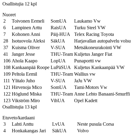
Osallistujia 12 kpl
Nuoret
2
Toivonen Eemeli
SomUA
Laukamo Vw
6
Lampinen Arttu
RaisUA
Turku Steel VW
7
Kohonen Anni
Päij-HUA
Telex Racing Toyota
28
Isotuovola Aleksi
SäkUA
Harjavallan autopalvelu volsu
37
Kuisma Oliver
V-SUA
Metsäkoneurakointi VW
41
Janger Jesse
THU-Team
Kuljetus Janger Fiat
106
Ahola Kaapo
LopUA
Punaportti vw
108
Kankaanpää Roope
LuPäSUA
Kuljetus Kankaanpää VW
109
Peltola Eemil
THU-Team
Wallius vw
111
Ylitalo Juho
V-SUA
JaJu VW
121
Hirvenoja Mico
SomUA
Tami-Motors Vw
122
Höglund Miska
THU-Team
Anne Lehto Banaani-Smurffi
123
Vikström Miro
VihUA
Opel Kadett
Osallistujia 13 kpl
Etuveto/kardaani
3
Lahti Anttu
LvUA
Neste pusula Corsa
4
Honkakangas Jari
SäkUA
Volvo