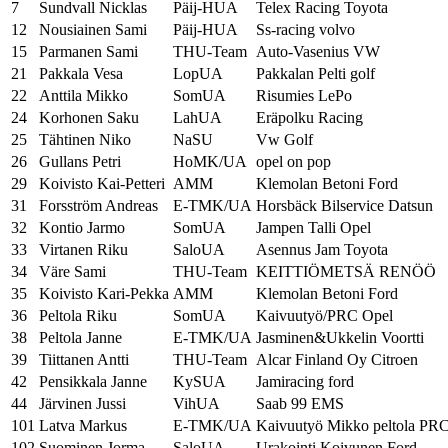
7
Sundvall Nicklas
Päij-HUA
Telex Racing Toyota
12
Nousiainen Sami
Päij-HUA
Ss-racing volvo
15
Parmanen Sami
THU-Team
Auto-Vasenius VW
21
Pakkala Vesa
LopUA
Pakkalan Pelti golf
22
Anttila Mikko
SomUA
Risumies LePo
24
Korhonen Saku
LahUA
Eräpolku Racing
25
Tähtinen Niko
NaSU
Vw Golf
26
Gullans Petri
HoMK/UA
opel on pop
29
Koivisto Kai-Petteri
AMM
Klemolan Betoni Ford
31
Forsström Andreas
E-TMK/UA
Horsbäck Bilservice Datsun
32
Kontio Jarmo
SomUA
Jampen Talli Opel
33
Virtanen Riku
SaloUA
Asennus Jam Toyota
34
Väre Sami
THU-Team
KEITTIÖMETSÄ RENÖÖ
35
Koivisto Kari-Pekka
AMM
Klemolan Betoni Ford
36
Peltola Riku
SomUA
Kaivuutyö/PRC Opel
38
Peltola Janne
E-TMK/UA
Jasminen&Ukkelin Voortti
39
Tiittanen Antti
THU-Team
Alcar Finland Oy Citroen
42
Pensikkala Janne
KySUA
Jamiracing ford
44
Järvinen Jussi
VihUA
Saab 99 EMS
101
Latva Markus
E-TMK/UA
Kaivuutyö Mikko peltola PR
102
Suominen Jorma
SaloUA
Urakointi Koivunen Ford