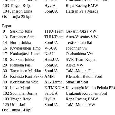
103
Trogen Reijo
HyUA
Repa Racing BMW
104
Jansson Elina
SomUA
Hartsan Paja Mazda
Osallistujia 25 kpl
Papat
8
Sarkimo Juha
THU-Team
Oskarin-Oksa VW
13
Parmanen Sami
THU-Team
Auto-Vasenius VW
14
Nurmi Jukka
SomUA
Teräskolmio fiat
16
Kyynäräinen Timo
V-SUA
epäonnen vw
17
Kankarjärvi Janne
NaSU
Osahankinta Vw
18
Suikkari Jukka
HausUA
SVR-Team Kupla
20
Piekkala Pasi
SomUA
Arska VW
30
Tamminen Markku
SomUA
TaMi-Motors Fiat
35
Koivisto Kari-Pekka
AMM
Klemolan Betoni Ford
40
Kortesniemi Vesa
AL-Härmä
Sikasiisti Seat
101
Latva Martti
E-TMK/UA
Kaivuutyöt Mikko Peltola 
102
Suominen Jorma
SaloUA
Urakointi Koivunen Ford
103
Trogen Reijo
HyUA
Repa Racing BMW
125
Urho Jari
SomUA
TaMi-Motors VW
Osallistujia 14 kpl