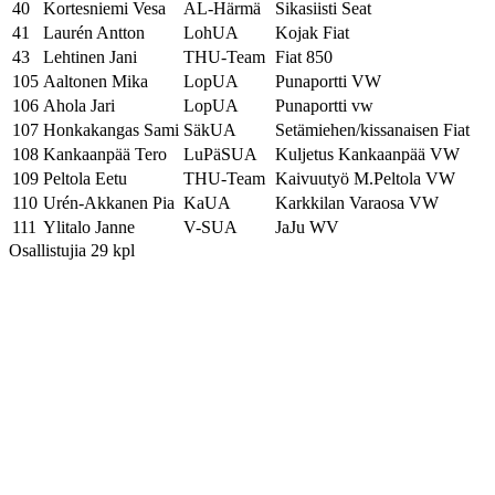
40
Kortesniemi Vesa
AL-Härmä
Sikasiisti Seat
41
Laurén Antton
LohUA
Kojak Fiat
43
Lehtinen Jani
THU-Team
Fiat 850
105
Aaltonen Mika
LopUA
Punaportti VW
106
Ahola Jari
LopUA
Punaportti vw
107
Honkakangas Sami
SäkUA
Setämiehen/kissanaisen Fiat
108
Kankaanpää Tero
LuPäSUA
Kuljetus Kankaanpää VW
109
Peltola Eetu
THU-Team
Kaivuutyö M.Peltola VW
110
Urén-Akkanen Pia
KaUA
Karkkilan Varaosa VW
111
Ylitalo Janne
V-SUA
JaJu WV
Osallistujia 29 kpl