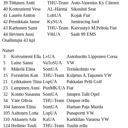
39
Tiittanen Antti
THU-Team
Auto-Vasenius Ky Citroen
40
Kortesniemi Vesa
AL-Härmä
Sikasiisti Seat
41
Laurén Antton
LohUA
Kojak Fiat
42
Pensikkala Janne
KySUA
Jamiracing ford
43
Karhunen Sami
THU-Team
Kaivuutyö M.Peltola Fiat
44
Järvinen Jussi
VihUA
Saab 99 EMS
Osallistujia 43 kpl
Naiset
3
Koivuniemi Ella
LvUA
Autohuolto Lipponen Corsa
5
Laine Sanni
VaToSUA
VW
9
Mäkelä Elina
SomUA
Teräskolmio vw
15
Forsström Kati
THU-Team
Kuljetus A.Taponen VW
21
Leikkainen Tiina
LopUA
Pakkalan Pelti Golf
23
Lampinen Anni
PunMK/UA
Fiat
32
Kontio Susanna
SomUA
Jampen Talli Opel
34
Väre Olivia
THU-Team
Ompun rellu
104
Jansson Elina
SomUA
Hartsan Paja Mazda
105
Aaltonen Lotta
LopUA
Punaportti VW
110
Akkanen Ada
KaUA
Karkkilan Varaosa VW
124
Heilimo Tuuli
THU-Team
Tuulin rellu