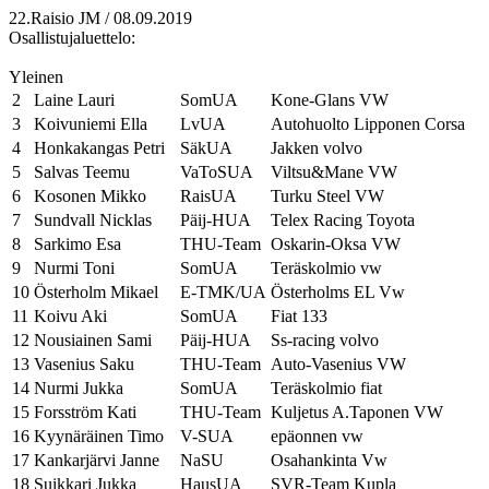
22.Raisio JM / 08.09.2019
Osallistujaluettelo:
Yleinen
2
Laine Lauri
SomUA
Kone-Glans VW
3
Koivuniemi Ella
LvUA
Autohuolto Lipponen Corsa
4
Honkakangas Petri
SäkUA
Jakken volvo
5
Salvas Teemu
VaToSUA
Viltsu&Mane VW
6
Kosonen Mikko
RaisUA
Turku Steel VW
7
Sundvall Nicklas
Päij-HUA
Telex Racing Toyota
8
Sarkimo Esa
THU-Team
Oskarin-Oksa VW
9
Nurmi Toni
SomUA
Teräskolmio vw
10
Österholm Mikael
E-TMK/UA
Österholms EL Vw
11
Koivu Aki
SomUA
Fiat 133
12
Nousiainen Sami
Päij-HUA
Ss-racing volvo
13
Vasenius Saku
THU-Team
Auto-Vasenius VW
14
Nurmi Jukka
SomUA
Teräskolmio fiat
15
Forsström Kati
THU-Team
Kuljetus A.Taponen VW
16
Kyynäräinen Timo
V-SUA
epäonnen vw
17
Kankarjärvi Janne
NaSU
Osahankinta Vw
18
Suikkari Jukka
HausUA
SVR-Team Kupla