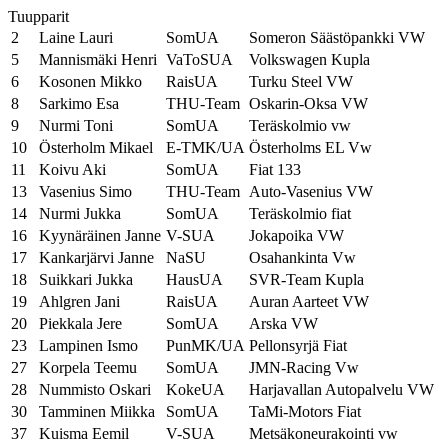
Tuupparit
2
Laine Lauri
SomUA
Someron Säästöpankki VW
5
Mannismäki Henri
VaToSUA
Volkswagen Kupla
6
Kosonen Mikko
RaisUA
Turku Steel VW
8
Sarkimo Esa
THU-Team
Oskarin-Oksa VW
9
Nurmi Toni
SomUA
Teräskolmio vw
10
Österholm Mikael
E-TMK/UA
Österholms EL Vw
11
Koivu Aki
SomUA
Fiat 133
13
Vasenius Simo
THU-Team
Auto-Vasenius VW
14
Nurmi Jukka
SomUA
Teräskolmio fiat
16
Kyynäräinen Janne
V-SUA
Jokapoika VW
17
Kankarjärvi Janne
NaSU
Osahankinta Vw
18
Suikkari Jukka
HausUA
SVR-Team Kupla
19
Ahlgren Jani
RaisUA
Auran Aarteet VW
20
Piekkala Jere
SomUA
Arska VW
23
Lampinen Ismo
PunMK/UA
Pellonsyrjä Fiat
27
Korpela Teemu
SomUA
JMN-Racing Vw
28
Nummisto Oskari
KokeUA
Harjavallan Autopalvelu VW
30
Tamminen Miikka
SomUA
TaMi-Motors Fiat
37
Kuisma Eemil
V-SUA
Metsäkoneurakointi vw