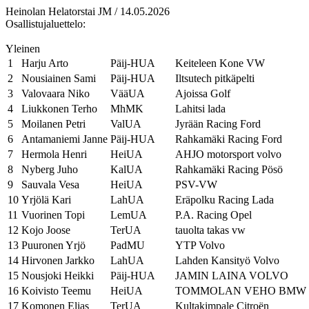
Heinolan Helatorstai JM / 14.05.2026
Osallistujaluettelo:
Yleinen
1
Harju Arto
Päij-HUA
Keiteleen Kone VW
2
Nousiainen Sami
Päij-HUA
Iltsutech pitkäpelti
3
Valovaara Niko
VääUA
Ajoissa Golf
4
Liukkonen Terho
MhMK
Lahitsi lada
5
Moilanen Petri
ValUA
Jyrään Racing Ford
6
Antamaniemi Janne
Päij-HUA
Rahkamäki Racing Ford
7
Hermola Henri
HeiUA
AHJO motorsport volvo
8
Nyberg Juho
KalUA
Rahkamäki Racing Pösö
9
Sauvala Vesa
HeiUA
PSV-VW
10
Yrjölä Kari
LahUA
Eräpolku Racing Lada
11
Vuorinen Topi
LemUA
P.A. Racing Opel
12
Kojo Joose
TerUA
tauolta takas vw
13
Puuronen Yrjö
PadMU
YTP Volvo
14
Hirvonen Jarkko
LahUA
Lahden Kansityö Volvo
15
Nousjoki Heikki
Päij-HUA
JAMIN LAINA VOLVO
16
Koivisto Teemu
HeiUA
TOMMOLAN VEHO BMW
17
Komonen Elias
TerUA
Kultakimpale Citroën