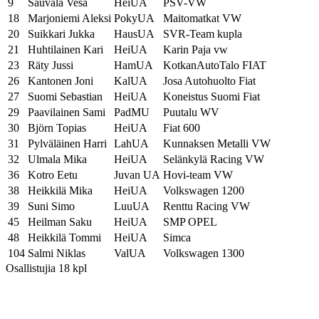
9
Sauvala Vesa
HeiUA
PSV-VW
18
Marjoniemi Aleksi
PokyUA
Maitomatkat VW
20
Suikkari Jukka
HausUA
SVR-Team kupla
21
Huhtilainen Kari
HeiUA
Karin Paja vw
23
Räty Jussi
HamUA
KotkanAutoTalo FIAT
26
Kantonen Joni
KalUA
Josa Autohuolto Fiat
27
Suomi Sebastian
HeiUA
Koneistus Suomi Fiat
29
Paavilainen Sami
PadMU
Puutalu WV
30
Björn Topias
HeiUA
Fiat 600
31
Pylväläinen Harri
LahUA
Kunnaksen Metalli VW
32
Ulmala Mika
HeiUA
Selänkylä Racing VW
36
Kotro Eetu
Juvan UA
Hovi-team VW
38
Heikkilä Mika
HeiUA
Volkswagen 1200
39
Suni Simo
LuuUA
Renttu Racing VW
45
Heilman Saku
HeiUA
SMP OPEL
48
Heikkilä Tommi
HeiUA
Simca
104
Salmi Niklas
ValUA
Volkswagen 1300
Osallistujia 18 kpl