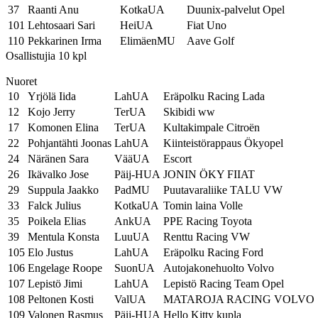
37
Raanti Anu
KotkaUA
Duunix-palvelut Opel
101
Lehtosaari Sari
HeiUA
Fiat Uno
110
Pekkarinen Irma
ElimäenMU
Aave Golf
Osallistujia 10 kpl
Nuoret
10
Yrjölä Iida
LahUA
Eräpolku Racing Lada
12
Kojo Jerry
TerUA
Skibidi ww
17
Komonen Elina
TerUA
Kultakimpale Citroën
22
Pohjantähti Joonas
LahUA
Kiinteistörappaus Ökyopel
24
Näränen Sara
VääUA
Escort
26
Ikävalko Jose
Päij-HUA
JONIN ÖKY FIIAT
29
Suppula Jaakko
PadMU
Puutavaraliike TALU VW
33
Falck Julius
KotkaUA
Tomin laina Volle
35
Poikela Elias
AnkUA
PPE Racing Toyota
39
Mentula Konsta
LuuUA
Renttu Racing VW
105
Elo Justus
LahUA
Eräpolku Racing Ford
106
Engelage Roope
SuonUA
Autojakonehuolto Volvo
107
Lepistö Jimi
LahUA
Lepistö Racing Team Opel
108
Peltonen Kosti
ValUA
MATAROJA RACING VOLVO
109
Valonen Rasmus
Päij-HUA
Hello Kitty kupla