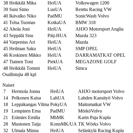
38
Heikkilä Mika
HeiUA
Volkswagen 1200
39
Suni Simo
LuuUA
Renttu Racing VW
40
Ikävalko Niko
PadMU
SonicWash Volvo
41
Tolsa Tuomas
KotkaUA
BMW 318
42
Ahola Joni
HeiUA
AHJO Motorsport Anglia
43
Seppälä Sisu
Päij-HUA
Mazda 323
44
Varpenius Ari
HeiUA
Mazda
45
Heilman Saku
HeiUA
SMP OPEL
46
Koskinen Mikko
HeiUA
DARRAMATKAT OPEL
47
Tiainen Toni
PiekUA
MEGAZONE GOLF
48
Heikkilä Tommi
HeiUA
Simca
Osallistujia 48 kpl
Naiset
7
Hermola Jonna
HeiUA
AHJO motorsport Volvo
14
Pelkonen Kaisa
LahUA
Lahden Kansityö Volvo
18
Leppäkangas Vilma
PokyUA
Maitomatkat VW
19
Lempinen Erna
PadMU
MörköVolvo
21
Erämies Emilia
MhMK
Karin Paja Kupla
28
Mustonen Taija
KonnMK/UA
TK Wörks Volvo
32
Ulmala Minna
HeiUA
Selänkylä Racing Kupla