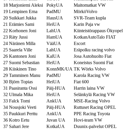
18
Marjoniemi Aleksi
PokyUA
Maitomatkat VW
19
Lempinen Erna
PadMU
MörköVolvo
20
Suikkari Jukka
HausUA
SVR-Team kupla
21
Erämies Sami
HeiUA
Karin Paja vw
22
Korhonen Joni
LahUA
Kiinteistörappaus Ökyopel
23
Räty Jussi
HamUA
KotkanAutoTalo FIAT
24
Näränen Milla
VääUA
Escort
25
Saarela Ville
LahUA
Eräpolku racing volvo
26
Kantonen Joni
KalUA
Josa Autohuolto Fiat
27
Suomi Sebastian
HeiUA
Koneistus Suomi Fiat
28
Kiiskinen Tino
KonnMK/UA
TK Wörks Volvo
29
Tamminen Manu
PadMU
Karola Racing VW
30
Björn Topias
HeiUA
Fiat 600
31
Paasiranta Ossi
Päij-HUA
Harrin laina VW
32
Ulmala Mika
HeiUA
Selänkylä Racing VW
33
Falck Tomi
AnkUA
MSE-Racing Volvo
34
Nousjoki Veeti
Päij-HUA
Ruttuset Racing OPEL
35
Paukkuri Perttu
AnkUA
PPE Racing Toyota
36
Kotro Eetu
Juvan UA
Hovi-team VW
37
Sahari Jere
KotkaUA
Duunix-palvelut OPEL