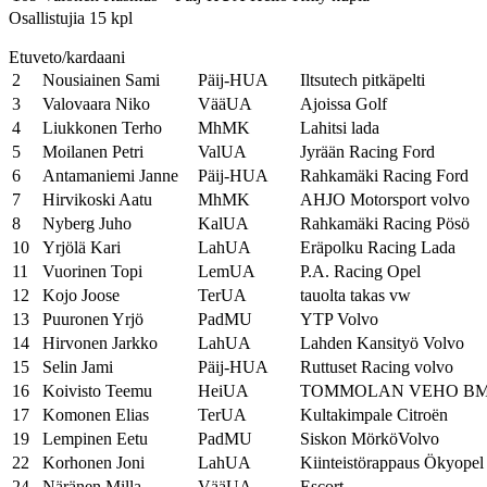
Osallistujia 15 kpl
Etuveto/kardaani
2
Nousiainen Sami
Päij-HUA
Iltsutech pitkäpelti
3
Valovaara Niko
VääUA
Ajoissa Golf
4
Liukkonen Terho
MhMK
Lahitsi lada
5
Moilanen Petri
ValUA
Jyrään Racing Ford
6
Antamaniemi Janne
Päij-HUA
Rahkamäki Racing Ford
7
Hirvikoski Aatu
MhMK
AHJO Motorsport volvo
8
Nyberg Juho
KalUA
Rahkamäki Racing Pösö
10
Yrjölä Kari
LahUA
Eräpolku Racing Lada
11
Vuorinen Topi
LemUA
P.A. Racing Opel
12
Kojo Joose
TerUA
tauolta takas vw
13
Puuronen Yrjö
PadMU
YTP Volvo
14
Hirvonen Jarkko
LahUA
Lahden Kansityö Volvo
15
Selin Jami
Päij-HUA
Ruttuset Racing volvo
16
Koivisto Teemu
HeiUA
TOMMOLAN VEHO B
17
Komonen Elias
TerUA
Kultakimpale Citroën
19
Lempinen Eetu
PadMU
Siskon MörköVolvo
22
Korhonen Joni
LahUA
Kiinteistörappaus Ökyopel
24
Näränen Milla
VääUA
Escort