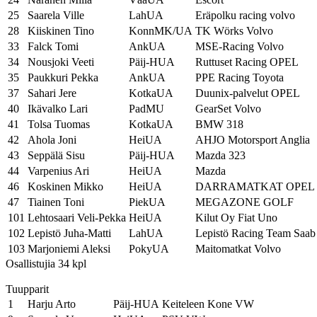
25
Saarela Ville
LahUA
Eräpolku racing volvo
28
Kiiskinen Tino
KonnMK/UA
TK Wörks Volvo
33
Falck Tomi
AnkUA
MSE-Racing Volvo
34
Nousjoki Veeti
Päij-HUA
Ruttuset Racing OPEL
35
Paukkuri Pekka
AnkUA
PPE Racing Toyota
37
Sahari Jere
KotkaUA
Duunix-palvelut OPEL
40
Ikävalko Lari
PadMU
GearSet Volvo
41
Tolsa Tuomas
KotkaUA
BMW 318
42
Ahola Joni
HeiUA
AHJO Motorsport Anglia
43
Seppälä Sisu
Päij-HUA
Mazda 323
44
Varpenius Ari
HeiUA
Mazda
46
Koskinen Mikko
HeiUA
DARRAMATKAT OPEL
47
Tiainen Toni
PiekUA
MEGAZONE GOLF
101
Lehtosaari Veli-Pekka
HeiUA
Kilut Oy Fiat Uno
102
Lepistö Juha-Matti
LahUA
Lepistö Racing Team Saab
103
Marjoniemi Aleksi
PokyUA
Maitomatkat Volvo
Osallistujia 34 kpl
Tuupparit
1
Harju Arto
Päij-HUA
Keiteleen Kone VW