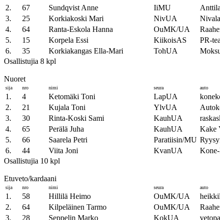
2.
67
Sundqvist Anne
IiMU
Anttil
3.
25
Korkiakoski Mari
NivUA
Nivala
4.
64
Ranta-Eskola Hanna
OuMK/UA
Raahe
5.
15
Korpela Essi
KiikoisAS
PR-tea
6.
35
Korkiakangas Ella-Mari
TohUA
Moks
Osallistujia 8 kpl
Nuoret
sija
nro
nimi
seura
auto
1.
4
Ketomäki Toni
LapUA
konek
2.
21
Kujala Toni
YlvUA
Autok
3.
30
Rinta-Koski Sami
KauhUA
raska
4.
65
Perälä Juha
KauhUA
Kake
5.
66
Saarela Petri
Paratiisin/MU
Ryysy
6.
44
Viita Joni
KvanUA
Kone
Osallistujia 10 kpl
Etuveto/kardaani
sija
nro
nimi
seura
auto
1.
58
Hillilä Heimo
OuMK/UA
heikki
2.
64
Kilpeläinen Tarmo
OuMK/UA
Raahe
3.
28
Seppelin Marko
KokUA
vetop