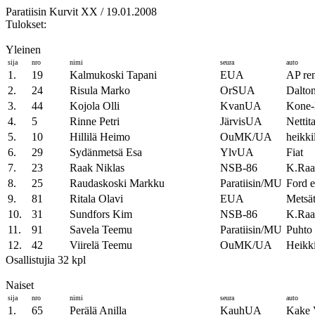
Paratiisin Kurvit XX / 19.01.2008
Tulokset:
Yleinen
sija
nro
nimi
seura
auto
1.
19
Kalmukoski Tapani
EUA
AP re
2.
24
Risula Marko
OrSUA
Dalto
3.
44
Kojola Olli
KvanUA
Kone
4.
5
Rinne Petri
JärvisUA
Nettita
5.
10
Hillilä Heimo
OuMK/UA
heikki
6.
29
Sydänmetsä Esa
YlvUA
Fiat
7.
23
Raak Niklas
NSB-86
K.Raa
8.
25
Raudaskoski Markku
Paratiisin/MU
Ford e
9.
81
Ritala Olavi
EUA
Metsä
10.
31
Sundfors Kim
NSB-86
K.Raa
11.
91
Savela Teemu
Paratiisin/MU
Puhto 
12.
42
Viirelä Teemu
OuMK/UA
Heikk
Osallistujia 32 kpl
Naiset
sija
nro
nimi
seura
auto
1.
65
Perälä Anilla
KauhUA
Kake