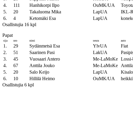
4.
111
Hanhikorpi Ilpo
OuMK/UA
Toyota
5.
20
Takaluoma Mika
LapUA
IKL-R
6.
4
Ketomäki Esa
LapUA
konek
Osallistujia 16 kpl
Papat
sija
nro
nimi
seura
auto
1.
29
Sydänmetsä Esa
YlvUA
Fiat
2.
51
Saarinen Pasi
LakUA
Pasipi
3.
45
Vuosaari Antero
Me-LaMoKe
Lossi-
4.
67
Anttila Jouko
Me-LaMoKe
Anttil
5.
20
Salo Keijo
LapUA
Kisal
6.
10
Hillilä Heimo
OuMK/UA
heikki
Osallistujia 6 kpl