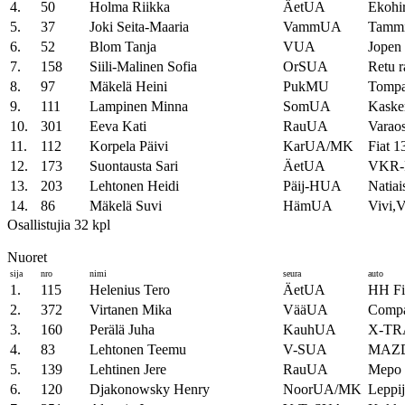
4.
50
Holma Riikka
ÄetUA
Ekohir
5.
37
Joki Seita-Maaria
VammUA
Tamm
6.
52
Blom Tanja
VUA
Jopen
7.
158
Siili-Malinen Sofia
OrSUA
Retu 
8.
97
Mäkelä Heini
PukMU
Tompa
9.
111
Lampinen Minna
SomUA
Kasken
10.
301
Eeva Kati
RauUA
Varao
11.
112
Korpela Päivi
KarUA/MK
Fiat 1
12.
173
Suontausta Sari
ÄetUA
VKR-
13.
203
Lehtonen Heidi
Päij-HUA
Natiai
14.
86
Mäkelä Suvi
HämUA
Vivi,V
Osallistujia 32 kpl
Nuoret
sija
nro
nimi
seura
auto
1.
115
Helenius Tero
ÄetUA
HH Fi
2.
372
Virtanen Mika
VääUA
Comp
3.
160
Perälä Juha
KauhUA
X-TRA
4.
83
Lehtonen Teemu
V-SUA
MAZD
5.
139
Lehtinen Jere
RauUA
Mepo 
6.
120
Djakonowsky Henry
NoorUA/MK
Leppi