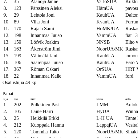
7.
351
Alanoja Janne
VaToSUA
Kukk
8.
123
Pärssinen Aleksi
HämUA
pavose
9.
29
Lehtola Joni
KauhUA
Dalto
10.
89
Viita Joni
KvanUA
Ferru
11.
170
Rajala Sami
HoMK/UA
Raska
12.
198
Innanmaa Juuso
VammUA
fiat 1
13.
159
Löfvik Joakim
NNSB
Elho 
14.
163
Åkerström Jimi
NoorUA/MK
Raska
15.
199
Välimäki Jani
KauhUA
jomon
16.
106
Saarenpää Juuso
KauhUA
Esso
17.
367
Röman Oskari
OrSUA
HRT
18.
22
Innanmaa Kalle
VammUA
ford
Osallistujia 49 kpl
Papat
sija
nro
nimi
seura
auto
1.
202
Pulkkinen Pasi
LMM
Autok
2.
105
Laine Harri
HyUA
Winh
3.
25
Heikkilä Erkki
L-H UA
Tante 
4.
212
Kuoppala Hannu
LappajUA
Vesira
5.
120
Tommila Taito
NoorUA/MK
Sinak