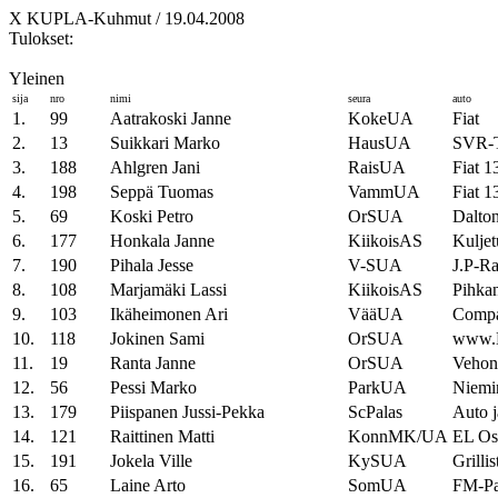
X KUPLA-Kuhmut / 19.04.2008
Tulokset:
Yleinen
sija
nro
nimi
seura
auto
1.
99
Aatrakoski Janne
KokeUA
Fiat
2.
13
Suikkari Marko
HausUA
SVR-T
3.
188
Ahlgren Jani
RaisUA
Fiat 1
4.
198
Seppä Tuomas
VammUA
Fiat 1
5.
69
Koski Petro
OrSUA
Dalton
6.
177
Honkala Janne
KiikoisAS
Kuljet
7.
190
Pihala Jesse
V-SUA
J.P-Ra
8.
108
Marjamäki Lassi
KiikoisAS
Pihkan
9.
103
Ikäheimonen Ari
VääUA
Comp
10.
118
Jokinen Sami
OrSUA
www.M
11.
19
Ranta Janne
OrSUA
Vehon
12.
56
Pessi Marko
ParkUA
Niemi
13.
179
Piispanen Jussi-Pekka
ScPalas
Auto 
14.
121
Raittinen Matti
KonnMK/UA
EL Osa
15.
191
Jokela Ville
KySUA
Grilli
16.
65
Laine Arto
SomUA
FM-Pal