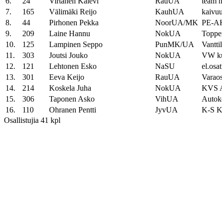
6.
24
Virtanen Kalevi
RauUA
team h
7.
165
Välimäki Reijo
KauhUA
kaivu
8.
44
Pirhonen Pekka
NoorUA/MK
PE-A
9.
209
Laine Hannu
NokUA
Toppe
10.
125
Lampinen Seppo
PunMK/UA
Vantti
11.
303
Joutsi Jouko
NokUA
VW k
12.
121
Lehtonen Esko
NaSU
el.osat
13.
301
Eeva Keijo
RauUA
Varao
14.
214
Koskela Juha
NokUA
KVS 
15.
306
Taponen Asko
VihUA
Autok
16.
110
Ohranen Pentti
JyvUA
K-S K
Osallistujia 41 kpl