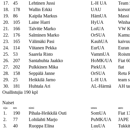
17.
45
Lehtinen Jussi
L-H UA
Team 
18.
178
Wallin Erkki
UAU
korson
19.
86
Kaipila Markus
HämUA
Massi 
20.
105
Laine Harri
HyUA
Winh
21.
166
Talvitie Marko
LoiUA
VW K
22.
176
Salminen Marko
OrSUA
Kamux
23.
165
Välimäki Pasi
KauhUA
kaivu
24.
114
Viitanen Pekka
EurUA
Euran 
25.
53
Saarela Risto
VammUA
Roism
26.
207
Santahuhta Jaakko
HoMK/UA
Fiat 6
27.
202
Pulkkinen Mika
PiekUA
fiat
28.
158
Seppälä Janne
OrSUA
Retu 
29.
25
Heikkilä Jarno
L-H UA
team s
30.
181
Huhtala Ari
AL-Härmä
AH ta
Osallistujia 190 kpl
Naiset
sija
nro
nimi
seura
auto
1.
190
Pihala-Heikkilä Outi
SomUA
Fiat 1
2.
77
Lohilahti Marjo
PuMK/UA
JAPE 
3.
40
Ruoppa Elina
LuuUA
Tukki