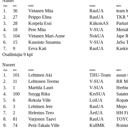
Naiset
sija
nro
nimi
seura
auto
1.
36
Virtanen Miia
RauUA
team h
2.
27
Peippo Elina
RauUA
TKR 
3.
28
Korpela Essi
KiikoisAS
Partu
4.
18
Pere Miia
V-SUA
Metsä
5.
104
Virtanen Mari-Anne
NokUA
Jape 
6.
15
Kuusisto Susanna
V-SUA
JaSu 
7.
9
Eeva Kati
RauUA
Kaski
Osallistujia 9 kpl
Nuoret
sija
nro
nimi
seura
auto
1.
101
Lehtinen Aki
THU-Team
assun 
2.
11
Lehtonen Teemu
V-SUA
RR M
3.
1
Marttila Lauri
V-SUA
Herbi
4.
100
Snygg Riku
KrsSUA
Satat
5.
6
Rekola Ville
LoiUA
Ropat
6.
3
Lehtinen Jere
RauUA
Mepo 
7.
2
Helenius Tero
ÄetUA
HH Fi
8.
81
Varjonen Taavi
RauUA
TOY
9.
74
Perä-Takala Ville
KullMK
Romut