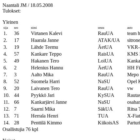
Naantali JM / 18.05.2008
Tulokset:
Yleinen
sija
nro
nimi
seura
auto
1.
36
Virtanen Kalevi
RauUA
team h
2.
17
Haarala Janne
ATAK/UA
sitron
3.
19
Lähde Teemu
ÄetUA
VKR-
4.
57
Kankare Teppo
RaisUA
KMS 
5.
49
Hakanen Tero
LoiUA
Kankar
6.
2
Helenius Hannu
ÄetUA
HH Fi
7.
3
Aalto Mika
RauUA
Mepo 
8.
52
Suomela Harri
NaSU
Opel 
9.
20
Laivanen Tero
RauUA
vw
10.
44
Pyykkö Jari
KySUA
Rauta
11.
66
Kankarjärvi Janne
NaSU
osaha
12.
7
Saarni Mika
SäkUA
Ritsa 
13.
71
Herrala Henri
TUA
X-Fiat
14.
28
Penttilä Kimmo
KiikoisAS
Partu
Osallistujia 76 kpl