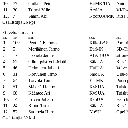
10.
77
Gullans Petri
HoMK/UA
Autom
11.
30
Törmä Ville
ÄetUA
VKR
12.
7
Saarni Aki
NoorUA/MK
Ritsa 
Osallistujia 26 kpl
Etuveto/kardaani
sija
nro
nimi
seura
auto
1.
109
Penttilä Kimmo
KiikoisAS
Partu
2.
5
Meriläinen Jarmo
EurMK
SD-Ti
3.
17
Haarala Janne
ATAK/UA
sitron
4.
62
Ollonqvist Veli-Matti
SäkUA
RitsaT
5.
46
Helminen Juhani
HuiUA
Volvo
6.
31
Koivunen Timo
SaloUA
Urakoi
7.
64
Toivola Tomi
EurMK
Puuse
8.
51
Mäkelä Heimo
KySUA
Tuisku
9.
68
Kääntee Ari
KySUA
Tuisk
10.
14
Loven Juhani
RauUA
team h
11.
24
Rinne Tomi
SäkUA
RitsaT
12.
52
Suomela Harri
NaSU
Opel 
Osallistujia 32 kpl