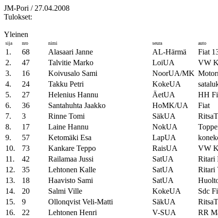
JM-Pori / 27.04.2008
Tulokset:
Yleinen
sija
nro
nimi
seura
auto
1.
68
Alasaari Janne
AL-Härmä
Fiat 1
2.
47
Talvitie Marko
LoiUA
VW K
3.
16
Koivusalo Sami
NoorUA/MK
Motor
4.
24
Takku Petri
KokeUA
satalu
5.
27
Helenius Hannu
ÄetUA
HH Fi
6.
36
Santahuhta Jaakko
HoMK/UA
Fiat
7.
3
Rinne Tomi
SäkUA
RitsaT
8.
17
Laine Hannu
NokUA
Toppe
9.
57
Ketomäki Esa
LapUA
konek
10.
73
Kankare Teppo
RaisUA
VW K
11.
42
Railamaa Jussi
SatUA
Ritari 
12.
35
Lehtonen Kalle
SatUA
Ritar
13.
18
Haavisto Sami
SatUA
Huolto
14.
20
Salmi Ville
KokeUA
Sdc Fi
15.
9
Ollonqvist Veli-Matti
SäkUA
RitsaT
16.
22
Lehtonen Henri
V-SUA
RR M