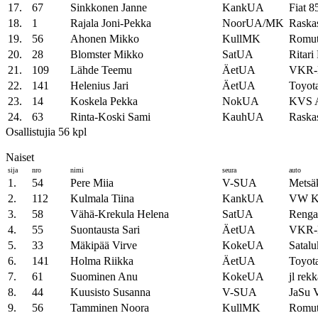
17.
67
Sinkkonen Janne
KankUA
Fiat 8
18.
1
Rajala Joni-Pekka
NoorUA/MK
Raska
19.
56
Ahonen Mikko
KullMK
Romut
20.
28
Blomster Mikko
SatUA
Ritari
21.
109
Lähde Teemu
ÄetUA
VKR-F
22.
141
Helenius Jari
ÄetUA
Toyota
23.
14
Koskela Pekka
NokUA
KVS 
24.
63
Rinta-Koski Sami
KauhUA
Raska
Osallistujia 56 kpl
Naiset
sija
nro
nimi
seura
auto
1.
54
Pere Miia
V-SUA
Metsä
2.
112
Kulmala Tiina
KankUA
VW K
3.
58
Vähä-Krekula Helena
SatUA
Renga
4.
55
Suontausta Sari
ÄetUA
VKR-
5.
33
Mäkipää Virve
KokeUA
Satalu
6.
141
Holma Riikka
ÄetUA
Toyota
7.
61
Suominen Anu
KokeUA
jl rek
8.
44
Kuusisto Susanna
V-SUA
JaSu
9.
56
Tamminen Noora
KullMK
Romut