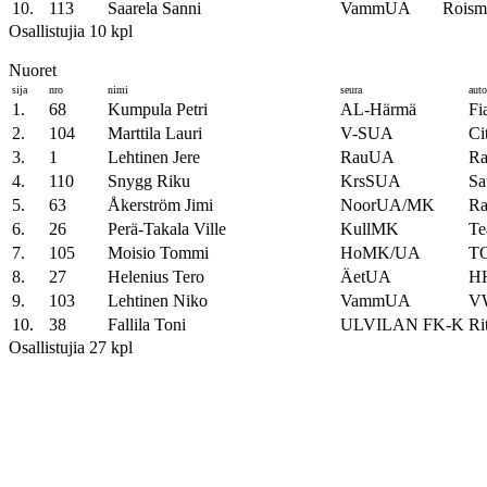
10.
113
Saarela Sanni
VammUA
Roism
Osallistujia 10 kpl
Nuoret
sija
nro
nimi
seura
auto
1.
68
Kumpula Petri
AL-Härmä
Fi
2.
104
Marttila Lauri
V-SUA
Ci
3.
1
Lehtinen Jere
RauUA
Ra
4.
110
Snygg Riku
KrsSUA
Sa
5.
63
Åkerström Jimi
NoorUA/MK
Ra
6.
26
Perä-Takala Ville
KullMK
Te
7.
105
Moisio Tommi
HoMK/UA
T
8.
27
Helenius Tero
ÄetUA
HH
9.
103
Lehtinen Niko
VammUA
V
10.
38
Fallila Toni
ULVILAN FK-K
Ri
Osallistujia 27 kpl