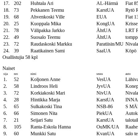
17.
202
Huhtala Ari
AL-Härmä
Fiat 8
18.
73
Pekkanen Teemu
KarstUA
Rytö 
19.
68
Ahvenkoski Ville
EUA
Fiat 1
20.
25
Kuoppala Mika
KongUA
Krisse
21.
78
Välipakka Jarkko
ÄhtUA
LRT F
22.
49
Suosalo Teemu
ÄhtUA
tomppa
23.
72
Raudaskoski Markku
Paratiisin/MU
Nivala
24.
39
Raatikainen Sami
SaaUA
Köpö 
Osallistujia 58 kpl
Naiset
sija
nro
nimi
seura
auto
1.
52
Koljonen Anne
VesUA
Lähiva
2.
58
Lindroos Heli
JyvUA
Kone
3.
72
Korkiakoski Mari
NivUA
Nival
4.
28
Hintikka Marja
KarstUA
INNA
5.
65
Sulkakoski Tina
NSB-86
S MÄK
6.
66
Simonen Nita
PiekUA
Autok
7.
21
Seijari Satu
KarstUA
talotai
8.
105
Ranta-Eskola Hanna
OuMK/UA
Raahen
9.
60
Munkki Satu
KvanUA
salo 