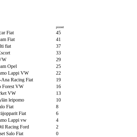
pisteet
ar Fiat
45
eam Fiat
41
ti fiat
37
scort
33
 VW
29
eam Opel
25
amo Lappi VW
22
-Ana Racing Fiat
19
o Forest VW
16
rket VW
13
ylän leipomo
10
alo Fiat
8
jopparit Fiat
6
amo Lappi vw
4
il Racing Ford
2
set Salo Fiat
0