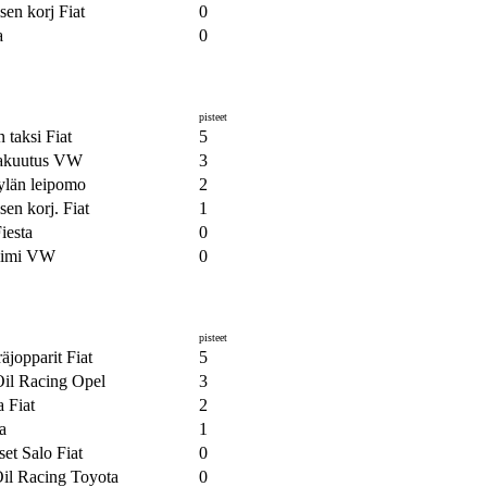
sen korj Fiat
0
a
0
pisteet
n taksi Fiat
5
akuutus VW
3
ylän leipomo
2
sen korj. Fiat
1
iesta
0
 tiimi VW
0
pisteet
jopparit Fiat
5
il Racing Opel
3
 Fiat
2
a
1
set Salo Fiat
0
il Racing Toyota
0