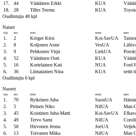
17.
44
Väätäinen Erkki
KUA
Väätäi
18.
28
Tilles Teemu
KUA
Toyot
Osallistujia 48 kpl
Naiset
sija
nro
nimi
seura
auto
1.
2
Kröger Kirsi
Koi-SavUA
Taisto
2.
8
Koljonen Anne
VesUA
Lähiv
3.
9
Pehkonen Virpi
LiekUA
Porok
4.
52
Väätäinen Outi
KUA
Väätäi
5.
16
Kortelainen Kati
NUA
Ford F
6.
36
Liimatainen Nina
KUA
seitti
Osallistujia 6 kpl
Nuoret
sija
nro
nimi
seura
auto
1.
70
Rytkönen Juha
SuonUA
Hämärä
2.
5
Pirinen Niko
NilUA
Man-O
3.
45
Koistinen Juha-Matti
Koi-SavUA
Efkava
4.
49
Tervo Sami
NilUA
Coroll
5.
50
Hirvonen Jenna
JoeUA
Veljek
6.
13
Toivanen Miika
NilUA
Man O