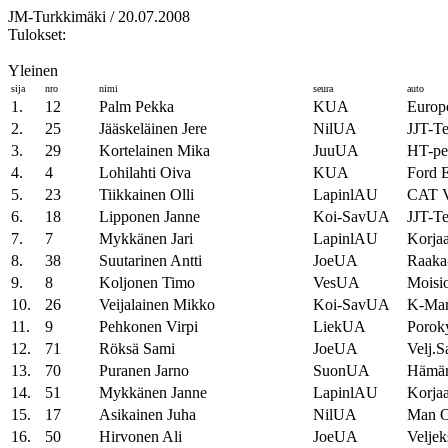
JM-Turkkimäki / 20.07.2008
Tulokset:
Yleinen
sija
nro
nimi
seura
auto
1.
12
Palm Pekka
KUA
Europc
2.
25
Jääskeläinen Jere
NilUA
JJT-T
3.
29
Kortelainen Mika
JuuUA
HT-pel
4.
4
Lohilahti Oiva
KUA
Ford E
5.
23
Tiikkainen Olli
LapinlAU
CAT
6.
18
Lipponen Janne
Koi-SavUA
JJT-T
7.
7
Mykkänen Jari
LapinlAU
Korja
8.
38
Suutarinen Antti
JoeUA
Raaka
9.
8
Koljonen Timo
VesUA
Moisi
10.
26
Veijalainen Mikko
Koi-SavUA
K-Ma
11.
9
Pehkonen Virpi
LiekUA
Porok
12.
71
Röksä Sami
JoeUA
Velj.S
13.
70
Puranen Jarno
SuonUA
Hämärä
14.
51
Mykkänen Janne
LapinlAU
Korja
15.
17
Asikainen Juha
NilUA
Man O
16.
50
Hirvonen Ali
JoeUA
Veljek