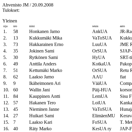
Ahvenisto JM / 20.09.2008
Tulokset:
Yleinen
sija
nro
nimi
seura
auto
1.
58
Honkanen Jarno
AnkUA
JR-Rac
2.
13
Kukkumäki Mika
VaToSUA
Kukk
3.
73
Hakkarainen Erno
LuuUA
JME R
4.
35
Jokinen Sami
OrSUA
SJAP
5.
30
Rytkönen Sami
HyUA
SRT-t
6.
49
Anttila Anders
KotkaUA
Pakopu
7.
51
Kettumäki Marko
OrSUA
Retu 
8.
62
Laakso Jarno
AAU
fiat
9.
9
Ikäheimonen Ari
VääUA
Comp
10.
60
Wallin Jani
Päij-HUA
korso
11.
84
Kauppinen Antti
LemUA
Sisu F
12.
57
Hakanen Tero
LoiUA
Kanka
13.
45
Nieminen Janne
VaToSUA
Hunaj
14.
27
Huikari Sami
ElimäenMU
Kerav
15.
7
Laakso Kari
FoSUA
T. Me
16.
40
Räty Marko
KesUA ry
JAP-F