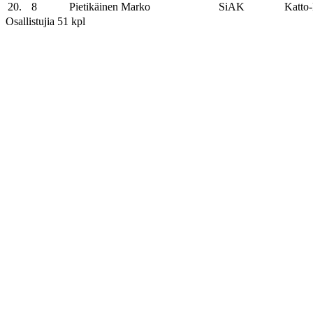
20.
8
Pietikäinen Marko
SiAK
Katto
Osallistujia 51 kpl