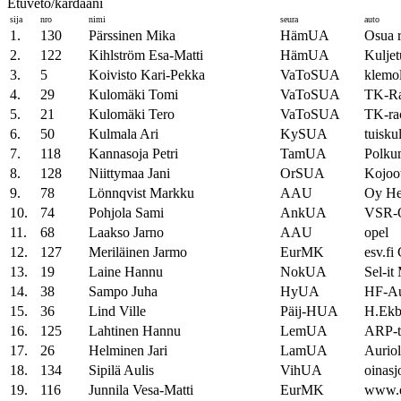
Etuveto/kardaani
sija
nro
nimi
seura
auto
1.
130
Pärssinen Mika
HämUA
Osua 
2.
122
Kihlström Esa-Matti
HämUA
Kulje
3.
5
Koivisto Kari-Pekka
VaToSUA
klemol
4.
29
Kulomäki Tomi
VaToSUA
TK-Ra
5.
21
Kulomäki Tero
VaToSUA
TK-ra
6.
50
Kulmala Ari
KySUA
tuisk
7.
118
Kannasoja Petri
TamUA
Polku
8.
128
Niittymaa Jani
OrSUA
Kojoot
9.
78
Lönnqvist Markku
AAU
Oy He
10.
74
Pohjola Sami
AnkUA
VSR-
11.
68
Laakso Jarno
AAU
opel
12.
127
Meriläinen Jarmo
EurMK
esv.fi 
13.
19
Laine Hannu
NokUA
Sel-it
14.
38
Sampo Juha
HyUA
HF-Au
15.
36
Lind Ville
Päij-HUA
H.Ekb
16.
125
Lahtinen Hannu
LemUA
ARP-t
17.
26
Helminen Jari
LamUA
Aurio
18.
134
Sipilä Aulis
VihUA
oinasj
19.
116
Junnila Vesa-Matti
EurMK
www.e