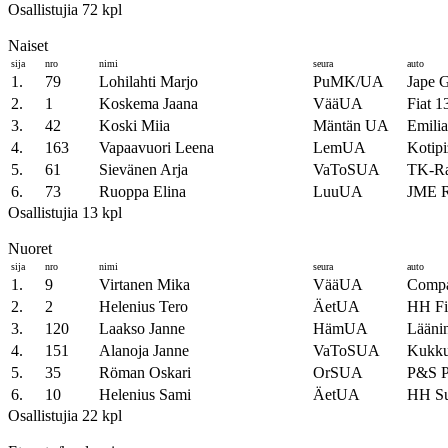
Osallistujia 72 kpl
Naiset
sija
nro
nimi
seura
auto
1.
79
Lohilahti Marjo
PuMK/UA
Jape 
2.
1
Koskema Jaana
VääUA
Fiat 1
3.
42
Koski Miia
Mäntän UA
Emilia
4.
163
Vapaavuori Leena
LemUA
Kotip
5.
61
Sievänen Arja
VaToSUA
TK-Ra
6.
73
Ruoppa Elina
LuuUA
JME R
Osallistujia 13 kpl
Nuoret
sija
nro
nimi
seura
auto
1.
9
Virtanen Mika
VääUA
Comp
2.
2
Helenius Tero
ÄetUA
HH Fi
3.
120
Laakso Janne
HämUA
Läänin
4.
151
Alanoja Janne
VaToSUA
Kukk
5.
35
Röman Oskari
OrSUA
P&S 
6.
10
Helenius Sami
ÄetUA
HH S
Osallistujia 22 kpl