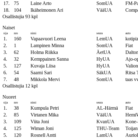
17.
75
Laine Arto
SomUA
FM-Pal
18.
104
Ikäheimonen Ari
VääUA
Comp
Osallistujia 93 kpl
Naiset
sija
nro
nimi
seura
auto
1.
160
Vapaavuori Leena
LemUA
kotipi
2.
1
Lampinen Minna
SomUA
Fiat
3.
62
Holma Riikka
ÄetUA
Dalton
4.
32
Kemppainen Sanna
HyUA
Ajo-o
5.
127
Kuvaja Liisa
HyUA
Valion
6.
54
Saarni Sari
SäkUA
Ritsa
7.
48
Mikkola Mervi
SomUA
taas 
Osallistujia 12 kpl
Nuoret
sija
nro
nimi
seura
auto
1.
38
Kumpula Petri
AL-Härmä
Fiat
2.
85
Virtanen Mika
VääUA
HemiW
3.
109
Viita Joni
KvanUA
Kone
4.
125
Wiman Joni
THU-Team
Toijan
5.
120
Rosnell Antti
LamUA
Aurio