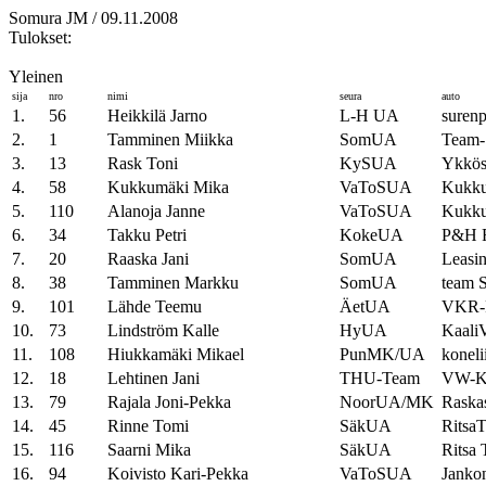
Somura JM / 09.11.2008
Tulokset:
Yleinen
sija
nro
nimi
seura
auto
1.
56
Heikkilä Jarno
L-H UA
surenp
2.
1
Tamminen Miikka
SomUA
Team-
3.
13
Rask Toni
KySUA
Ykkös
4.
58
Kukkumäki Mika
VaToSUA
Kukk
5.
110
Alanoja Janne
VaToSUA
Kukk
6.
34
Takku Petri
KokeUA
P&H 
7.
20
Raaska Jani
SomUA
Leasi
8.
38
Tamminen Markku
SomUA
team S
9.
101
Lähde Teemu
ÄetUA
VKR-
10.
73
Lindström Kalle
HyUA
Kaal
11.
108
Hiukkamäki Mikael
PunMK/UA
koneli
12.
18
Lehtinen Jani
THU-Team
VW-K
13.
79
Rajala Joni-Pekka
NoorUA/MK
Raska
14.
45
Rinne Tomi
SäkUA
RitsaT
15.
116
Saarni Mika
SäkUA
Ritsa 
16.
94
Koivisto Kari-Pekka
VaToSUA
Jankon