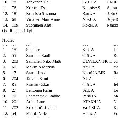
10.
78
Tenkanen Heli
L-H UA
EMIL
11.
76
Korpela Essi
KiikoisAS
Sussu 
12.
181
Kuusisto Susanna
RauUA
JaSu 
13.
68
Virtanen Mari-Anne
NokUA
Jape 
14.
109
Suominen Anu
KokeUA
kaakki
Osallistujia 21 kpl
Nuoret
sija
nro
nimi
seura
auto
1.
151
Suni Jere
SatUA
Hi
2.
55
Saarinen Sauli
OrSUA
Re
3.
203
Salminen Niko-Matti
ULVILAN FK-K
co
4.
60
Mäkitalo Markus
ÄetUA
mm
5.
17
Saarni Jussi
NoorUA/MK
Ra
6.
204
Talvitie Sami
AUA
ku
7.
85
Röman Oskari
OrSUA
Je
8.
27
Lehtonen Rami
SatUA
Le
9.
70
Lähteenmäki Jaakko
ParkUA
Mo
10.
201
Aulin Lauri
ATAK/UA
Ni
11.
202
Kukkumäki Janne
VaToSUA
K
12.
54
Mattila Ville
HämUA
Fi