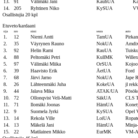
13.
91
Välimäki Jani
KauhUA
Ka
14.
205
Ryhtinen Niko
KySUA
V
Osallistujia 20 kpl
Etuveto/kardaani
sija
nro
nimi
seura
auto
1.
12
Niemi Antti
TamUA
Pirka
2.
35
Väyrynen Rauno
NokUA
Amdix
3.
92
Helin Rami
RauUA
Tuisk
4.
88
Peltomäki Petri
KullMK
Willer
5.
97
Välimäki Miika
OrSUA
Kojoo
6.
39
Haavisto Erik
ÄetUA
Ford
7.
68
Järvi Jarno
NokUA
Jape R
8.
26
Lähteenmäki Juha
KokeUA
jl rek
9.
44
Jalava Mika
ATAK/UA
Pösök
10.
72
Ollonqvist Veli-Matti
SäkUA
CLS T
11.
71
Ilomäki Joonas
HämUA
Konety
12.
9
Suomela Jyrki
KySUA
Opel V
13.
14
Rekola Ville
LoiUA
Ropat
14.
13
Mäkelä Jani
HämUA
Minja-
15.
22
Matilainen Mikko
EurMK
VM-Au