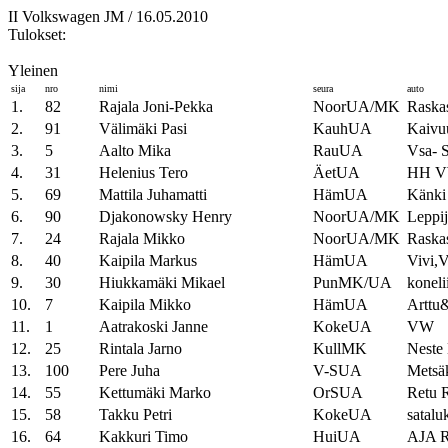
II Volkswagen JM / 16.05.2010
Tulokset:
Yleinen
sija
nro
nimi
seura
auto
1.
82
Rajala Joni-Pekka
NoorUA/MK
Raska
2.
91
Välimäki Pasi
KauhUA
Kaivu
3.
5
Aalto Mika
RauUA
Vsa- S
4.
31
Helenius Tero
ÄetUA
HH 
5.
69
Mattila Juhamatti
HämUA
Känki
6.
90
Djakonowsky Henry
NoorUA/MK
Leppij
7.
24
Rajala Mikko
NoorUA/MK
Raskas
8.
40
Kaipila Markus
HämUA
Vivi,
9.
30
Hiukkamäki Mikael
PunMK/UA
konel
10.
7
Kaipila Mikko
HämUA
Arttu
11.
1
Aatrakoski Janne
KokeUA
VW
12.
25
Rintala Jarno
KullMK
Neste
13.
100
Pere Juha
V-SUA
Metsä
14.
55
Kettumäki Marko
OrSUA
Retu R
15.
58
Takku Petri
KokeUA
satalu
16.
64
Kakkuri Timo
HuiUA
AJA R