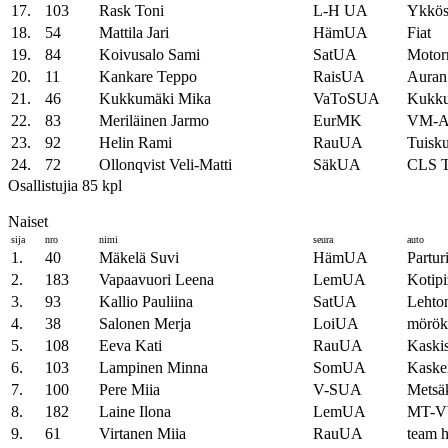
17.
103
Rask Toni
L-H UA
Ykkös
18.
54
Mattila Jari
HämUA
Fiat
19.
84
Koivusalo Sami
SatUA
Motor
20.
11
Kankare Teppo
RaisUA
Auran
21.
46
Kukkumäki Mika
VaToSUA
Kukk
22.
83
Meriläinen Jarmo
EurMK
VM-Au
23.
92
Helin Rami
RauUA
Tuisk
24.
72
Ollonqvist Veli-Matti
SäkUA
CLS T
Osallistujia 85 kpl
Naiset
sija
nro
nimi
seura
auto
1.
40
Mäkelä Suvi
HämUA
Partu
2.
183
Vapaavuori Leena
LemUA
Kotip
3.
93
Kallio Pauliina
SatUA
Lehto
4.
38
Salonen Merja
LoiUA
mörök
5.
108
Eeva Kati
RauUA
Kaski
6.
103
Lampinen Minna
SomUA
Kasken
7.
100
Pere Miia
V-SUA
Metsä
8.
182
Laine Ilona
LemUA
MT-
9.
61
Virtanen Miia
RauUA
team h