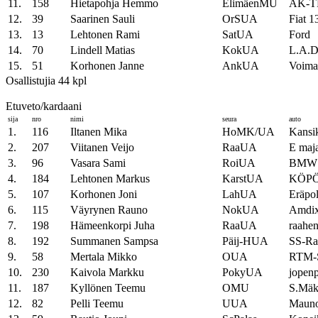
11.
158
Hietapohja Hemmo
ElimäenMU
AK-
12.
39
Saarinen Sauli
OrSUA
Fiat 1
13.
13
Lehtonen Rami
SatUA
Ford
14.
70
Lindell Matias
KokUA
L.A.D
15.
51
Korhonen Janne
AnkUA
Voima
Osallistujia 44 kpl
Etuveto/kardaani
sija
nro
nimi
seura
auto
1.
116
Iltanen Mika
HoMK/UA
Kansi
2.
207
Viitanen Veijo
RaaUA
E maj
3.
96
Vasara Sami
RoiUA
BMW 
4.
184
Lehtonen Markus
KarstUA
KÖPÖ 
5.
107
Korhonen Joni
LahUA
Eräpo
6.
115
Väyrynen Rauno
NokUA
Amdix
7.
198
Hämeenkorpi Juha
RaaUA
raahe
8.
192
Summanen Sampsa
Päij-HUA
SS-Rac
9.
58
Mertala Mikko
OUA
RTM
10.
230
Kaivola Markku
PokyUA
jopenp
11.
187
Kyllönen Teemu
OMU
S.Mäk
12.
82
Pelli Teemu
UUA
Maun