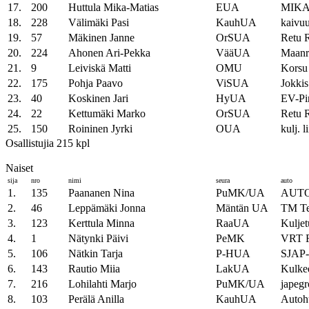
17.
200
Huttula Mika-Matias
EUA
MIKA
18.
228
Välimäki Pasi
KauhUA
kaivu
19.
57
Mäkinen Janne
OrSUA
Retu R
20.
224
Ahonen Ari-Pekka
VääUA
Maanr
21.
9
Leiviskä Matti
OMU
Korsu
22.
175
Pohja Paavo
ViSUA
Jokkis
23.
40
Koskinen Jari
HyUA
EV-Pin
24.
22
Kettumäki Marko
OrSUA
Retu R
25.
150
Roininen Jyrki
OUA
kulj. 
Osallistujia 215 kpl
Naiset
sija
nro
nimi
seura
auto
1.
135
Paananen Nina
PuMK/UA
AUTO
2.
46
Leppämäki Jonna
Mäntän UA
TM Te
3.
123
Kerttula Minna
RaaUA
Kuljet
4.
1
Nätynki Päivi
PeMK
VRT F
5.
106
Nätkin Tarja
P-HUA
SJAP
6.
143
Rautio Miia
LakUA
Kulkee
7.
216
Lohilahti Marjo
PuMK/UA
japegr
8.
103
Perälä Anilla
KauhUA
Autohu