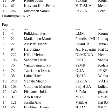
13.
59
Rautio Jouni
ScPalas
Konei
14.
42
Koivisto Kari-Pekka
VaToSUA
klemol
15.
247
Mustonen Samuli
LakUA
Ford E
Osallistujia 102 kpl
Papat
sija
nro
nimi
seura
auto
1.
4
Pulkkinen Pasi
LMM
Konnek
2.
21
Matikainen Martti
Paratiisin/MU
Lomapa
3.
22
Alasaari Juhani
KvanUA
Trala 
4.
94
Härö Eino
AL-Napapiiri
Fiat 1
5.
222
Hillilä Heimo
OuMK/UA
Heikki
6.
106
Sandelin Harri
UuUA
vähälä
7.
76
Vaattovaara Orvo
PeMK
Kolari
8.
73
Tauriainen Osmo
OUA
JYRP
9.
35
Laine Harri
HyUA
Winha
10.
240
Vähälä Mauno
LakUA
VÄHÄ
11.
168
Vuorinen Markku
Päij-HUA
kulje
12.
140
Piispanen Jukka
ScPalas
pizzeri
13.
97
Aro Kaarlo
YUA
Reväs 
14.
121
Jussila Ahti
VääUA
fiat 8
15.
40
Koskinen Jarmo
HyUA
EV-Pin