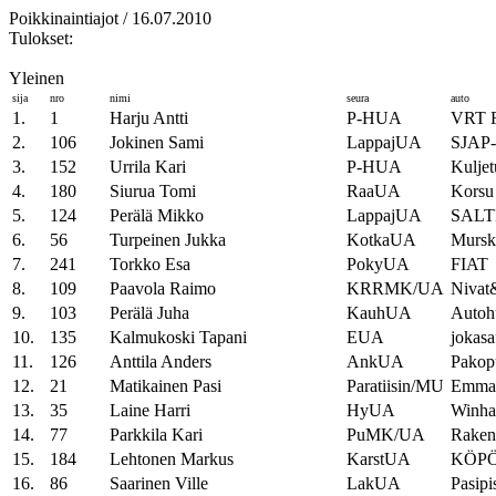
Poikkinaintiajot / 16.07.2010
Tulokset:
Yleinen
sija
nro
nimi
seura
auto
1.
1
Harju Antti
P-HUA
VRT F
2.
106
Jokinen Sami
LappajUA
SJAP-
3.
152
Urrila Kari
P-HUA
Kuljet
4.
180
Siurua Tomi
RaaUA
Korsu 
5.
124
Perälä Mikko
LappajUA
SALTE
6.
56
Turpeinen Jukka
KotkaUA
Mursk
7.
241
Torkko Esa
PokyUA
FIAT
8.
109
Paavola Raimo
KRRMK/UA
Nivat&
9.
103
Perälä Juha
KauhUA
Autohu
10.
135
Kalmukoski Tapani
EUA
jokasaf
11.
126
Anttila Anders
AnkUA
Pakopu
12.
21
Matikainen Pasi
Paratiisin/MU
Emma 
13.
35
Laine Harri
HyUA
Winha
14.
77
Parkkila Kari
PuMK/UA
Rakenn
15.
184
Lehtonen Markus
KarstUA
KÖPÖ 
16.
86
Saarinen Ville
LakUA
Pasipi