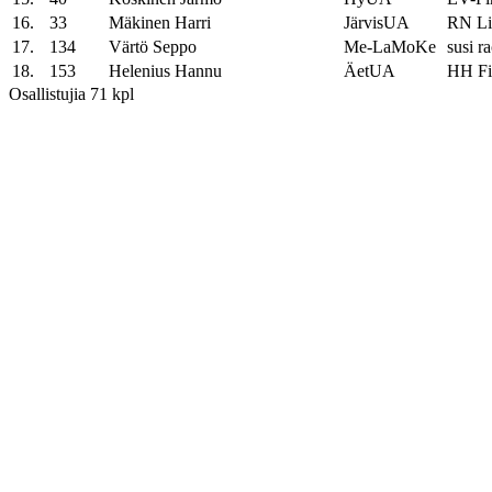
16.
33
Mäkinen Harri
JärvisUA
RN Li
17.
134
Värtö Seppo
Me-LaMoKe
susi r
18.
153
Helenius Hannu
ÄetUA
HH Fi
Osallistujia 71 kpl