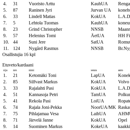
4.
31
Vuoristo Arttu
KauhUA
Rengas
5.
87
Raninen Jyri
Jurvan UA
konehu
6.
33
Lindell Matias
KokUA
L.A.D
7.
5
Lehtola Tuomas
KauhUA
koneur
8.
23
Grind Christopher
NNSB
Maanr
9.
57
Helenius Tomi
ÄetUA
HH Fi
10.
44
Suni Jere
SatUA
Romut
11.
124
Nygård Rasmus
NNSB
Br.Ny
Osallistujia 16 kpl
Etuveto/kardaani
sija
nro
nimi
seura
auto
1.
21
Ketomäki Toni
LapUA
Konek
2.
85
Silfvast Markus
KokUA
Volvo
3.
33
Rajalahti Pasi
KokUA
L.A.D.
4.
51
Kannasoja Petri
TamUA
Polku
5.
41
Rekola Pasi
LoiUA
Ropat
6.
74
Rajala Joni-Pekka
NoorUA/MK
Raska
7.
75
Pihlajamaa Vesa
LaihUA
AHM
8.
71
Järvelä Janne
KokUA
Opel
9.
14
Suominen Markus
KokeUA
kaakki