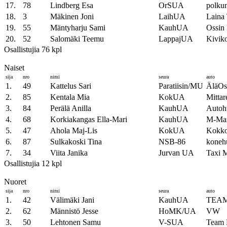
17.
78
Lindberg Esa
OrSUA
polku
18.
3
Mäkinen Joni
LaihUA
Laina
19.
55
Mäntyharju Sami
KauhUA
Ossin 
20.
52
Salomäki Teemu
LappajUA
Kivik
Osallistujia 76 kpl
Naiset
sija
nro
nimi
seura
auto
1.
49
Kattelus Sari
Paratiisin/MU
ÄläOs
2.
85
Kentala Mia
KokUA
Mittar
3.
84
Perälä Anilla
KauhUA
Autoh
4.
68
Korkiakangas Ella-Mari
KauhUA
M-Mark
5.
47
Ahola Maj-Lis
KokUA
Kokkol
6.
87
Sulkakoski Tina
NSB-86
konehu
7.
34
Viita Janika
Jurvan UA
Taxi 
Osallistujia 12 kpl
Nuoret
sija
nro
nimi
seura
auto
1.
42
Välimäki Jani
KauhUA
TEAM
2.
62
Männistö Jesse
HoMK/UA
VW
3.
50
Lehtonen Samu
V-SUA
Team 