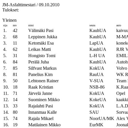
JM-Asfalttimestari / 09.10.2010
Tulokset:
Yleinen
sija
nro
nimi
seura
auto
1.
42
Välimäki Pasi
KauhUA
kaivuu
2.
68
Leppinen Jukka
KauhUA
M-MA
3.
11
Ketomäki Esa
LapUA
konek
4.
62
Leikas Matti
KauhUA
RJR 
5.
31
Hongisto Tomi
L-H UA
EMIL
6.
84
Perälä Juha
KauhUA
Autoh
7.
85
Silfvast Markus
KokUA
Volvo
8.
81
Panelius Kim
RauUA
WK Ra
9.
50
Lehtonen Rainer
V-SUA
Team 
10.
18
Raak Kristian
NSB-86
K.Raa
11.
71
Järvelä Janne
KokUA
Opel
12.
14
Suominen Mikko
KokeUA
kaakki
13.
33
Rajalahti Pasi
KokUA
L.A.D.
14.
80
Innanmaa Kalle
SAU
Sorva
15.
74
Rajala Mikael
NoorUA/MK
Alex 
16.
19
Matilainen Mikko
EurMK
Joona