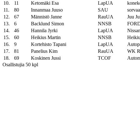
10.
11
Ketomäki Esa
LapUA
konek
11.
80
Innanmaa Juuso
SAU
sorva
12.
67
Männistö Janne
RauUA
Juu Ju
13.
6
Backlund Simon
NNSB
FOR
14.
46
Hannila Jyrki
LapUA
Nissa
15.
60
Heikius Martin
NNSB
Heiki
16.
9
Kortehisto Tapani
LapUA
Autop
17.
81
Panelius Kim
RauUA
WK Ra
18.
69
Koskinen Jussi
TCOF
Autom
Osallistujia 50 kpl