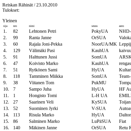
Reiskan Rähinät / 23.10.2010
Tulokset:
Yleinen
sija
nro
nimi
seura
auto
1.
82
Lehtonen Petri
PokyUA
NHD-t
2.
99
Ranta Janne
OrSUA
Valoka
3.
60
Rajala Joni-Pekka
NoorUA/MK
Leppi
4.
129
Välimäki Pasi
KauhUA
kaivu
5.
91
Halttunen Jussi
SomUA
ARSK
6.
47
Koivisto Marko
KauhUA
rengas
7.
51
Rytkönen Sami
HyUA
Kult
8.
118
Tamminen Miikka
SomUA
Team-
9.
38
Viitanen Tom
PukMU
Tompan
10.
7
Sampo Juha
HyUA
HF Au
11.
1
Hongisto Tomi
L-H UA
EMIL
12.
27
Saarinen Veli
KySUA
Toijan
13.
52
Suominen Jyrki
V-SUA
Autoa
14.
113
Risula Marko
HyUA
Dalton
15.
86
Salminen Marko
LuPäSUA
Fiat
16.
140
Mäkinen Janne
OrSUA
Retu 