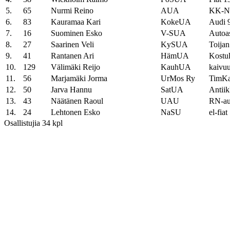
5.
65
Nurmi Reino
AUA
KK-Nu
6.
83
Kauramaa Kari
KokeUA
Audi 
7.
16
Suominen Esko
V-SUA
Autoa
8.
27
Saarinen Veli
KySUA
Toijan
9.
41
Rantanen Ari
HämUA
Kostu
10.
129
Välimäki Reijo
KauhUA
kaivu
11.
56
Marjamäki Jorma
UrMos Ry
TimKa
12.
50
Jarva Hannu
SatUA
Antiik
13.
43
Näätänen Raoul
UAU
RN-au
14.
24
Lehtonen Esko
NaSU
el-fiat
Osallistujia 34 kpl