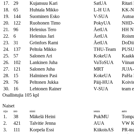
17.
29
Kujansuu Kari
SatUA
Ritar
18.
65
Huhtala Mikko
L-H UA
KK-Nu
19.
144
Suominen Esko
V-SUA
Autoa
20.
122
Ruohonen Timo
PokyUA
NHD-
21.
96
Helenius Tero
ÄetUA
HH N
22.
6
Helenius Jari
ÄetUA
Roism
23.
31
Grönfors Rami
ÄetUA
DoDii
24.
137
Peltola Mikko
THU-Team
PUSU
25.
57
Salonen Ari
KokeUA
Kaakk
26.
102
Lankinen Juha
VaToSUA
Viina
27.
121
Salonen Juha
MRT
JUJA
28.
15
Halminen Pasi
KokeUA
PaHa 
29.
76
Peltonen Jukka
Päij-HUA
Koivis
30.
16
Lehtonen Rainer
V-SUA
team e
Osallistujia 105 kpl
Naiset
sija
nro
nimi
seura
auto
1.
38
Mäkelä Heini
PukMU
Tompan
2.
421
Talvitie Jenna
AUA
VW K
3.
111
Korpela Essi
KiikoisAS
PR-te