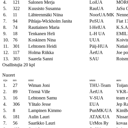
4.
121
Salonen Merja
LoiUA
MÖR
5.
322
Kuusisto Susanna
RauUA
JaSu 
6.
11
Lähteenmäki Niina
NoorUA/MK
Nenne
7.
94
Pihlaja-Wickholm Janita
PoSUA
Fiat 1
8.
74
Rautiainen Maria
I-HelUA
K.S.A
9.
18
Tenkanen Heli
L-H UA
EMIL
10.
76
Koskinen Nina
UUA
Koivis
11.
301
Lehtonen Heidi
Päij-HUA
Natiai
12.
117
Holma Riikka
ÄetUA
Joe po
13.
303
Saarela Sanni
SAU
Roism
Osallistujia 20 kpl
Nuoret
sija
nro
nimi
seura
auto
1.
27
Wiman Joni
THU-Team
Toijan
2.
89
Törmä Ville
ÄetUA
VKR-
3.
16
Lehtonen Samu
V-SUA
team e
4.
306
Ylitalo Jesse
EUA
Jep R
5.
8
Lampinen Kimmo
PunMK/UA
KimBe
6.
181
Aulin Lauri
ATAK/UA
Nissa
7.
56
Saarikko Lauri
UrMos Ry
kovaa 