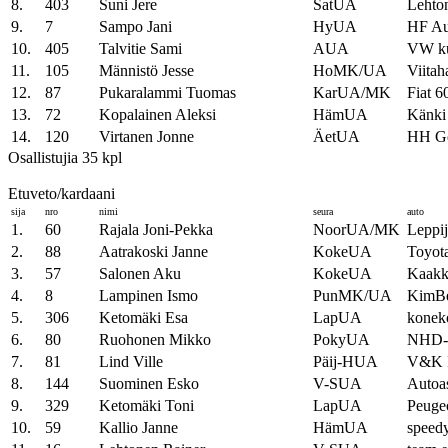
8.
403
Suni Jere
SatUA
Lehto
9.
7
Sampo Jani
HyUA
HF Au
10.
405
Talvitie Sami
AUA
VW k
11.
105
Männistö Jesse
HoMK/UA
Viita
12.
87
Pukaralammi Tuomas
KarUA/MK
Fiat 6
13.
72
Kopalainen Aleksi
HämUA
Känki
14.
120
Virtanen Jonne
ÄetUA
HH Go
Osallistujia 35 kpl
Etuveto/kardaani
sija
nro
nimi
seura
auto
1.
60
Rajala Joni-Pekka
NoorUA/MK
Leppi
2.
88
Aatrakoski Janne
KokeUA
Toyota
3.
57
Salonen Aku
KokeUA
Kaakk
4.
8
Lampinen Ismo
PunMK/UA
KimBe
5.
306
Ketomäki Esa
LapUA
konek
6.
80
Ruohonen Mikko
PokyUA
NHD-t
7.
81
Lind Ville
Päij-HUA
V&K R
8.
144
Suominen Esko
V-SUA
Autoa
9.
329
Ketomäki Toni
LapUA
Peuge
10.
59
Kallio Janne
HämUA
speedy