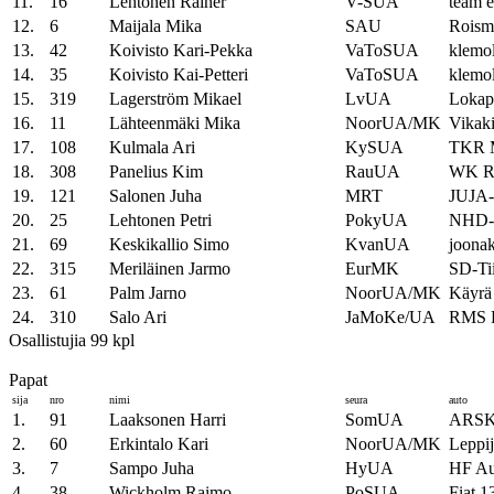
11.
16
Lehtonen Rainer
V-SUA
team e
12.
6
Maijala Mika
SAU
Roism
13.
42
Koivisto Kari-Pekka
VaToSUA
klemol
14.
35
Koivisto Kai-Petteri
VaToSUA
klemol
15.
319
Lagerström Mikael
LvUA
Lokap
16.
11
Lähteenmäki Mika
NoorUA/MK
Vikak
17.
108
Kulmala Ari
KySUA
TKR 
18.
308
Panelius Kim
RauUA
WK Ra
19.
121
Salonen Juha
MRT
JUJA
20.
25
Lehtonen Petri
PokyUA
NHD-t
21.
69
Keskikallio Simo
KvanUA
joona
22.
315
Meriläinen Jarmo
EurMK
SD-Ti
23.
61
Palm Jarno
NoorUA/MK
Käyr
24.
310
Salo Ari
JaMoKe/UA
RMS R
Osallistujia 99 kpl
Papat
sija
nro
nimi
seura
auto
1.
91
Laaksonen Harri
SomUA
ARSK
2.
60
Erkintalo Kari
NoorUA/MK
Leppi
3.
7
Sampo Juha
HyUA
HF Au
4.
38
Wickholm Raimo
PoSUA
Fiat 1