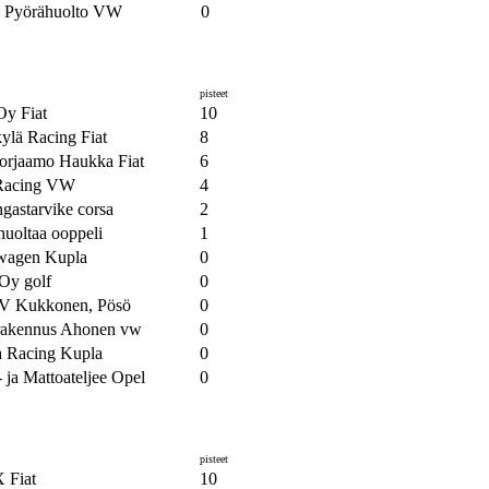
n Pyörähuolto VW
0
pisteet
Oy Fiat
10
ylä Racing Fiat
8
orjaamo Haukka Fiat
6
Racing VW
4
gastarvike corsa
2
uoltaa ooppeli
1
wagen Kupla
0
Oy golf
0
V Kukkonen, Pösö
0
akennus Ahonen vw
0
a Racing Kupla
0
 ja Mattoateljee Opel
0
pisteet
 Fiat
10