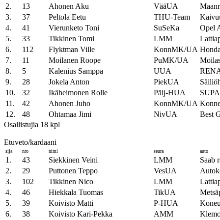
2.
13
Ahonen Aku
VääUA
Maanr
3.
37
Peltola Eetu
THU-Team
Kaivu
4.
41
Vierunketo Toni
SuSeKa
Opel A
5.
33
Tikkinen Tomi
LMM
Lattia
6.
112
Flyktman Ville
KonnMK/UA
Honda
7.
11
Moilanen Roope
PuMK/UA
Moilas
8.
5
Kalenius Samppa
UUA
REN
9.
28
Jokela Anton
PiekUA
Säiliö
10.
32
Ikäheimonen Rolle
Päij-HUA
SUP
11.
42
Ahonen Juho
KonnMK/UA
Konne
12.
48
Ohtamaa Jimi
NivUA
Best G
Osallistujia 18 kpl
Etuveto/kardaani
sija
nro
nimi
seura
auto
1.
43
Siekkinen Veini
LMM
Saab r
2.
29
Puttonen Teppo
VesUA
Autok
3.
102
Tikkinen Nico
LMM
Lattia
4.
46
Hiekkala Tuomas
TikUA
Metsä
5.
39
Koivisto Matti
P-HUA
Koneur
6.
38
Koivisto Kari-Pekka
AMM
Klemo