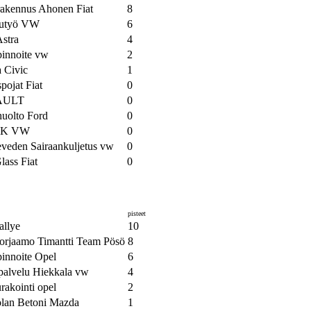
akennus Ahonen Fiat
8
utyö VW
6
stra
4
pinnoite vw
2
 Civic
1
pojat Fiat
0
AULT
0
huolto Ford
0
AK VW
0
veden Sairaankuljetus vw
0
lass Fiat
0
pisteet
allye
10
orjaamo Timantti Team Pösö
8
pinnoite Opel
6
palvelu Hiekkala vw
4
akointi opel
2
lan Betoni Mazda
1