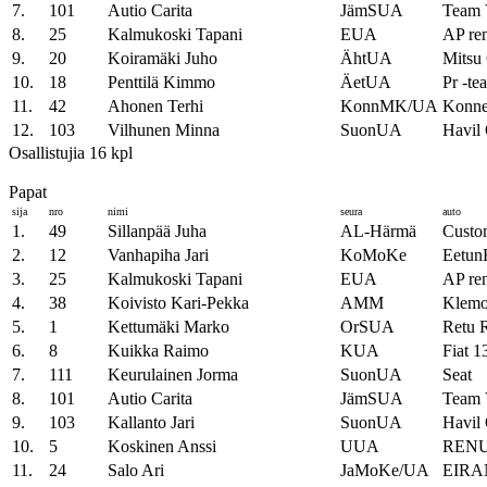
7.
101
Autio Carita
JämSUA
Team 
8.
25
Kalmukoski Tapani
EUA
AP ren
9.
20
Koiramäki Juho
ÄhtUA
Mitsu
10.
18
Penttilä Kimmo
ÄetUA
Pr -te
11.
42
Ahonen Terhi
KonnMK/UA
Konne
12.
103
Vilhunen Minna
SuonUA
Havil
Osallistujia 16 kpl
Papat
sija
nro
nimi
seura
auto
1.
49
Sillanpää Juha
AL-Härmä
Custo
2.
12
Vanhapiha Jari
KoMoKe
Eetun
3.
25
Kalmukoski Tapani
EUA
AP ren
4.
38
Koivisto Kari-Pekka
AMM
Klemo
5.
1
Kettumäki Marko
OrSUA
Retu 
6.
8
Kuikka Raimo
KUA
Fiat 1
7.
111
Keurulainen Jorma
SuonUA
Seat
8.
101
Autio Carita
JämSUA
Team 
9.
103
Kallanto Jari
SuonUA
Havil 
10.
5
Koskinen Anssi
UUA
RENU
11.
24
Salo Ari
JaMoKe/UA
EIRA