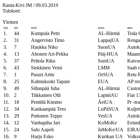
Ranta-Kivi JM / 09.03.2019
Tulokset:
Yleinen
sija
nro
nimi
seura
auto
1.
44
Kumpula Petri
AL-Härmä
Trala 
2.
31
Angervisto Timo
LappajUA
Rengas
3.
7
Haukka Niko
SuonUA
Autok
4.
13
Ahonen Ari-Pekka
Päij-HUA
Maanr
5.
37
Peltola Riku
SomUA
Kaivu
6.
43
Siekkinen Veini
LMM
Saab r
7.
1
Pasuri Arttu
OrSUA
Retu 
8.
25
Kalmukoski Tapani
EUA
AP ren
9.
49
Sillanpää Juha
AL-Härmä
Custo
10.
2
Tiikkainen Olli
LapinlAU
Fiat 1
11.
18
Penttilä Kimmo
ÄetUA
Pr -te
12.
34
Kankaanpää Tero
LuPäSUA
Kulje
13.
29
Puttonen Teppo
VesUA
Autok
14.
12
Vanhapiha Jari
KoMoKe
Eetun
15.
24
Salo Aapeli
JaMoKe/UA
EIRA
16.
9
Harju Esko
Kurikan UA
Volks