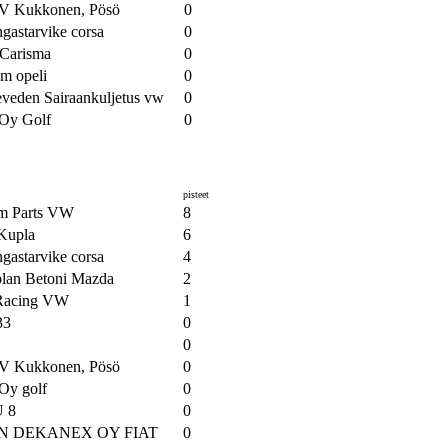
V Kukkonen, Pösö
0
gastarvike corsa
0
 Carisma
0
am opeli
0
veden Sairaankuljetus vw
0
 Oy Golf
0
pisteet
m Parts VW
8
Kupla
6
gastarvike corsa
4
lan Betoni Mazda
2
Racing VW
1
33
0
0
V Kukkonen, Pösö
0
Oy golf
0
 8
0
N DEKANEX OY FIAT
0