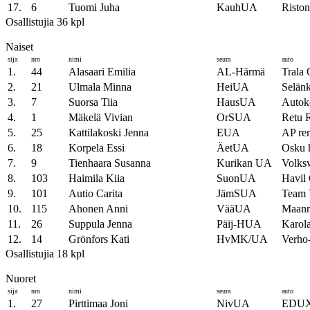
17.
6
Tuomi Juha
KauhUA
Risto
Osallistujia 36 kpl
Naiset
sija
nro
nimi
seura
auto
1.
44
Alasaari Emilia
AL-Härmä
Trala 
2.
21
Ulmala Minna
HeiUA
Selänk
3.
7
Suorsa Tiia
HausUA
Autok
4.
1
Mäkelä Vivian
OrSUA
Retu 
5.
25
Kattilakoski Jenna
EUA
AP ren
6.
18
Korpela Essi
ÄetUA
Osku h
7.
9
Tienhaara Susanna
Kurikan UA
Volks
8.
103
Haimila Kiia
SuonUA
Havil 
9.
101
Autio Carita
JämSUA
Team 
10.
115
Ahonen Anni
VääUA
Maanr
11.
26
Suppula Jenna
Päij-HUA
Karol
12.
14
Grönfors Kati
HvMK/UA
Verho-
Osallistujia 18 kpl
Nuoret
sija
nro
nimi
seura
auto
1.
27
Pirttimaa Joni
NivUA
EDUX