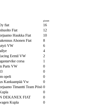
pisteet
Oy fiat
16
huolto Fiat
12
orjaamo Haukka Fiat
10
akennus Ahonen Fiat
8
utyö VW
6
allye
4
Racing Eemil VW
2
gastarvike corsa
1
m Parts VW
0
33
0
am opeli
0
tus Kankaanpää Vw
0
orjaamo Timantti Team Pösö
0
Kupla
0
N DEKANEX FIAT
0
wagen Kupla
0