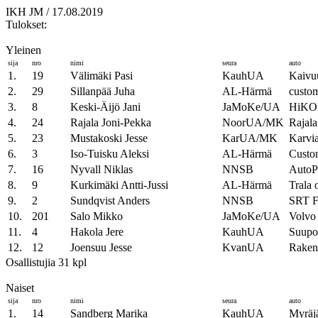
IKH JM / 17.08.2019
Tulokset:
Yleinen
sija
nro
nimi
seura
auto
1.
19
Välimäki Pasi
KauhUA
Kaivuu
2.
29
Sillanpää Juha
AL-Härmä
custo
3.
8
Keski-Äijö Jani
JaMoKe/UA
HiKO
4.
24
Rajala Joni-Pekka
NoorUA/MK
Rajala
5.
23
Mustakoski Jesse
KarUA/MK
Karvia
6.
3
Iso-Tuisku Aleksi
AL-Härmä
Custo
7.
16
Nyvall Niklas
NNSB
AutoPa
8.
9
Kurkimäki Antti-Jussi
AL-Härmä
Trala 
9.
2
Sundqvist Anders
NNSB
SRT F
10.
201
Salo Mikko
JaMoKe/UA
Volvo
11.
4
Hakola Jere
KauhUA
Suupo
12.
12
Joensuu Jesse
KvanUA
Raken
Osallistujia 31 kpl
Naiset
sija
nro
nimi
seura
auto
1.
14
Sandberg Marika
KauhUA
Myräj