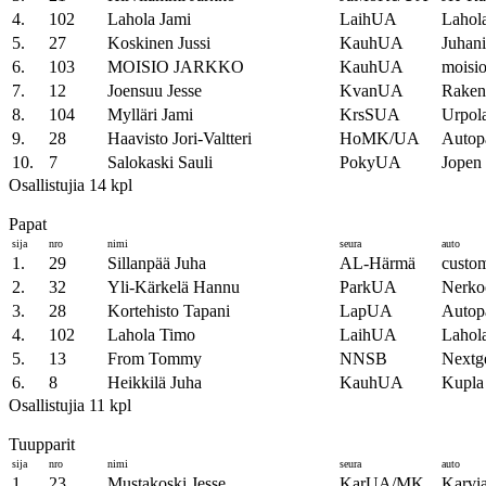
4.
102
Lahola Jami
LaihUA
Lahola
5.
27
Koskinen Jussi
KauhUA
Juhani
6.
103
MOISIO JARKKO
KauhUA
moisio
7.
12
Joensuu Jesse
KvanUA
Raken
8.
104
Mylläri Jami
KrsSUA
Urpol
9.
28
Haavisto Jori-Valtteri
HoMK/UA
Autop
10.
7
Salokaski Sauli
PokyUA
Jopen
Osallistujia 14 kpl
Papat
sija
nro
nimi
seura
auto
1.
29
Sillanpää Juha
AL-Härmä
custo
2.
32
Yli-Kärkelä Hannu
ParkUA
Nerko
3.
28
Kortehisto Tapani
LapUA
Autop
4.
102
Lahola Timo
LaihUA
Lahola
5.
13
From Tommy
NNSB
Nextge
6.
8
Heikkilä Juha
KauhUA
Kupla
Osallistujia 11 kpl
Tuupparit
sija
nro
nimi
seura
auto
1.
23
Mustakoski Jesse
KarUA/MK
Karvia