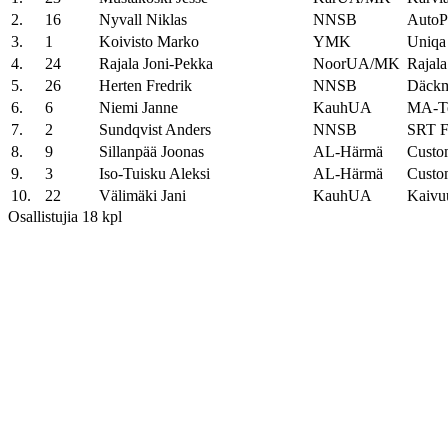
2.
16
Nyvall Niklas
NNSB
AutoPa
3.
1
Koivisto Marko
YMK
Uniqa 
4.
24
Rajala Joni-Pekka
NoorUA/MK
Rajala
5.
26
Herten Fredrik
NNSB
Däckm
6.
6
Niemi Janne
KauhUA
MA-Te
7.
2
Sundqvist Anders
NNSB
SRT F
8.
9
Sillanpää Joonas
AL-Härmä
Custom
9.
3
Iso-Tuisku Aleksi
AL-Härmä
Custo
10.
22
Välimäki Jani
KauhUA
Kaivuu
Osallistujia 18 kpl