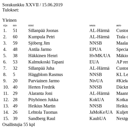
Sorakunkku XXVII / 15.06.2019
Tulokset:
Yleinen
sija
nro
nimi
seura
auto
1.
51
Sillanpää Joonas
AL-Härmä
Custom
2.
60
Kumpula Petri
AL-Härmä
Trala o
3.
59
Sjöberg Jim
NNSB
Maala
4.
48
Antila Jarmo
EPUA
Speci
5.
38
Häkkinen Henri
HvMK/UA
Mäkio
6.
53
Kalmukoski Tapani
EUA
AP ren
7.
32
Sillanpää Juha
AL-Härmä
Custom
8.
5
Häggblom Rasmus
NNSB
KL Le
9.
20
Parviainen Jarmo
NivUA
#Kiek
10.
40
Herten Fredrik
NNSB
Däckm
11.
29
Alaranta Joni
AL-Härmä
Maanr
12.
28
Pöyhönen Jukka
KokUA
Kotkam
13.
49
Heikius Martin
NNSB
Heiki
14.
26
Lehtola Tuomas
JaMoKe/UA
Kuljet
15.
39
Sandberg Raul
KauhUA
Nextge
Osallistujia 55 kpl