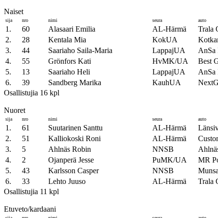
Naiset
sija
nro
nimi
seura
auto
1.
60
Alasaari Emilia
AL-Härmä
Trala 
2.
28
Kentala Mia
KokUA
Kotkam
3.
44
Saariaho Saila-Maria
LappajUA
AnSa
4.
55
Grönfors Kati
HvMK/UA
Best G
5.
13
Saariaho Heli
LappajUA
AnSa 
6.
39
Sandberg Marika
KauhUA
NextG
Osallistujia 16 kpl
Nuoret
sija
nro
nimi
seura
auto
1.
61
Suutarinen Santtu
AL-Härmä
Länsi
2.
51
Kalliokoski Roni
AL-Härmä
Custom
3.
5
Ahlnäs Robin
NNSB
Ahlnä
4.
2
Ojanperä Jesse
PuMK/UA
MR Po
5.
43
Karlsson Casper
NNSB
Munsal
6.
33
Lehto Juuso
AL-Härmä
Trala 
Osallistujia 11 kpl
Etuveto/kardaani
sija
nro
nimi
seura
auto