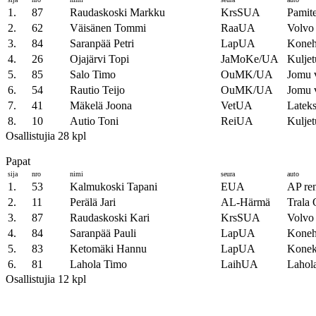
1.
87
Raudaskoski Markku
KrsSUA
Pamit
2.
62
Väisänen Tommi
RaaUA
Volvo
3.
84
Saranpää Petri
LapUA
Koneh
4.
26
Ojajärvi Topi
JaMoKe/UA
Kuljet
5.
85
Salo Timo
OuMK/UA
Jomu 
6.
54
Rautio Teijo
OuMK/UA
Jomu 
7.
41
Mäkelä Joona
VetUA
Latek
8.
10
Autio Toni
ReiUA
Kuljet
Osallistujia 28 kpl
Papat
sija
nro
nimi
seura
auto
1.
53
Kalmukoski Tapani
EUA
AP ren
2.
11
Perälä Jari
AL-Härmä
Trala 
3.
87
Raudaskoski Kari
KrsSUA
Volvo
4.
84
Saranpää Pauli
LapUA
Koneh
5.
83
Ketomäki Hannu
LapUA
Konek
6.
81
Lahola Timo
LaihUA
Lahola
Osallistujia 12 kpl