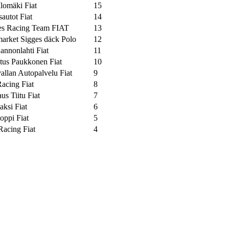
lomäki Fiat
15
autot Fiat
14
s Racing Team FIAT
13
arket Sigges däck Polo
12
nnonlahti Fiat
11
tus Paukkonen Fiat
10
allan Autopalvelu Fiat
9
acing Fiat
8
us Tiitu Fiat
7
aksi Fiat
6
oppi Fiat
5
acing Fiat
4