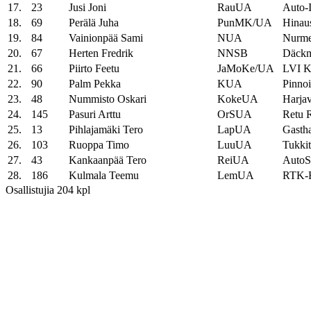
17.
23
Jusi Joni
RauUA
Auto-I
18.
69
Perälä Juha
PunMK/UA
Hinaus
19.
84
Vainionpää Sami
NUA
Nurme
20.
67
Herten Fredrik
NNSB
Däckm
21.
66
Piirto Feetu
JaMoKe/UA
LVI Ka
22.
90
Palm Pekka
KUA
Pinnoi
23.
48
Nummisto Oskari
KokeUA
Harjav
24.
145
Pasuri Arttu
OrSUA
Retu R
25.
13
Pihlajamäki Tero
LapUA
Gastha
26.
103
Ruoppa Timo
LuuUA
Tukkit
27.
43
Kankaanpää Tero
ReiUA
AutoS
28.
186
Kulmala Teemu
LemUA
RTK-R
Osallistujia 204 kpl