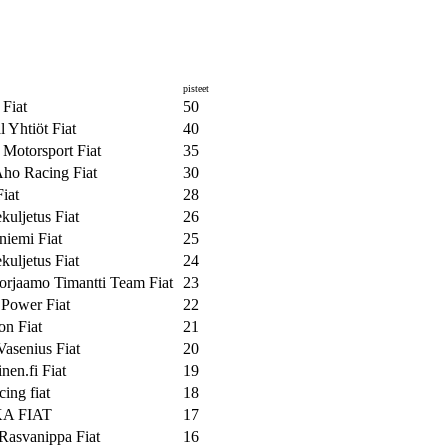
pisteet
 Fiat
50
l Yhtiöt Fiat
40
 Motorsport Fiat
35
Aho Racing Fiat
30
iat
28
uljetus Fiat
26
niemi Fiat
25
uljetus Fiat
24
orjaamo Timantti Team Fiat
23
 Power Fiat
22
on Fiat
21
asenius Fiat
20
inen.fi Fiat
19
ing fiat
18
A FIAT
17
Rasvanippa Fiat
16