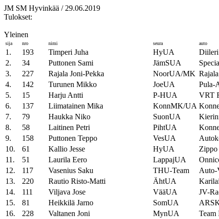
JM SM Hyvinkää / 29.06.2019
Tulokset:
Yleinen
sija
nro
nimi
seura
auto
1.
193
Timperi Juha
HyUA
Diileri
2.
34
Puttonen Sami
JämSUA
Specia
3.
227
Rajala Joni-Pekka
NoorUA/MK
Rajala
4.
142
Turunen Mikko
JoeUA
Pula-
5.
15
Harju Antti
P-HUA
VRT F
6.
137
Liimatainen Mika
KonnMK/UA
Konnek
7.
79
Haukka Niko
SuonUA
Kierin
8.
58
Laitinen Petri
PihtUA
Konnek
9.
158
Puttonen Teppo
VesUA
Autok
10.
61
Kallio Jesse
HyUA
Zippo
11.
51
Laurila Eero
LappajUA
Onnic
12.
117
Vasenius Saku
THU-Team
Auto-V
13.
220
Rautio Risto-Matti
ÄhtUA
Karila
14.
111
Viljava Jose
VääUA
JV-Rac
15.
81
Heikkilä Jarno
SomUA
ARSK
16.
228
Valtanen Joni
MynUA
Team 