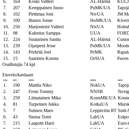
6.
164
Koski Valtteri
AL-Härmä
KULJ
7.
207
Kemppainen Juuso
PuMK/UA
Tapoj
8.
102
Pirttimaa Joni
NivUA
JM Ma
9.
100
Iltanen Jonne
HoMK/UA
Kiver
10.
250
Marjoniemi Valtteri
NivUA
Holm&
11.
98
Kalenius Samppa
UUA
FORD
12.
224
Suutarinen Santtu
AL-Härmä
Custom
13.
239
Ojanperä Jesse
PuMK/UA
Mootto
14.
143
Pörhölä Joel
PeMK
Rapal
15.
15
Saarinen Konsta
OrSUA
Paven
Osallistujia 74 kpl
Etuveto/kardaani
sija
nro
nimi
seura
auto
1.
190
Mattila Niko
NokUA
Tapoj
2.
247
From Tommy
NNSB
Nextg
3.
259
Liimatainen Mika
KonnMK/UA
Konne
4.
81
Turpeinen Jukka
KotkaUA
Mursk
5.
7
Sutinen Maro
Leppävirta RT
Sutii
6.
43
Siurua Tomi
LahUA
Eräpo
7.
215
Laapotti Harri
LahUA
Euro-