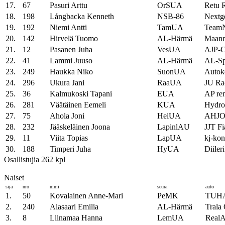
17.
67
Pasuri Arttu
OrSUA
Retu R
18.
198
Långbacka Kenneth
NSB-86
Nextg
19.
192
Niemi Antti
TamUA
TeamN
20.
142
Hirvelä Tuomo
AL-Härmä
Maanr
21.
12
Pasanen Juha
VesUA
AJP-C
22.
41
Lammi Juuso
AL-Härmä
AL-Sp
23.
249
Haukka Niko
SuonUA
Autok
24.
296
Ukura Jani
RaaUA
JU Ra
25.
36
Kalmukoski Tapani
EUA
AP ren
26.
281
Väätäinen Eemeli
KUA
Hydrol
27.
75
Ahola Joni
HeiUA
AHJO 
28.
232
Jääskeläinen Joona
LapinlAU
JJT Fi
29.
11
Viita Topias
LapUA
kj-kon
30.
188
Timperi Juha
HyUA
Diile
Osallistujia 262 kpl
Naiset
sija
nro
nimi
seura
auto
1.
50
Kovalainen Anne-Mari
PeMK
TUHA
2.
240
Alasaari Emilia
AL-Härmä
Trala 
3.
8
Liinamaa Hanna
LemUA
RealAu