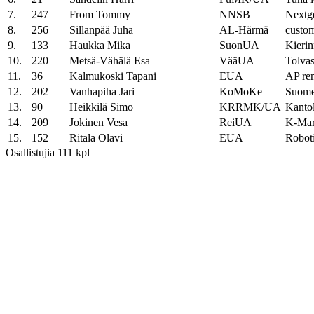
7.
247
From Tommy
NNSB
Nextg
8.
256
Sillanpää Juha
AL-Härmä
custom
9.
133
Haukka Mika
SuonUA
Kieri
10.
220
Metsä-Vähälä Esa
VääUA
Tolvas
11.
36
Kalmukoski Tapani
EUA
AP ren
12.
202
Vanhapiha Jari
KoMoKe
Suome
13.
90
Heikkilä Simo
KRRMK/UA
Kantol
14.
209
Jokinen Vesa
ReiUA
K-Mark
15.
152
Ritala Olavi
EUA
Robot
Osallistujia 111 kpl