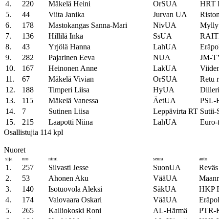
4.
220
Mäkelä Heini
OrSUA
HRT F
5.
44
Viita Janika
Jurvan UA
Riston
6.
178
Mastokangas Sanna-Mari
NivUA
Mylly
7.
136
Hillilä Inka
SsUA
RAIT
8.
43
Yrjölä Hanna
LahUA
Eräpo
9.
282
Pajarinen Eeva
NUA
JM-T
10.
167
Heinonen Anne
LakUA
Viide
11.
67
Mäkelä Vivian
OrSUA
Retu r
12.
188
Timperi Liisa
HyUA
Diile
13.
115
Mäkelä Vanessa
ÄetUA
PSL-
14.
7
Sutinen Liisa
Leppävirta RT
Sutii
15.
215
Laapotti Niina
LahUA
Euro-
Osallistujia 114 kpl
Nuoret
sija
nro
nimi
seura
auto
1.
257
Silvasti Jesse
SuonUA
Reväs 
2.
53
Ahonen Aku
VääUA
Maanr
3.
140
Isotuovola Aleksi
SäkUA
HKP F
4.
174
Valovaara Oskari
VääUA
Eräpo
5.
265
Kalliokoski Roni
AL-Härmä
PTR-Ku