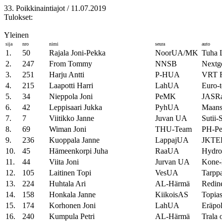
33. Poikkinaintiajot / 11.07.2019
Tulokset:
Yleinen
sija
nro
nimi
seura
auto
1.
50
Rajala Joni-Pekka
NoorUA/MK
Tuha L
2.
247
From Tommy
NNSB
Nextg
3.
251
Harju Antti
P-HUA
VRT F
4.
215
Laapotti Harri
LahUA
Euro-
5.
34
Nieppola Joni
PeMK
JASRa
6.
42
Leppisaari Jukka
PyhUA
Maansi
7.
7
Viitikko Janne
Juvan UA
Sutii-
8.
69
Wiman Joni
THU-Team
PH-Pel
9.
236
Kuoppala Janne
LappajUA
JKTEK
10.
45
Hämeenkorpi Juha
RaaUA
Hydro
11.
44
Viita Joni
Jurvan UA
Kone-
12.
105
Laitinen Topi
VesUA
Tarpp
13.
224
Huhtala Ari
AL-Härmä
Redine
14.
158
Honkala Janne
KiikoisAS
Topia
15.
174
Korhonen Joni
LahUA
Eräpo
16.
240
Kumpula Petri
AL-Härmä
Trala o