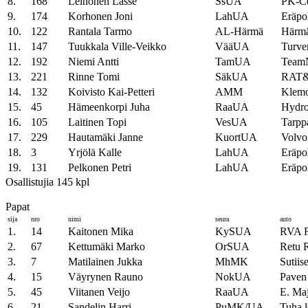
8.
168
Leinonen Lasse
SsUA
PK-Ce
9.
174
Korhonen Joni
LahUA
Eräpo
10.
122
Rantala Tarmo
AL-Härmä
Härmä
11.
147
Tuukkala Ville-Veikko
VääUA
Turve
12.
192
Niemi Antti
TamUA
TeamN
13.
221
Rinne Tomi
SäkUA
RAT&
14.
132
Koivisto Kai-Petteri
AMM
Klemo
15.
45
Hämeenkorpi Juha
RaaUA
Hydro
16.
105
Laitinen Topi
VesUA
Tarpp
17.
229
Hautamäki Janne
KuortUA
Volvo
18.
3
Yrjölä Kalle
LahUA
Eräp
19.
131
Pelkonen Petri
LahUA
Eräpo
Osallistujia 145 kpl
Papat
sija
nro
nimi
seura
auto
1.
14
Kaitonen Mika
KySUA
RVA F
2.
67
Kettumäki Marko
OrSUA
Retu R
3.
7
Matilainen Jukka
MhMK
Sutiis
4.
15
Väyrynen Rauno
NokUA
Paven 
5.
45
Viitanen Veijo
RaaUA
E. Ma
6.
21
Sandelin Harri
PuMK/UA
Tuha 