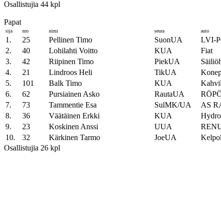
Osallistujia 44 kpl
Papat
sija
nro
nimi
seura
auto
1.
25
Pellinen Timo
SuonUA
LVI-Pe
2.
40
Lohilahti Voitto
KUA
Fiat
3.
42
Riipinen Timo
PiekUA
Säiliö
4.
21
Lindroos Heli
TikUA
Kone
5.
101
Balk Timo
KUA
Kahvi
6.
62
Pursiainen Asko
RautaUA
RÖPÖ
7.
73
Tammentie Esa
SulMK/UA
AS R
8.
36
Väätäinen Erkki
KUA
Hydrol
9.
23
Koskinen Anssi
UUA
RENU
10.
32
Kärkinen Tarmo
JoeUA
Kelpo
Osallistujia 26 kpl