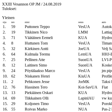
XXIII Vesannon OP JM / 24.08.2019
Tulokset:
Yleinen
sija
nro
nimi
seura
auto
1.
59
Puttonen Teppo
VesUA
Autok
2.
19
Tikkinen Nico
LMM
Lattia
3.
71
Väätäinen Eemeli
KUA
Hydrol
4.
8
Huttunen Tom
VesUA
Timant
5.
32
Kärkinen Antti
JoeUA
Velj S
6.
64
Kulmala Teemu
LemUA
HHJ-Be
7.
25
Pellinen Atte
SuonUA
LVI-Pe
8.
12
Laitinen Simo
SuonUA
Koske
9.
24
Pöytälaakso Marco
VesUA
jm pip
10.
62
Niskanen Henri
KiuUA
Profil
11.
2
Pehkonen Jesse
JorMK
Taksi 
12.
76
Hassinen Tero
Koi-SavUA
Fiat
13.
13
Piekiäinen Oskari
KUA
Hydrol
14.
69
Tiikkainen Olli
LapinlAU
vw ku
15.
29
Koljonen Timo
VesUA
Poro
16.
55
Roivas Marko
NUA
Pas-2 