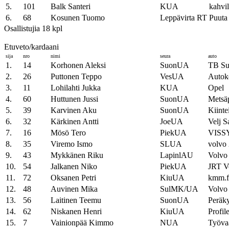
5.
101
Balk Santeri
KUA
kahvi
6.
68
Kosunen Tuomo
Leppävirta RT
Puuta
Osallistujia 18 kpl
Etuveto/kardaani
sija
nro
nimi
seura
auto
1.
14
Korhonen Aleksi
SuonUA
TB Su
2.
26
Puttonen Teppo
VesUA
Autok
3.
11
Lohilahti Jukka
KUA
Opel
4.
60
Huttunen Jussi
SuonUA
Metsä
5.
39
Karvinen Aku
SuonUA
Kiinte
6.
32
Kärkinen Antti
JoeUA
Velj S
7.
16
Mösö Tero
PiekUA
VISS
8.
35
Viremo Ismo
SLUA
volvo 
9.
43
Mykkänen Riku
LapinlAU
Volvo
10.
54
Jalkanen Niko
PiekUA
JRT V
11.
72
Oksanen Petri
KiuUA
kmm.f
12.
48
Auvinen Mika
SulMK/UA
Volvo
13.
56
Laitinen Teemu
SuonUA
Peräk
14.
62
Niskanen Henri
KiuUA
Profil
15.
7
Vainionpää Kimmo
NUA
Työvaa