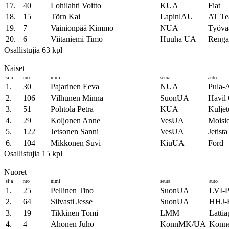
17.
40
Lohilahti Voitto
KUA
Fiat
18.
15
Törn Kai
LapinlAU
AT Te
19.
7
Vainionpää Kimmo
NUA
Työvaa
20.
6
Viitaniemi Timo
Huuha UA
Renga
Osallistujia 63 kpl
Naiset
sija
nro
nimi
seura
auto
1.
30
Pajarinen Eeva
NUA
Pula-
2.
106
Vilhunen Minna
SuonUA
Havil 
3.
51
Pohtola Petra
KUA
Kuljet
4.
29
Koljonen Anne
VesUA
Moisi
5.
122
Jetsonen Sanni
VesUA
Jetista
6.
104
Mikkonen Suvi
KiuUA
Ford
Osallistujia 15 kpl
Nuoret
sija
nro
nimi
seura
auto
1.
25
Pellinen Tino
SuonUA
LVI-Pe
2.
64
Silvasti Jesse
SuonUA
HHJ-Be
3.
19
Tikkinen Tomi
LMM
Lattia
4.
4
Ahonen Juho
KonnMK/UA
Konne