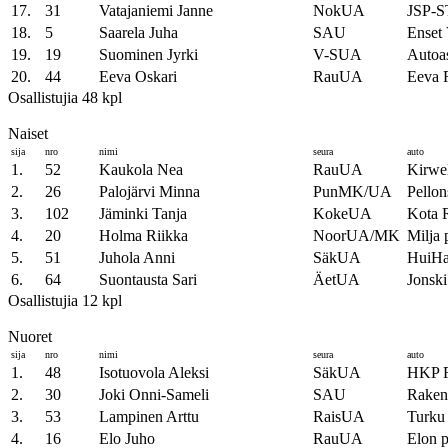
17.
31
Vatajaniemi Janne
NokUA
JSP-
18.
5
Saarela Juha
SAU
Ense
19.
19
Suominen Jyrki
V-SUA
Autoa
20.
44
Eeva Oskari
RauUA
Eeva 
Osallistujia 48 kpl
Naiset
sija
nro
nimi
seura
auto
1.
52
Kaukola Nea
RauUA
Kirwe
2.
26
Palojärvi Minna
PunMK/UA
Pellon
3.
102
Jäminki Tanja
KokeUA
Kota 
4.
20
Holma Riikka
NoorUA/MK
Milja 
5.
51
Juhola Anni
SäkUA
HuiHa
6.
64
Suontausta Sari
ÄetUA
Jonski
Osallistujia 12 kpl
Nuoret
sija
nro
nimi
seura
auto
1.
48
Isotuovola Aleksi
SäkUA
HKP F
2.
30
Joki Onni-Sameli
SAU
Raken
3.
53
Lampinen Arttu
RaisUA
Turku 
4.
16
Elo Juho
RauUA
Elon p