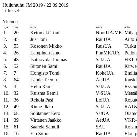
Huiluntuhti JM 2019 / 22.09.2019
Tulokset:
Yleinen
sija
nro
nimi
seura
auto
1.
20
Ketomäki Toni
NoorUA/MK
Milja 
2.
45
Jusi Joni
RauUA
Auto-
3.
53
Kosonen Mikko
RaisUA
Turku 
4.
26
Lampinen Ismo
PunMK/UA
Pellon
5.
48
Isotuovola Tuomas
SäkUA
HKP F
6.
52
Siitonen Sami
RauUA
Kirwel
7.
7
Hongisto Tomi
KokeUA
Emili
8.
64
Lähde Teemu
ÄetUA
Jonski
9.
3
Helin Rami
SäkUA
Rss a
10.
32
Kuisma Eemil
V-SUA
Metsä
11.
36
Rekola Pasi
LoiUA
Ropat
12.
49
Rinne Ilkka
SäkUA
RAT&
13.
68
Solitanner Eero
SatUA
Diamo
14.
39
Virtanen Jaakko
ÄetUA
VKR-C
15.
61
Saarela Samuli
SAU
Roism
16.
16
Elo Simo
RauUA
Elon p