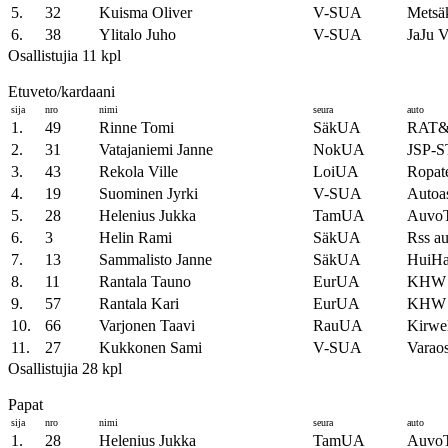
5.
32
Kuisma Oliver
V-SUA
Metsä
6.
38
Ylitalo Juho
V-SUA
JaJu
Osallistujia 11 kpl
Etuveto/kardaani
sija
nro
nimi
seura
auto
1.
49
Rinne Tomi
SäkUA
RAT&
2.
31
Vatajaniemi Janne
NokUA
JSP-
3.
43
Rekola Ville
LoiUA
Ropat
4.
19
Suominen Jyrki
V-SUA
Autoa
5.
28
Helenius Jukka
TamUA
AuvoT
6.
3
Helin Rami
SäkUA
Rss a
7.
13
Sammalisto Janne
SäkUA
HuiHa
8.
11
Rantala Tauno
EurUA
KHW R
9.
57
Rantala Kari
EurUA
KHW R
10.
66
Varjonen Taavi
RauUA
Kirwe
11.
27
Kukkonen Sami
V-SUA
Varaos
Osallistujia 28 kpl
Papat
sija
nro
nimi
seura
auto
1.
28
Helenius Jukka
TamUA
AuvoT