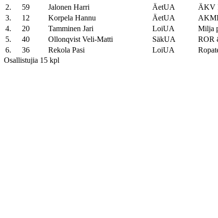
2.
59
Jalonen Harri
ÄetUA
ÄKV F
3.
12
Korpela Hannu
ÄetUA
AKME
4.
20
Tamminen Jari
LoiUA
Milja 
5.
40
Ollonqvist Veli-Matti
SäkUA
ROR 
6.
36
Rekola Pasi
LoiUA
Ropat
Osallistujia 15 kpl