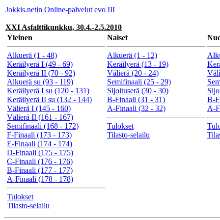
Jokkis.netin Online-palvelut evo III
XXI Asfalttikunkku, 30.4.-2.5.2010
Yleinen
Naiset
Nuo
Alkuerä (1 - 48)
Alkuerä (1 - 12)
Alku
Keräilyerä I (49 - 69)
Keräilyerä (13 - 19)
Kerä
Keräilyerä II (70 - 92)
Välierä (20 - 24)
Väli
Alkuerä su (93 - 119)
Semifinaali (25 - 29)
Semi
Keräilyerä I su (120 - 131)
Sijoituserä (30 - 30)
Sijo
Keräilyerä II su (132 - 144)
B-Finaali (31 - 31)
B-Fi
Välierä I (145 - 160)
A-Finaali (32 - 32)
A-Fi
Välierä II (161 - 167)
Semifinaali (168 - 172)
Tulokset
Tul
F-Finaali (173 - 173)
Tilasto-selailu
Tila
E-Finaali (174 - 174)
D-Finaali (175 - 175)
C-Finaali (176 - 176)
B-Finaali (177 - 177)
A-Finaali (178 - 178)
Tulokset
Tilasto-selailu